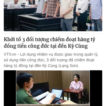
Thị trường 24h
Tấm lòng Việt
VTV4
Vươn mình bằng AI
VTV9
VTV8
Khởi tố 3 đối tượng chiếm đoạt hàng tỷ
Liên hệ tòa soạn
English
đồng tiền công đức tại đền Kỳ Cùng
VTV.vn - Lợi dụng nhiệm vụ được giao trong quản lý,
sử dụng tiền công đức, 3 đối tượng đã chiếm đoạt
hàng tỷ đồng tại đền Kỳ Cùng (Lạng Sơn).
THỜI BÁO VTV
Theo dõi báo trên
Cơ quan chủ quản:
Đài Truyền hình Việt Nam
Cơ quan báo chí:
Thời báo VTV