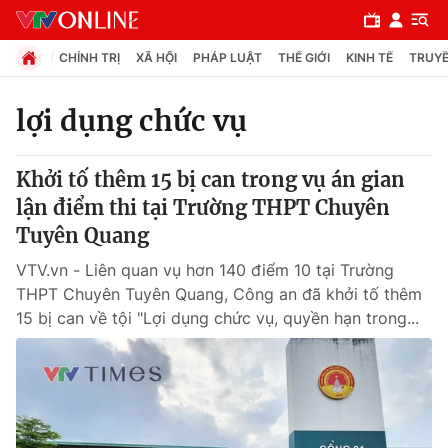
CHÍNH TRỊ
XÃ HỘI
PHÁP LUẬT
THẾ GIỚI
KINH TẾ
TRUYỀ
lợi dụng chức vụ
Chuyên mục
Khởi tố thêm 15 bị can trong vụ án gian
Chính trị
lận điểm thi tại Trường THPT Chuyên
Tuyên Quang
Xã hội
VTV.vn - Liên quan vụ hơn 140 điểm 10 tại Trường
THPT Chuyên Tuyên Quang, Công an đã khởi tố thêm
Pháp luật
15 bị can về tội "Lợi dụng chức vụ, quyền hạn trong...
Y tế
Thế giới