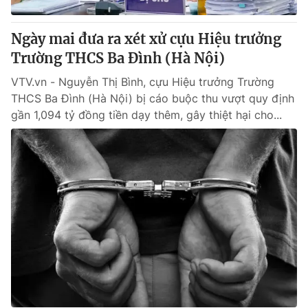
Ngày mai đưa ra xét xử cựu Hiệu trưởng
Trường THCS Ba Đình (Hà Nội)
VTV.vn - Nguyễn Thị Bình, cựu Hiệu trưởng Trường
THCS Ba Đình (Hà Nội) bị cáo buộc thu vượt quy định
gần 1,094 tỷ đồng tiền dạy thêm, gây thiệt hại cho...