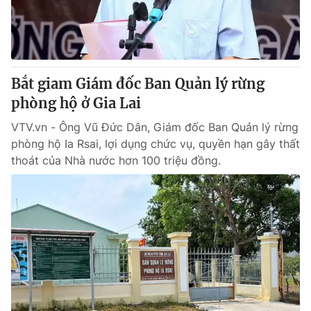
® Cấm sao chép dưới mọi hình thức nếu không có sự chấp
thuận bằng văn bản. Ghi rõ nguồn VTV.vn khi phát hành lại
thông tin từ website này.
Bắt giam Giám đốc Ban Quản lý rừng
phòng hộ ở Gia Lai
VTV.vn - Ông Vũ Đức Dân, Giám đốc Ban Quản lý rừng
phòng hộ Ia Rsai, lợi dụng chức vụ, quyền hạn gây thất
thoát của Nhà nước hơn 100 triệu đồng.