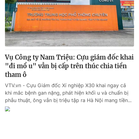
Tin tức
Kinh tế
Thế giới đó đây
Tài chính
Dữ liệu và đời sống
Câu chuyện quốc tế
Thị trường
Truyền hình
Góc doanh nghiệp
Vụ Công ty Nam Triệu: Cựu giám đốc khai
Phim VTV
"đi mổ u" vẫn bị cấp trên thúc chia tiền
Giải trí
tham ô
Hậu trường
Điện ảnh
Đời sống
VTV.vn - Cựu Giám đốc Xí nghiệp X30 khai ngay cả
Nhân vật
Âm nhạc
khi mắc bệnh gan nặng, phát hiện khối u và chuẩn bị
Du lịch
Khán giả
phẫu thuật, ông vẫn bị triệu tập ra Hà Nội mang tiền...
Giáo dục
Sao
Làm đẹp
Giải sao mai
Tuyển sinh
Công nghệ
Chất lượng cuộc sống
Học trực tuyến
Hitech Công nghệ tương lai