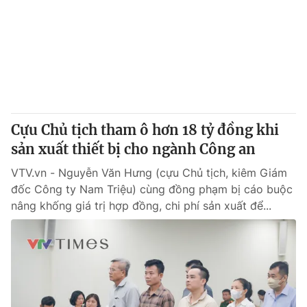
Giao lưu trực tuyến
Sản phẩm
Lịch phát sóng
Thị trường
Tư vấn
Chuyên mục khác
Emagazine
Podcast
Cựu Chủ tịch tham ô hơn 18 tỷ đồng khi
sản xuất thiết bị cho ngành Công an
Photo
Infographic
VTV.vn - Nguyễn Văn Hưng (cựu Chủ tịch, kiêm Giám
đốc Công ty Nam Triệu) cùng đồng phạm bị cáo buộc
Video
Shorts video
nâng khống giá trị hợp đồng, chi phí sản xuất để...
VTV Money
VTV Thể thao
VTV Sức khoẻ
Bất động sản