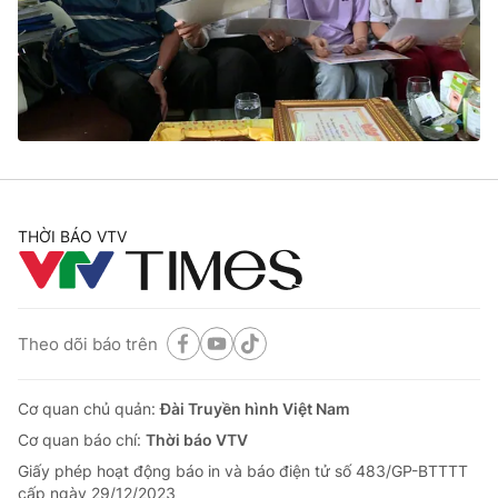
Giao lưu trực tuyến
Sản phẩm
Lịch phát sóng
Thị trường
Tư vấn
Chuyên mục khác
Emagazine
Podcast
THỜI BÁO VTV
Photo
Infographic
Video
Shorts video
Theo dõi báo trên
VTV Money
VTV Thể thao
Cơ quan chủ quản:
Đài Truyền hình Việt Nam
Cơ quan báo chí:
Thời báo VTV
VTV Sức khoẻ
Bất động sản
Giấy phép hoạt động báo in và báo điện tử số 483/GP-BTTTT
cấp ngày 29/12/2023