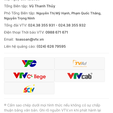
Thị trường 24h
Tấm lòng Việt
Tổng Biên tập:
Vũ Thanh Thủy
Phó Tổng Biên tập:
Nguyễn Thị Mỹ Hạnh, Phạm Quốc Thắng,
VTV4
Vươn mình bằng AI
Nguyễn Trọng Ninh
Tổng đài VTV:
024.38 355 931 - 024.38 355 932
VTV9
VTV8
Ðiện thoại Thời báo VTV:
0988 671 671
Email:
toasoan@vtv.vn
Liên hệ tòa soạn
English
Liên hệ quảng cáo:
(024) 626 79595
THỜI BÁO VTV
Theo dõi báo trên
® Cấm sao chép dưới mọi hình thức nếu không có sự chấp
thuận bằng văn bản. Ghi rõ nguồn VTV.vn khi phát hành lại
Cơ quan chủ quản:
Đài Truyền hình Việt Nam