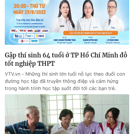
Tin tức
Kinh tế
Thế giới đó đây
Tài chính
Dữ liệu và đời sống
Câu chuyện quốc tế
Thị trường
Truyền hình
Góc doanh nghiệp
Gặp thí sinh 64 tuổi ở TP Hồ Chí Minh đỗ
Phim VTV
tốt nghiệp THPT
Giải trí
Hậu trường
VTV.vn - Những thí sinh lớn tuổi nỗ lực theo đuổi con
Điện ảnh
đường học tập đã truyền thông điệp và cảm hứng
Đời sống
Nhân vật
trong hành trình học tập suốt đời tới các bạn trẻ.
Âm nhạc
Du lịch
Khán giả
Giáo dục
Sao
Làm đẹp
Giải sao mai
Tuyển sinh
Công nghệ
Chất lượng cuộc sống
Học trực tuyến
Hitech Công nghệ tương lai