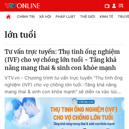
CHÍNH TRỊ
XÃ HỘI
PHÁP LUẬT
THẾ GIỚI
KINH TẾ
TRUYỀ
lớn tuổi
Chuyên mục
Tư vấn trực tuyến: Thụ tinh ống nghiệm
Chính trị
(IVF) cho vợ chồng lớn tuổi - Tăng khả
năng mang thai & sinh con khỏe mạnh
Xã hội
VTV.vn - Chương trình tư vấn trực tuyến "Thụ tinh ống
nghiệm (IVF) cho vợ chồng lớn tuổi -Tăng khả năng
Pháp luật
mang thai & sinh con khỏe mạnh" sẽ diễn ra vào lúc...
Y tế
Thế giới