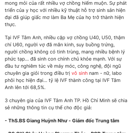
Phim VTV
mong mỏi của rất nhiều vợ chồng hiếm muộn. Sự phát
Giải trí
triển của y học với nhiều kỹ thuật hỗ trợ sinh sản hiện
Hậu trường
đại đã giúp giấc mơ làm Ba Mẹ của họ trở thành hiện
Điện ảnh
Đời sống
thực.
Nhân vật
Âm nhạc
Du lịch
Khán giả
Tại IVF Tâm Anh, nhiều cặp vợ chồng U40, U50, thậm
Giáo dục
Sao
chí U60, người vợ đã mãn kinh, suy buồng trứng,
Làm đẹp
Giải sao mai
người chồng không có tinh trùng, mang nhiều bệnh lý
Tuyển sinh
Công nghệ
phức tạp… đã sinh con chính chủ khỏe mạnh. Với sự
Chất lượng cuộc sống
Học trực tuyến
đầu tư nghiêm túc về máy móc, công nghệ, đội ngũ
Hitech Công nghệ tương lai
chuyên gia giỏi trong điều trị
vô sinh
nam - nữ, labo
Giao lưu trực tuyến
phôi học hiện đại… tỷ lệ IVF thành công tại IVF Tâm
Sản phẩm
Anh lên tới 68,5%.
Lịch phát sóng
Thị trường
3 chuyên gia của IVF Tâm Anh TP. Hồ Chí Minh sẽ chia
Tư vấn
sẻ những thông tin cụ thể cho độc giả:
Chuyên mục khác
- ThS.BS Giang Huỳnh Như - Giám đốc Trung tâm
Emagazine
Podcast