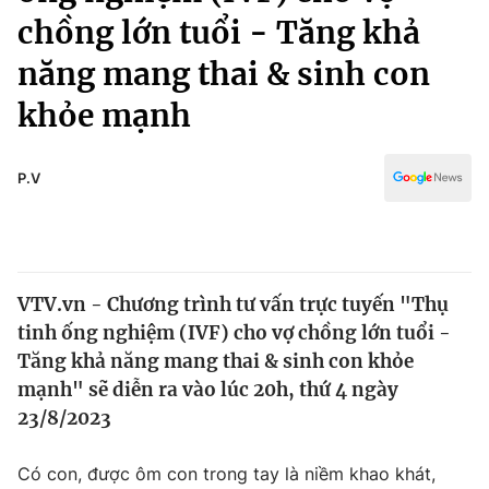
Chính trị
chồng lớn tuổi - Tăng khả
Truyền hình
Văn hóa - Giải trí
năng mang thai & sinh con
Xã hội
Y tế
khỏe mạnh
Đời sống
Pháp luật
Công nghệ
Giáo dục
P.V
Y tế
Thế giới
VTV.vn - Chương trình tư vấn trực tuyến "Thụ
Tin tức
Kinh tế
tinh ống nghiệm (IVF) cho vợ chồng lớn tuổi -
Thế giới đó đây
Tăng khả năng mang thai & sinh con khỏe
Tài chính
Dữ liệu và đời sống
mạnh" sẽ diễn ra vào lúc 20h, thứ 4 ngày
Câu chuyện quốc tế
Thị trường
23/8/2023
Truyền hình
Góc doanh nghiệp
Có con, được ôm con trong tay là niềm khao khát,