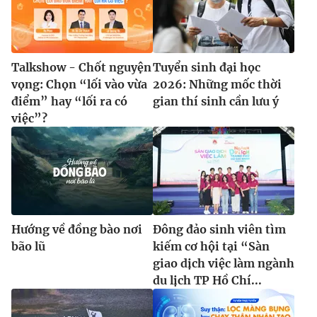
Talkshow - Chốt nguyện
Tuyển sinh đại học
vọng: Chọn “lối vào vừa
2026: Những mốc thời
điểm” hay “lối ra có
gian thí sinh cần lưu ý
việc”?
Hướng về đồng bào nơi
Đông đảo sinh viên tìm
bão lũ
kiếm cơ hội tại “Sàn
giao dịch việc làm ngành
du lịch TP Hồ Chí...