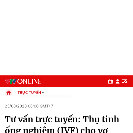
TRỰC TUYẾN
Chính trị
23/08/2023 08:00 GMT+7
Xã hội
Tư vấn trực tuyến: Thụ tinh
Pháp luật
Chuyên mục
Kinh tế
ống nghiệm (IVF) cho vợ
Thể thao