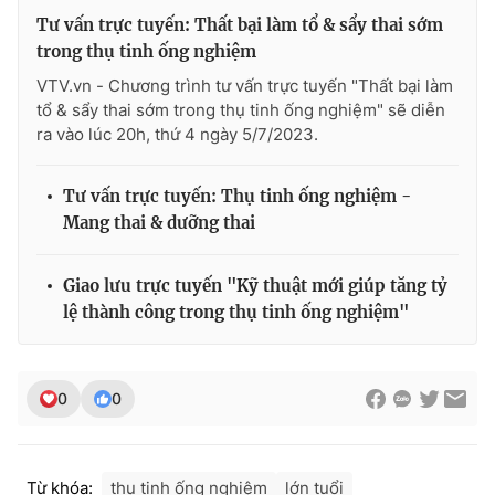
Tư vấn trực tuyến: Thất bại làm tổ & sẩy thai sớm
trong thụ tinh ống nghiệm
VTV.vn - Chương trình tư vấn trực tuyến "Thất bại làm
THỜI BÁO VTV
tổ & sẩy thai sớm trong thụ tinh ống nghiệm" sẽ diễn
ra vào lúc 20h, thứ 4 ngày 5/7/2023.
Tư vấn trực tuyến: Thụ tinh ống nghiệm -
Theo dõi báo trên
Mang thai & dưỡng thai
Cơ quan chủ quản:
Đài Truyền hình Việt Nam
Giao lưu trực tuyến "Kỹ thuật mới giúp tăng tỷ
Cơ quan báo chí:
Thời báo VTV
lệ thành công trong thụ tinh ống nghiệm"
Giấy phép hoạt động báo in và báo điện tử số 483/GP-BTTTT
cấp ngày 29/12/2023
Tổng Biên tập:
Vũ Thanh Thủy
0
0
Phó Tổng Biên tập:
Nguyễn Thị Mỹ Hạnh, Phạm Quốc Thắng,
Nguyễn Trọng Ninh
Tổng đài VTV:
024.38 355 931 - 024.38 355 932
Từ khóa:
thụ tinh ống nghiệm
lớn tuổi