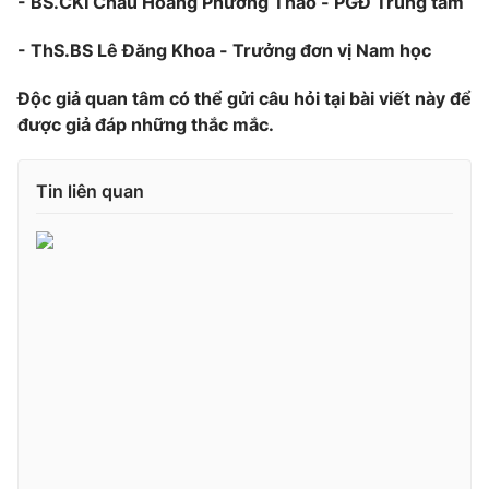
- BS.CKI Châu Hoàng Phương Thảo - PGĐ Trung tâm
Photo
Infographic
- ThS.BS Lê Đăng Khoa - Trưởng đơn vị Nam học
Video
Độc giả quan tâm có thể gửi câu hỏi tại bài viết này để
Shorts video
được giả đáp những thắc mắc.
VTV Money
VTV Thể thao
Tin liên quan
VTV Sức khoẻ
Bất động sản
Thị trường 24h
Tấm lòng Việt
VTV4
Vươn mình bằng AI
VTV9
VTV8
Liên hệ tòa soạn
English