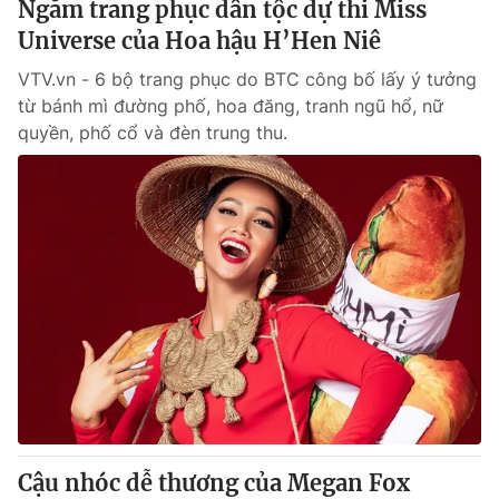
Ngắm trang phục dân tộc dự thi Miss
Universe của Hoa hậu H’Hen Niê
® Cấm sao chép dưới mọi hình thức nếu không có sự chấp
VTV.vn - 6 bộ trang phục do BTC công bố lấy ý tưởng
thuận bằng văn bản. Ghi rõ nguồn VTV.vn khi phát hành lại
từ bánh mì đường phố, hoa đăng, tranh ngũ hổ, nữ
thông tin từ website này.
quyền, phố cổ và đèn trung thu.
Cậu nhóc dễ thương của Megan Fox