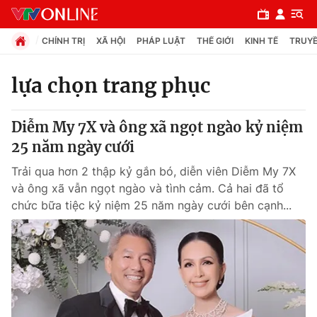
CHÍNH TRỊ
XÃ HỘI
PHÁP LUẬT
THẾ GIỚI
KINH TẾ
TRUYỀ
lựa chọn trang phục
Chuyên mục
Diễm My 7X và ông xã ngọt ngào kỷ niệm
Chính trị
25 năm ngày cưới
Trải qua hơn 2 thập kỷ gắn bó, diễn viên Diễm My 7X
Xã hội
và ông xã vẫn ngọt ngào và tình cảm. Cả hai đã tổ
chức bữa tiệc kỷ niệm 25 năm ngày cưới bên cạnh...
Pháp luật
Y tế
Thế giới