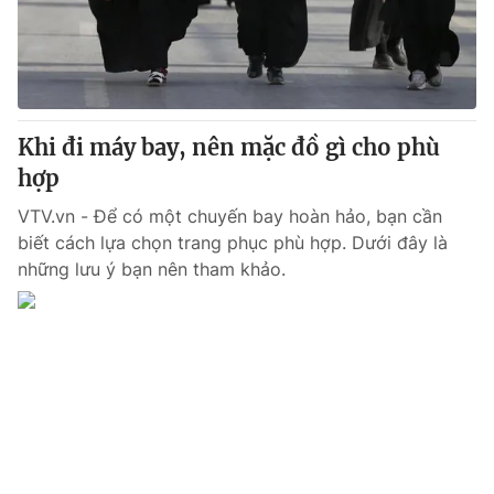
Giao lưu trực tuyến
Sản phẩm
Lịch phát sóng
Thị trường
Tư vấn
Khi đi máy bay, nên mặc đồ gì cho phù
Chuyên mục khác
hợp
Emagazine
Podcast
VTV.vn - Để có một chuyến bay hoàn hảo, bạn cần
biết cách lựa chọn trang phục phù hợp. Dưới đây là
Photo
Infographic
những lưu ý bạn nên tham khảo.
Video
Shorts video
VTV Money
VTV Thể thao
VTV Sức khoẻ
Bất động sản