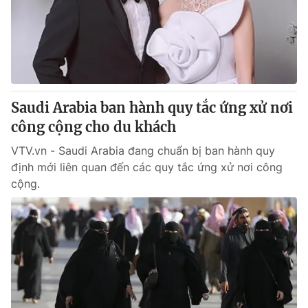
Tin tức
Kinh tế
Thế giới đó đây
Tài chính
Dữ liệu và đời sống
Câu chuyện quốc tế
Thị trường
Saudi Arabia ban hành quy tắc ứng xử nơi
Truyền hình
Góc doanh nghiệp
công cộng cho du khách
Phim VTV
Giải trí
VTV.vn - Saudi Arabia đang chuẩn bị ban hành quy
Hậu trường
định mới liên quan đến các quy tắc ứng xử nơi công
Điện ảnh
cộng.
Đời sống
Nhân vật
Âm nhạc
Du lịch
Khán giả
Giáo dục
Sao
Làm đẹp
Giải sao mai
Tuyển sinh
Công nghệ
Chất lượng cuộc sống
Học trực tuyến
Hitech Công nghệ tương lai