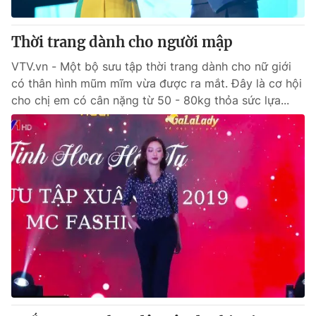
Giấy phép hoạt động báo in và báo điện tử số 483/GP-BTTTT
cấp ngày 29/12/2023
Thời trang dành cho người mập
Tổng Biên tập:
Vũ Thanh Thủy
Phó Tổng Biên tập:
VTV.vn - Một bộ sưu tập thời trang dành cho nữ giới
Nguyễn Thị Mỹ Hạnh, Phạm Quốc Thắng,
Nguyễn Trọng Ninh
có thân hình mũm mĩm vừa được ra mắt. Đây là cơ hội
Tổng đài VTV:
024.38 355 931 - 024.38 355 932
cho chị em có cân nặng từ 50 - 80kg thỏa sức lựa...
Ðiện thoại Thời báo VTV:
024.66 897 897
Email:
toasoan@vtv.vn
Liên hệ quảng cáo:
024-7300.7108