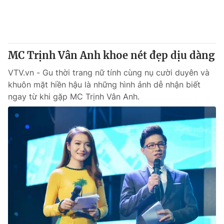
Thị trường 24h
Tấm lòng Việt
VTV4
Vươn mình bằng AI
MC Trịnh Vân Anh khoe nét đẹp dịu dàng
VTV9
VTV8
VTV.vn - Gu thời trang nữ tính cùng nụ cười duyên và
khuôn mặt hiền hậu là những hình ảnh dễ nhận biết
Liên hệ tòa soạn
English
ngay từ khi gặp MC Trịnh Vân Anh.
THỜI BÁO VTV
Theo dõi báo trên
Cơ quan chủ quản:
Đài Truyền hình Việt Nam
Cơ quan báo chí:
Thời báo VTV