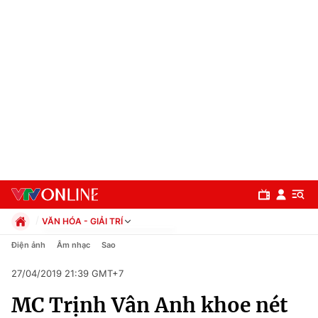
VĂN HÓA - GIẢI TRÍ
Chính trị
Điện ảnh
Âm nhạc
Sao
Xã hội
27/04/2019 21:39 GMT+7
Pháp luật
Chuyên mục
Kinh tế
MC Trịnh Vân Anh khoe nét
Thể thao