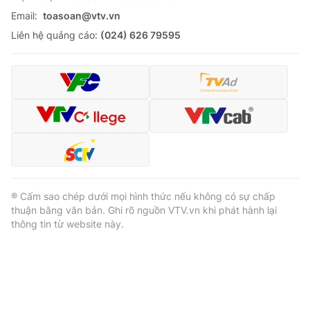
Email:
toasoan@vtv.vn
Liên hệ quảng cáo:
(024) 626 79595
® Cấm sao chép dưới mọi hình thức nếu không có sự chấp
thuận bằng văn bản. Ghi rõ nguồn VTV.vn khi phát hành lại
thông tin từ website này.