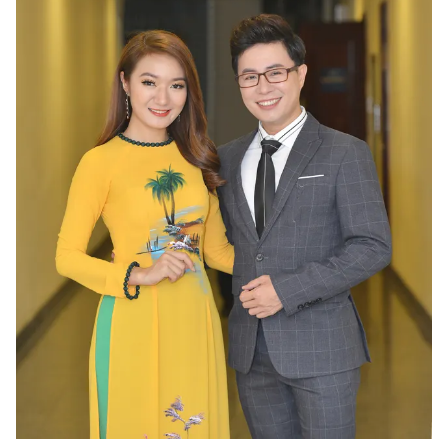
Photo
Infographic
Video
Shorts video
VTV Money
VTV Thể thao
VTV Sức khoẻ
Bất động sản
Thị trường 24h
Tấm lòng Việt
VTV4
Vươn mình bằng AI
VTV9
VTV8
Liên hệ tòa soạn
English