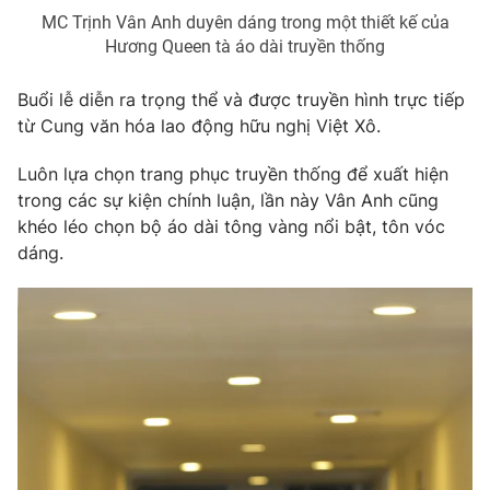
Phim VTV
Giải trí
MC Trịnh Vân Anh duyên dáng trong một thiết kế của
Hương Queen tà áo dài truyền thống
Hậu trường
Điện ảnh
Đời sống
Nhân vật
Buổi lễ diễn ra trọng thể và được truyền hình trực tiếp
Âm nhạc
từ Cung văn hóa lao động hữu nghị Việt Xô.
Du lịch
Khán giả
Giáo dục
Sao
Luôn lựa chọn trang phục truyền thống để xuất hiện
Làm đẹp
Giải sao mai
Tuyển sinh
trong các sự kiện chính luận, lần này Vân Anh cũng
Công nghệ
Chất lượng cuộc sống
khéo léo chọn bộ áo dài tông vàng nổi bật, tôn vóc
Học trực tuyến
dáng.
Hitech Công nghệ tương lai
Giao lưu trực tuyến
Sản phẩm
Lịch phát sóng
Thị trường
Tư vấn
Chuyên mục khác
Emagazine
Podcast