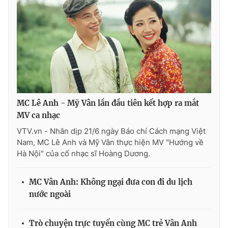
Ðiện thoại Thời báo VTV:
024.66 897 897
Email:
toasoan@vtv.vn
Liên hệ quảng cáo:
024-7300.7108
MC Lê Anh - Mỹ Vân lần đầu tiên kết hợp ra mắt
MV ca nhạc
VTV.vn - Nhân dịp 21/6 ngày Báo chí Cách mạng Việt
Nam, MC Lê Anh và Mỹ Vân thực hiện MV "Hướng về
Hà Nội" của cố nhạc sĩ Hoàng Dương.
® Cấm sao chép dưới mọi hình thức nếu không có sự chấp
MC Vân Anh: Không ngại đưa con đi du lịch
thuận bằng văn bản. Ghi rõ nguồn VTV.vn khi phát hành lại
nước ngoài
thông tin từ website này.
Trò chuyện trực tuyến cùng MC trẻ Vân Anh