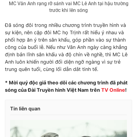
MC Vân Anh rạng rỡ sánh vai MC Lê Anh tại hậu trường
trước khi lên sóng
Đã sóng đôi trong nhiều chương trình truyền hình và
THỜI BÁO VTV
sự kiện, nên cặp đôi MC họ Trịnh rất hiểu ý nhau và
phối hợp ăn ý trên sân khấu, góp phần vào sự thành
công của buổi lễ. Nếu như Vân Anh ngày càng khẳng
định bản lĩnh sân khấu và độ chín về nghề, thì MC Lê
Theo dõi báo trên
Anh luôn khiến người đối diện ngỡ ngàng vì sự trẻ
trung quên tuổi, cùng lối dẫn dắt tinh tế.
Cơ quan chủ quản:
Đài Truyền hình Việt Nam
* Mời quý độc giả theo dõi các chương trình đã phát
Cơ quan báo chí:
Thời báo VTV
sóng của Đài Truyền hình Việt Nam trên
TV Online
!
Giấy phép hoạt động báo in và báo điện tử số 483/GP-BTTTT
cấp ngày 29/12/2023
Tin liên quan
Tổng Biên tập:
Vũ Thanh Thủy
Phó Tổng Biên tập:
Nguyễn Thị Mỹ Hạnh, Phạm Quốc Thắng,
Nguyễn Trọng Ninh
Tổng đài VTV:
024.38 355 931 - 024.38 355 932