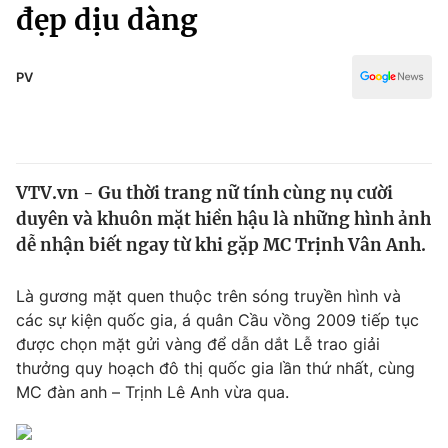
Chính trị
đẹp dịu dàng
Truyền hình
Văn hóa - Giải trí
Xã hội
Y tế
PV
Đời sống
Pháp luật
Công nghệ
Giáo dục
Y tế
VTV.vn - Gu thời trang nữ tính cùng nụ cười
duyên và khuôn mặt hiền hậu là những hình ảnh
Thế giới
dễ nhận biết ngay từ khi gặp MC Trịnh Vân Anh.
Tin tức
Kinh tế
Là gương mặt quen thuộc trên sóng truyền hình và
Thế giới đó đây
các sự kiện quốc gia, á quân Cầu vồng 2009 tiếp tục
Tài chính
được chọn mặt gửi vàng để dẫn dắt Lễ trao giải
Dữ liệu và đời sống
Câu chuyện quốc tế
thưởng quy hoạch đô thị quốc gia lần thứ nhất, cùng
Thị trường
MC đàn anh – Trịnh Lê Anh vừa qua.
Truyền hình
Góc doanh nghiệp