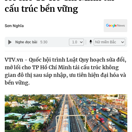
Chính trị
cấu trúc bền vững
Truyền hình
Văn hóa - Giải trí
Xã hội
Y tế
Sơn Nghĩa
Đời sống
Pháp luật
Công nghệ
Nghe đọc bài
5:30
Giáo dục
Y tế
VTV.vn - Quốc hội trình Luật Quy hoạch sửa đổi,
mở lối cho TP Hồ Chí Minh tái cấu trúc không
Thế giới
gian đô thị sau sáp nhập, ưu tiên hiện đại hóa và
Tin tức
bền vững.
Kinh tế
Thế giới đó đây
Tài chính
Dữ liệu và đời sống
Câu chuyện quốc tế
Thị trường
Truyền hình
Góc doanh nghiệp