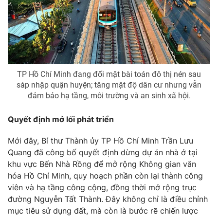
Phim VTV
Giải trí
Hậu trường
Điện ảnh
Đời sống
Nhân vật
Âm nhạc
Du lịch
Khán giả
Giáo dục
Sao
TP Hồ Chí Minh đang đối mặt bài toán đô thị nén sau
Làm đẹp
Giải sao mai
sáp nhập quận huyện; tăng mật độ dân cư nhưng vẫn
Tuyển sinh
Công nghệ
đảm bảo hạ tầng, môi trường và an sinh xã hội.
Chất lượng cuộc sống
Học trực tuyến
Hitech Công nghệ tương lai
Quyết định mở lối phát triển
Giao lưu trực tuyến
Sản phẩm
Mới đây, Bí thư Thành ủy TP Hồ Chí Minh Trần Lưu
Lịch phát sóng
Quang đã công bố quyết định dừng dự án nhà ở tại
Thị trường
khu vực Bến Nhà Rồng để mở rộng Không gian văn
Tư vấn
hóa Hồ Chí Minh, quy hoạch phần còn lại thành công
viên và hạ tầng công cộng, đồng thời mở rộng trục
Chuyên mục khác
đường Nguyễn Tất Thành. Đây không chỉ là điều chỉnh
Emagazine
Podcast
mục tiêu sử dụng đất, mà còn là bước rẽ chiến lược