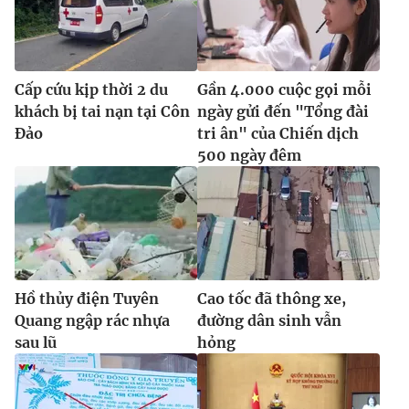
Cấp cứu kịp thời 2 du
Gần 4.000 cuộc gọi mỗi
khách bị tai nạn tại Côn
ngày gửi đến "Tổng đài
Đảo
tri ân" của Chiến dịch
500 ngày đêm
Hồ thủy điện Tuyên
Cao tốc đã thông xe,
Quang ngập rác nhựa
đường dân sinh vẫn
sau lũ
hỏng