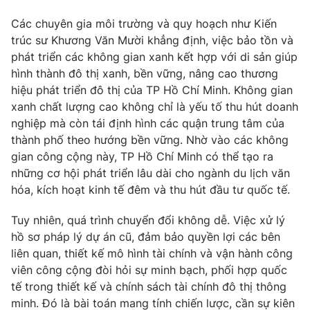
Các chuyên gia môi trường và quy hoạch như Kiến
trúc sư Khương Văn Mười khẳng định, việc bảo tồn và
phát triển các không gian xanh kết hợp với di sản giúp
THỜI BÁO VTV
hình thành đô thị xanh, bền vững, nâng cao thương
hiệu phát triển đô thị của TP Hồ Chí Minh. Không gian
xanh chất lượng cao không chỉ là yếu tố thu hút doanh
Theo dõi báo trên
nghiệp mà còn tái định hình các quận trung tâm của
thành phố theo hướng bền vững. Nhờ vào các không
Cơ quan chủ quản:
Đài Truyền hình Việt Nam
gian công cộng này, TP Hồ Chí Minh có thể tạo ra
Cơ quan báo chí:
Thời báo VTV
những cơ hội phát triển lâu dài cho ngành du lịch văn
Giấy phép hoạt động báo in và báo điện tử số 483/GP-BTTTT
hóa, kích hoạt kinh tế đêm và thu hút đầu tư quốc tế.
cấp ngày 29/12/2023
Tuy nhiên, quá trình chuyển đổi không dễ. Việc xử lý
Tổng Biên tập:
Vũ Thanh Thủy
hồ sơ pháp lý dự án cũ, đảm bảo quyền lợi các bên
Phó Tổng Biên tập:
Nguyễn Thị Mỹ Hạnh, Phạm Quốc Thắng,
liên quan, thiết kế mô hình tài chính và vận hành công
Nguyễn Trọng Ninh
viên công cộng đòi hỏi sự minh bạch, phối hợp quốc
Tổng đài VTV:
024.38 355 931 - 024.38 355 932
tế trong thiết kế và chính sách tài chính đô thị thông
Ðiện thoại Thời báo VTV:
024.66 897 897
minh. Đó là bài toán mang tính chiến lược, cần sự kiên