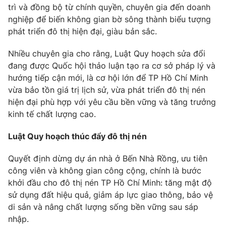
Email:
toasoan@vtv.vn
trì và đồng bộ từ chính quyền, chuyên gia đến doanh
Liên hệ quảng cáo:
024-7300.7108
nghiệp để biến không gian bờ sông thành biểu tượng
phát triển đô thị hiện đại, giàu bản sắc.
Nhiều chuyên gia cho rằng, Luật Quy hoạch sửa đổi
đang được Quốc hội thảo luận tạo ra cơ sở pháp lý và
hướng tiếp cận mới, là cơ hội lớn để TP Hồ Chí Minh
vừa bảo tồn giá trị lịch sử, vừa phát triển đô thị nén
hiện đại phù hợp với yêu cầu bền vững và tăng trưởng
kinh tế chất lượng cao.
Luật Quy hoạch thúc đẩy đô thị nén
® Cấm sao chép dưới mọi hình thức nếu không có sự chấp
Quyết định dừng dự án nhà ở Bến Nhà Rồng, ưu tiên
thuận bằng văn bản. Ghi rõ nguồn VTV.vn khi phát hành lại
công viên và không gian công cộng, chính là bước
thông tin từ website này.
khởi đầu cho đô thị nén TP Hồ Chí Minh: tăng mật độ
sử dụng đất hiệu quả, giảm áp lực giao thông, bảo vệ
di sản và nâng chất lượng sống bền vững sau sáp
nhập.