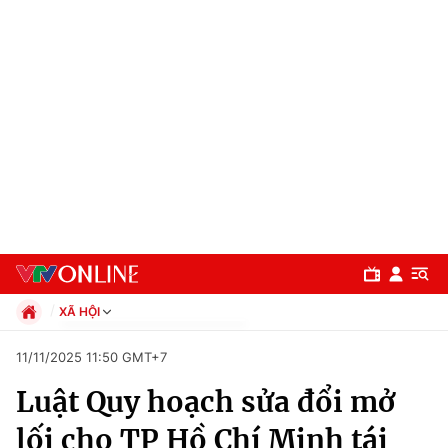
XÃ HỘI
Chính trị
11/11/2025 11:50 GMT+7
Xã hội
Luật Quy hoạch sửa đổi mở
Pháp luật
Chuyên mục
Kinh tế
lối cho TP Hồ Chí Minh tái
Thể thao