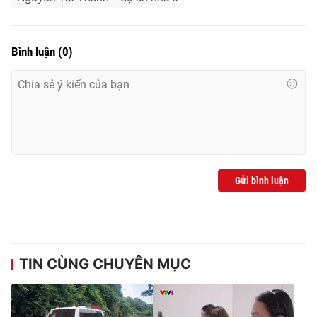
Bình luận
(
0
)
Gửi bình luận
TIN CÙNG CHUYÊN MỤC