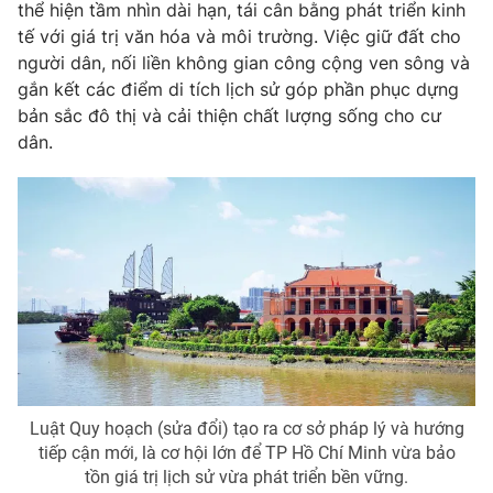
thể hiện tầm nhìn dài hạn, tái cân bằng phát triển kinh
Photo
Infographic
tế với giá trị văn hóa và môi trường. Việc giữ đất cho
người dân, nối liền không gian công cộng ven sông và
gắn kết các điểm di tích lịch sử góp phần phục dựng
Video
Shorts video
bản sắc đô thị và cải thiện chất lượng sống cho cư
dân.
VTV Money
VTV Thể thao
VTV Sức khoẻ
Bất động sản
Thị trường 24h
Tấm lòng Việt
VTV4
Vươn mình bằng AI
VTV9
VTV8
Luật Quy hoạch (sửa đổi) tạo ra cơ sở pháp lý và hướng
tiếp cận mới, là cơ hội lớn để TP Hồ Chí Minh vừa bảo
tồn giá trị lịch sử vừa phát triển bền vững.
Liên hệ tòa soạn
English