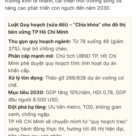
trưởng kinh tế nhanh, cải thiện môi trường sống và
nâng cao phát triển con người đến năm 2030.
Luật Quy hoạch (sửa đổi) – “Chìa khóa” cho đô thị
bền vững TP Hồ Chí Minh
Thu gọn quy hoạch ngành
: Từ 78 xuống 49 (giảm
37%), loại bỏ chồng chéo.
Phân cấp mạnh mẽ
: Chủ tịch UBND TP. Hồ Chí
Minh phê duyệt quy hoạch tỉnh; linh hoạt dự án
khẩn cấp.
Xử lý tồn đọng
: Tháo gỡ 266/838 dự án vướng cơ
chế.
Mục tiêu 2030
: GDP tăng 10%/năm, HDI 0,78, GDP
đầu người 8.500 USD.
Đột phá hạ tầng
: Ưu tiên metro, TOD, không gian
xanh, chống ngập.
TP Hồ Chí Minh sẽ chuyển mình từ “quy hoạch treo”
sang hành động thực thi, hướng tới đô thị hiện đại,
bền vững sau sáp nhập.