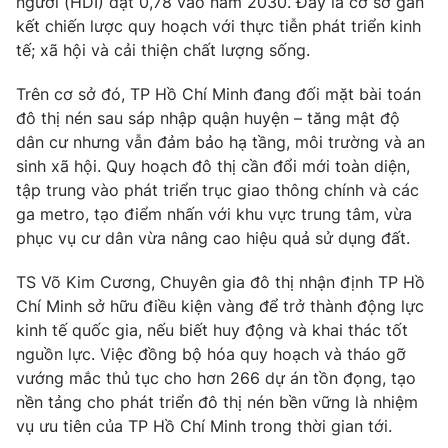
người (HDI) đạt 0,78 vào năm 2030. Đây là cơ sở gắn
kết chiến lược quy hoạch với thực tiễn phát triển kinh
tế; xã hội và cải thiện chất lượng sống.
Trên cơ sở đó, TP Hồ Chí Minh đang đối mặt bài toán
đô thị nén sau sáp nhập quận huyện – tăng mật độ
dân cư nhưng vẫn đảm bảo hạ tầng, môi trường và an
sinh xã hội. Quy hoạch đô thị cần đổi mới toàn diện,
tập trung vào phát triển trục giao thông chính và các
ga metro, tạo điểm nhấn với khu vực trung tâm, vừa
phục vụ cư dân vừa nâng cao hiệu quả sử dụng đất.
TS Võ Kim Cương, Chuyên gia đô thị nhận định TP Hồ
Chí Minh sở hữu điều kiện vàng để trở thành động lực
kinh tế quốc gia, nếu biết huy động và khai thác tốt
nguồn lực. Việc đồng bộ hóa quy hoạch và tháo gỡ
vướng mắc thủ tục cho hơn 266 dự án tồn đọng, tạo
nền tảng cho phát triển đô thị nén bền vững là nhiệm
vụ ưu tiên của TP Hồ Chí Minh trong thời gian tới.