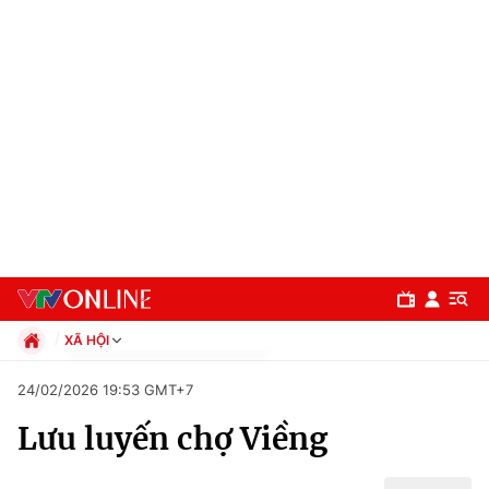
XÃ HỘI
Chính trị
24/02/2026 19:53 GMT+7
Xã hội
Lưu luyến chợ Viềng
Pháp luật
Chuyên mục
Kinh tế
Thể thao