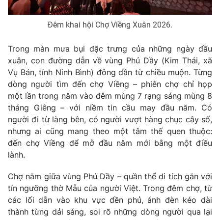
Phim VTV
Giải trí
Hậu trường
Đêm khai hội Chợ Viềng Xuân 2026.
Điện ảnh
Đời sống
Nhân vật
Trong màn mưa bụi đặc trưng của những ngày đầu
Âm nhạc
Du lịch
xuân, con đường dẫn về vùng Phủ Dầy (Kim Thái, xã
Khán giả
Giáo dục
Sao
Vụ Bản, tỉnh Ninh Bình) đông dần từ chiều muộn. Từng
Làm đẹp
Giải sao mai
dòng người tìm đến chợ Viềng – phiên chợ chỉ họp
Tuyển sinh
một lần trong năm vào đêm mùng 7 rạng sáng mùng 8
Công nghệ
Chất lượng cuộc sống
tháng Giêng – với niềm tin cầu may đầu năm. Có
Học trực tuyến
Hitech Công nghệ tương lai
người đi từ làng bên, có người vượt hàng chục cây số,
Giao lưu trực tuyến
nhưng ai cũng mang theo một tâm thế quen thuộc:
Sản phẩm
đến chợ Viềng để mở đầu năm mới bằng một điều
Lịch phát sóng
lành.
Thị trường
Tư vấn
Chợ nằm giữa vùng Phủ Dầy – quần thể di tích gắn với
tín ngưỡng thờ Mẫu của người Việt. Trong đêm chợ, từ
Chuyên mục khác
các lối dẫn vào khu vực đền phủ, ánh đèn kéo dài
Emagazine
Podcast
thành từng dải sáng, soi rõ những dòng người qua lại