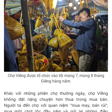
THỜI BÁO VTV
Theo dõi báo trên
Cơ quan chủ quản:
Đài Truyền hình Việt Nam
Cơ quan báo chí:
Thời báo VTV
Chợ Viềng được tổ chức vào tối mùng 7, mùng 8 tháng
Giấy phép hoạt động báo in và báo điện tử số 483/GP-BTTTT
Giêng hàng năm.
cấp ngày 29/12/2023
Tổng Biên tập:
Vũ Thanh Thủy
Khác với những phiên chợ thường ngày, chợ Viềng
Phó Tổng Biên tập:
Nguyễn Thị Mỹ Hạnh, Phạm Quốc Thắng,
không đặt nặng chuyện hơn thua trong mua bán.
Nguyễn Trọng Ninh
Người ta đến chợ với quan niệm "mua may, bán rủi",
Tổng đài VTV:
024.38 355 931 - 024.38 355 932
mua một chút lộc đầu năm và gửi lại những điều