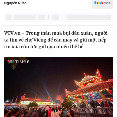
Chính trị
Nguyễn Quân
Truyền hình
Văn hóa - Giải trí
Xã hội
Y tế
Đời sống
Pháp luật
VTV.vn - Trong màn mưa bụi đầu xuân, người
Công nghệ
ta tìm về chợ Viềng để cầu may và giữ một nếp
Giáo dục
tin xưa còn lưu giữ qua nhiều thế hệ.
Y tế
Thế giới
Tin tức
Kinh tế
Thế giới đó đây
Tài chính
Dữ liệu và đời sống
Câu chuyện quốc tế
Thị trường
Truyền hình
Góc doanh nghiệp