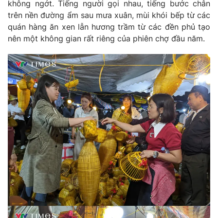
không ngớt. Tiếng người gọi nhau, tiếng bước chân
trên nền đường ẩm sau mưa xuân, mùi khói bếp từ các
Photo
Infographic
quán hàng ăn xen lẫn hương trầm từ các đền phủ tạo
nên một không gian rất riêng của phiên chợ đầu năm.
Video
Shorts video
VTV Money
VTV Thể thao
VTV Sức khoẻ
Bất động sản
Thị trường 24h
Tấm lòng Việt
VTV4
Vươn mình bằng AI
VTV9
VTV8
Liên hệ tòa soạn
English