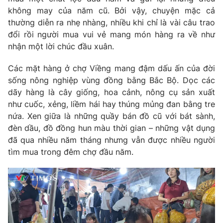
Ðiện thoại Thời báo VTV:
024.66 897 897
không may của năm cũ. Bởi vậy, chuyện mặc cả
Email:
toasoan@vtv.vn
thường diễn ra nhẹ nhàng, nhiều khi chỉ là vài câu trao
Liên hệ quảng cáo:
024-7300.7108
đổi rồi người mua vui vẻ mang món hàng ra về như
nhận một lời chúc đầu xuân.
Các mặt hàng ở chợ Viềng mang đậm dấu ấn của đời
sống nông nghiệp vùng đồng bằng Bắc Bộ. Dọc các
dãy hàng là cây giống, hoa cảnh, nông cụ sản xuất
như cuốc, xẻng, liềm hái hay thúng mủng đan bằng tre
nứa. Xen giữa là những quầy bán đồ cũ với bát sành,
đèn dầu, đồ đồng hun màu thời gian – những vật dụng
đã qua nhiều năm tháng nhưng vẫn được nhiều người
tìm mua trong đêm chợ đầu năm.
® Cấm sao chép dưới mọi hình thức nếu không có sự chấp
thuận bằng văn bản. Ghi rõ nguồn VTV.vn khi phát hành lại
thông tin từ website này.