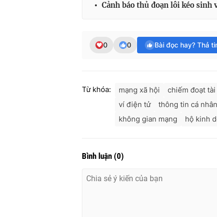
Cảnh báo thủ đoạn lôi kéo sinh 
0
0
Bài đọc hay? Thả t
Từ khóa:
mạng xã hội
chiếm đoạt tài
ví điện tử
thông tin cá nhâ
không gian mạng
hộ kinh 
Bình luận
(
0
)