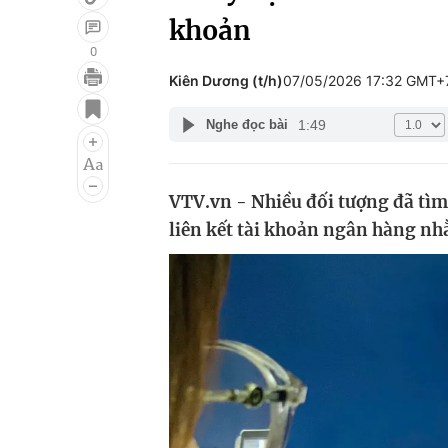
khoản
0
Kiên Dương (t/h)
07/05/2026 17:32 GMT+
Giải trí
Đời sống
1:49
Nghe đọc bài
Điện ảnh
Du lịch
Âm nhạc
Làm đẹp
VTV.vn - Nhiều đối tượng đã tìm
Sao
Chất lượng cuộc sốn
liên kết tài khoản ngân hàng nh