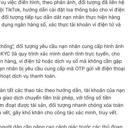
vụ việc điển hình, theo phản ánh, đối tượng đã liên hệ
i TikTok, hướng dẫn cài đặt loa thông báo cho ví điện
, đối tượng tiếp tục dẫn dắt nạn nhân thực hiện hàng
 dụng ngân hàng số, xác thực tài khoản ví điện tử và
 thống”, đối tượng yêu cầu nạn nhân cung cấp hình ảnh
KYC (là quy trình xác minh danh tính trực tuyến, cho
n hàng, ví điện tử hoặc dịch vụ số mà không cần gặp
 nạn nhân bị yêu cầu cung cấp mã OTP gửi về điện thoại
 hoạt dịch vụ thanh toán.
oàn tất các thao tác theo hướng dẫn, tài khoản của nạn
u giao dịch chuyển tiền trái phép, với tổng số tiền
ếm đoạt được tài sản, đối tượng nhanh chóng xóa toàn
 vết, gây khó khăn cho công tác xác minh, truy vết.
gười dân cần nâng cao cảnh giác trước các thủ đoạn