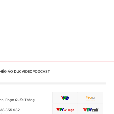
HỆ
GIÁO DỤC
VIDEO
PODCAST
nh, Phạm Quốc Thắng,
.38 355 932