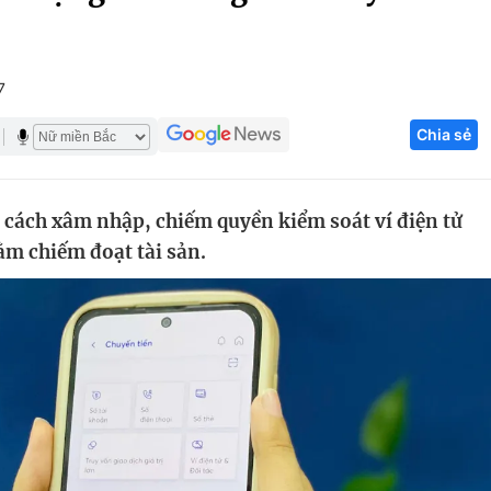
Góc ảnh
7
Giáo dục
Công nghệ
Chia sẻ
Tuyển sinh
Hitech Công ng
Học trực tuyến
Sản phẩm
 cách xâm nhập, chiếm quyền kiểm soát ví điện tử
g
Thị trường
ằm chiếm đoạt tài sản.
Tư vấn