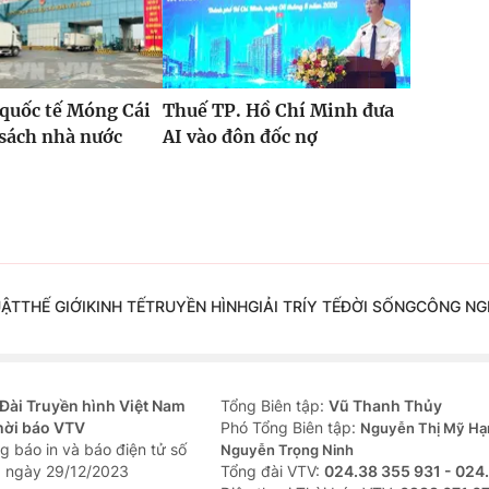
quốc tế Móng Cái
Thuế TP. Hồ Chí Minh đưa
sách nhà nước
AI vào đôn đốc nợ
%
UẬT
THẾ GIỚI
KINH TẾ
TRUYỀN HÌNH
GIẢI TRÍ
Y TẾ
ĐỜI SỐNG
CÔNG NG
Đài Truyền hình Việt Nam
Tổng Biên tập:
Vũ Thanh Thủy
hời báo VTV
Phó Tổng Biên tập:
Nguyễn Thị Mỹ Hạ
g báo in và báo điện tử số
Nguyễn Trọng Ninh
 ngày 29/12/2023
Tổng đài VTV:
024.38 355 931 - 024