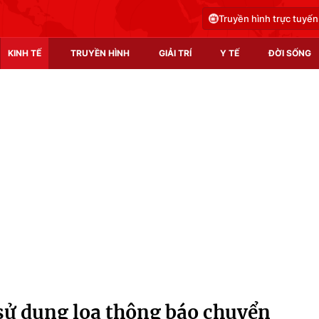
Truyền hình trực tuyến
KINH TẾ
TRUYỀN HÌNH
GIẢI TRÍ
Y TẾ
ĐỜI SỐNG
Pháp luật
Y tế
Truyền hình
Multimedia
Phim VTV
Video
Hậu trường
Shorts video
Nhân vật
Podcast
Khán giả
EMagazine
Giải sao mai
Photo
sử dụng loa thông báo chuyển
Infographic