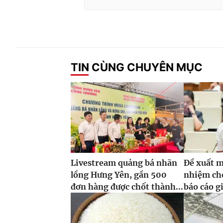
TIN CÙNG CHUYÊN MỤC
Livestream quảng bá nhãn
Đề xuất m
lồng Hưng Yên, gần 500
nhiệm ch
đơn hàng được chốt thành...
báo cáo g