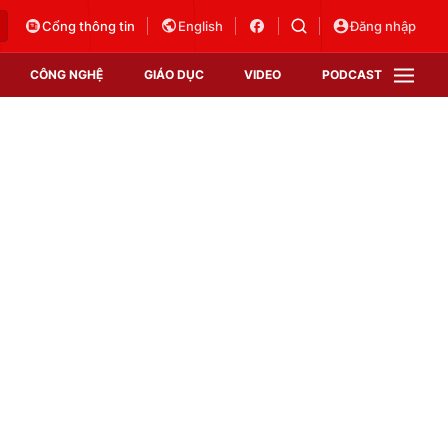
Cổng thông tin
English
Đăng nhập
CÔNG NGHỆ
GIÁO DỤC
VIDEO
PODCAST
VTV Money
VTV Thể thao
VTV Sức khoẻ
Bất động sản
Thị trường 24h
Tấm lòng Việt
Vươn mình bằng AI
VTV4
VTV8
VTV9
Lịch phát sóng
Giao lưu trực tuyến
Sự kiện