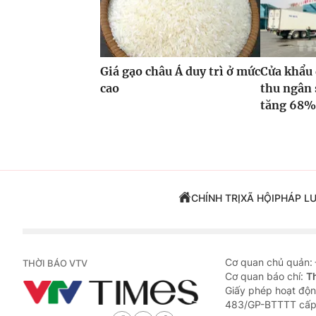
Giá gạo châu Á duy trì ở mức
Cửa khẩu 
cao
thu ngân 
tăng 68
CHÍNH TRỊ
XÃ HỘI
PHÁP L
Cơ quan chủ quản:
THỜI BÁO VTV
Cơ quan báo chí:
T
Giấy phép hoạt độn
483/GP-BTTTT cấp