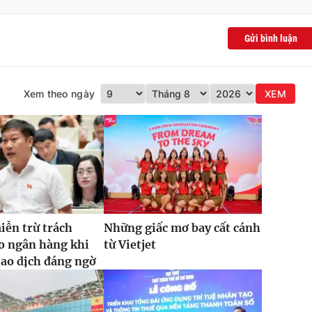
Gửi bình luận
Xem theo ngày
XEM
iễn trừ trách
Những giấc mơ bay cất cánh
o ngân hàng khi
từ Vietjet
iao dịch đáng ngờ