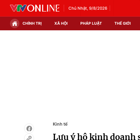
Chủ Nhật, 9/8/2026
CHÍNH TRỊ
XÃ HỘI
PHÁP LUẬT
THẾ GIỚI
Chính trị
Xã hội
Thế giới
Kinh tế
Tin tức
Tài chính
Thế giới đó đây
Thị trường
Câu chuyện quốc tế
Góc doanh nghiệp
Dữ liệu và đời sống
Kinh tế
Lưu ý hộ kinh doanh 