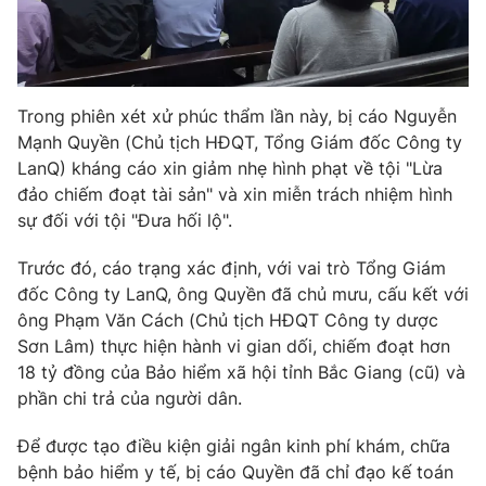
Email:
toasoan@vtv.vn
Liên hệ quảng cáo:
024-7300.7108
Trong phiên xét xử phúc thẩm lần này, bị cáo Nguyễn
Mạnh Quyền (Chủ tịch HĐQT, Tổng Giám đốc Công ty
LanQ) kháng cáo xin giảm nhẹ hình phạt về tội "Lừa
đảo chiếm đoạt tài sản" và xin miễn trách nhiệm hình
sự đối với tội "Đưa hối lộ".
Trước đó, cáo trạng xác định, với vai trò Tổng Giám
đốc Công ty LanQ, ông Quyền đã chủ mưu, cấu kết với
ông Phạm Văn Cách (Chủ tịch HĐQT Công ty dược
® Cấm sao chép dưới mọi hình thức nếu không có sự chấp
Sơn Lâm) thực hiện hành vi gian dối, chiếm đoạt hơn
thuận bằng văn bản. Ghi rõ nguồn VTV.vn khi phát hành lại
18 tỷ đồng của Bảo hiểm xã hội tỉnh Bắc Giang (cũ) và
thông tin từ website này.
phần chi trả của người dân.
Để được tạo điều kiện giải ngân kinh phí khám, chữa
bệnh bảo hiểm y tế, bị cáo Quyền đã chỉ đạo kế toán