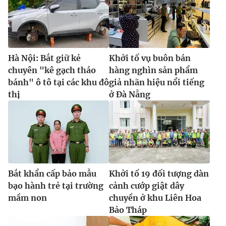
Hà Nội: Bắt giữ kẻ
Khởi tố vụ buôn bán
chuyên "kê gạch tháo
hàng nghìn sản phẩm
bánh" ô tô tại các khu đô
giả nhãn hiệu nổi tiếng
thị
ở Đà Nẵng
Bắt khẩn cấp bảo mẫu
Khởi tố 19 đối tượng dàn
bạo hành trẻ tại trường
cảnh cướp giật dây
mầm non
chuyền ở khu Liên Hoa
Bảo Tháp