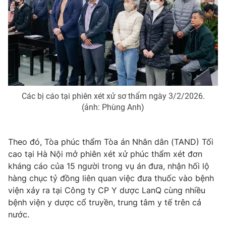
Phim VTV
Giải trí
Hậu trường
Điện ảnh
Đời sống
Nhân vật
Âm nhạc
Du lịch
Khán giả
Giáo dục
Sao
Làm đẹp
Giải sao mai
Tuyển sinh
Các bị cáo tại phiên xét xử sơ thẩm ngày 3/2/2026.
Công nghệ
Chất lượng cuộc sống
(ảnh: Phùng Anh)
Học trực tuyến
Hitech Công nghệ tương lai
Giao lưu trực tuyến
Sản phẩm
Theo đó, Tòa phúc thẩm Tòa án Nhân dân (TAND) Tối
cao tại Hà Nội mở phiên xét xử phúc thẩm xét đơn
Lịch phát sóng
Thị trường
kháng cáo của 15 người trong vụ án đưa, nhận hối lộ
hàng chục tỷ đồng liên quan việc đưa thuốc vào bệnh
Tư vấn
viện xảy ra tại Công ty CP Y dược LanQ cùng nhiều
Chuyên mục khác
bệnh viện y dược cổ truyền, trung tâm y tế trên cả
Emagazine
Podcast
nước.