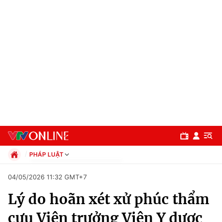
PHÁP LUẬT
Chính trị
04/05/2026 11:32 GMT+7
Xã hội
Lý do hoãn xét xử phúc thẩm
Pháp luật
Chuyên mục
Kinh tế
cựu Viện trưởng Viện Y dược
Thể thao