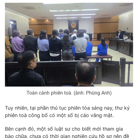
Photo
Infographic
Video
Shorts video
VTV Money
VTV Thể thao
VTV Sức khoẻ
Bất động sản
Thị trường 24h
Tấm lòng Việt
Toàn cảnh phiên toà. (ảnh: Phùng Anh)
VTV4
Vươn mình bằng AI
Tuy nhiên, tại phần thủ tục phiên tòa sáng nay, thư ký
phiên toà công bố có một số bị cáo vắng mặt.
VTV9
VTV8
Bên cạnh đó, một số luật sư cho biết mới tham gia
Liên hệ tòa soạn
English
bào chữa, chưa có thời gian nghiên cứu hồ sơ nên đề