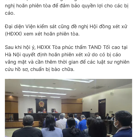
nghị hoãn phiên tòa để đảm bảo quyền lợi cho các bị
cáo.
Đại diện Viện kiểm sát cũng đề nghị Hội đồng xét xử
THỜI BÁO VTV
(HĐXX) xem xét hoãn phiên tòa.
Sau khi hội ý, HĐXX Tòa phúc thẩm TAND Tối cao tại
Theo dõi báo trên
Hà Nội quyết định hoãn phiên xét xử do có bị cáo
vắng mặt và cần thêm thời gian để các luật sư nghiên
Cơ quan chủ quản:
Đài Truyền hình Việt Nam
cứu hồ sơ, chuẩn bị bào chữa.
Cơ quan báo chí:
Thời báo VTV
Giấy phép hoạt động báo in và báo điện tử số 483/GP-BTTTT
cấp ngày 29/12/2023
Tổng Biên tập:
Vũ Thanh Thủy
Phó Tổng Biên tập:
Nguyễn Thị Mỹ Hạnh, Phạm Quốc Thắng,
Nguyễn Trọng Ninh
Tổng đài VTV:
024.38 355 931 - 024.38 355 932
Ðiện thoại Thời báo VTV:
024.66 897 897