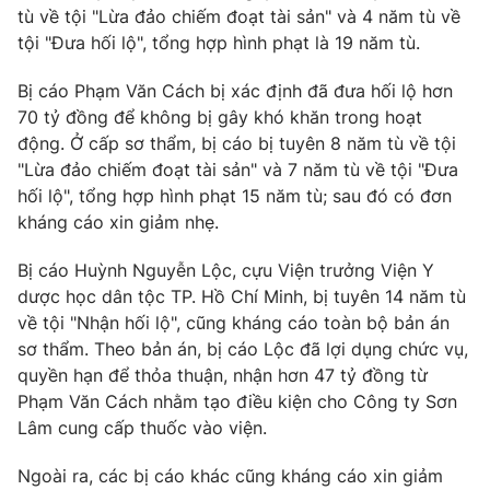
tù về tội "Lừa đảo chiếm đoạt tài sản" và 4 năm tù về
tội "Đưa hối lộ", tổng hợp hình phạt là 19 năm tù.
Bị cáo Phạm Văn Cách bị xác định đã đưa hối lộ hơn
70 tỷ đồng để không bị gây khó khăn trong hoạt
động. Ở cấp sơ thẩm, bị cáo bị tuyên 8 năm tù về tội
"Lừa đảo chiếm đoạt tài sản" và 7 năm tù về tội "Đưa
hối lộ", tổng hợp hình phạt 15 năm tù; sau đó có đơn
kháng cáo xin giảm nhẹ.
Bị cáo Huỳnh Nguyễn Lộc, cựu Viện trưởng Viện Y
dược học dân tộc TP. Hồ Chí Minh, bị tuyên 14 năm tù
về tội "Nhận hối lộ", cũng kháng cáo toàn bộ bản án
sơ thẩm. Theo bản án, bị cáo Lộc đã lợi dụng chức vụ,
quyền hạn để thỏa thuận, nhận hơn 47 tỷ đồng từ
Phạm Văn Cách nhằm tạo điều kiện cho Công ty Sơn
Lâm cung cấp thuốc vào viện.
Ngoài ra, các bị cáo khác cũng kháng cáo xin giảm