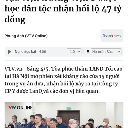
Chính trị
học dân tộc nhận hối lộ 47 tỷ
Truyền hình
Văn hóa - Giải trí
đồng
Xã hội
Y tế
Đời sống
Pháp luật
Phùng Anh (VTV Online)
Công nghệ
Giáo dục
Y tế
Nghe đọc bài
4:06
Thế giới
VTV.vn- Sáng 4/5, Tòa phúc thẩm TAND Tối cao
tại Hà Nội mở phiên xét kháng cáo của 15 người
Tin tức
trong vụ án đưa, nhận hối lộ xảy ra tại Công ty
Kinh tế
CP Y dược LanQ và các đơn vị liên quan.
Thế giới đó đây
Tài chính
Dữ liệu và đời sống
Câu chuyện quốc tế
Thị trường
Truyền hình
Góc doanh nghiệp