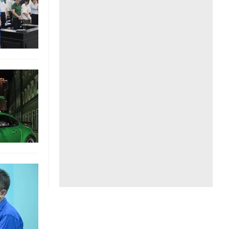
Liên hệ toà soạn
hệ tương lai