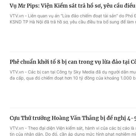
Vụ Mr Pips: Viện Kiểm sát trả hồ sơ, yêu cầu điều
VTV.vn - Liên quan vụ án “Lừa đảo chiếm đoạt tài sản” do Phó
KSND TP Hà Nội đã trả hồ sơ, yêu cầu điều tra bổ sung để làm rõ
Phê chuẩn khởi tố 8 bị can trong vụ lừa đảo tại 
VTV.vn - Các bị can tại Công ty Sky Media đã dụ người dân mua
đa cấp, qua đó chiếm đoạt hơn 10 tỷ đồng của khoảng 1.000 bị
Cựu Thứ trưởng Hoàng Văn Thắng bị đề nghị 4-
VTV.vn - Theo đại diện Viện kiểm sát, hành vi của các bị cáo là
tin của nhân dân. Do đó, cần áp dụng mức hình phạt nghiêm m