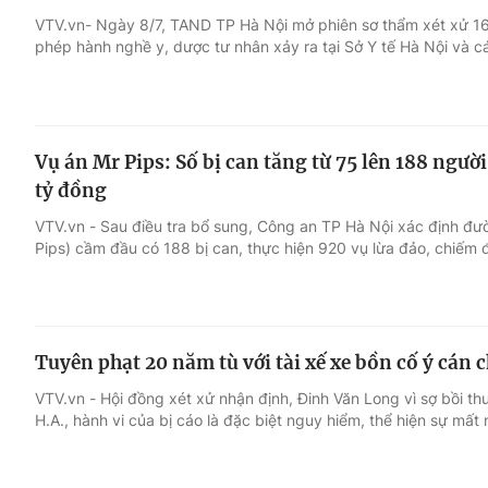
VTV.vn- Ngày 8/7, TAND TP Hà Nội mở phiên sơ thẩm xét xử 16 
phép hành nghề y, dược tư nhân xảy ra tại Sở Y tế Hà Nội và cá
Giải trí
Đời sống
Điện ảnh
Du lịch
Vụ án Mr Pips: Số bị can tăng từ 75 lên 188 người
Âm nhạc
Làm đẹp
tỷ đồng
VTV.vn - Sau điều tra bổ sung, Công an TP Hà Nội xác định đ
Sao
Chất lượng cuộc sốn
Pips) cầm đầu có 188 bị can, thực hiện 920 vụ lừa đảo, chiếm 
Tuyên phạt 20 năm tù với tài xế xe bồn cố ý cán 
VTV.vn - Hội đồng xét xử nhận định, Đinh Văn Long vì sợ bồi th
H.A., hành vi của bị cáo là đặc biệt nguy hiểm, thể hiện sự mất 