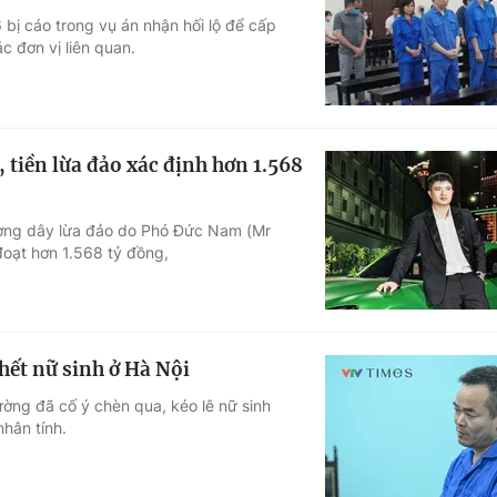
bị cáo trong vụ án nhận hối lộ để cấp
Góc ảnh
c đơn vị liên quan.
Giáo dục
Công nghệ
Tuyển sinh
Hitech Công ng
, tiền lừa đảo xác định hơn 1.568
Học trực tuyến
Sản phẩm
ường dây lừa đảo do Phó Đức Nam (Mr
g
Thị trường
đoạt hơn 1.568 tỷ đồng,
Tư vấn
chết nữ sinh ở Hà Nội
ường đã cố ý chèn qua, kéo lê nữ sinh
nhân tính.