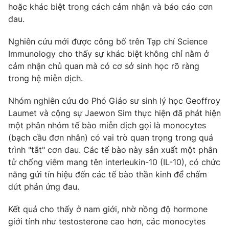
hoặc khác biệt trong cách cảm nhận và báo cáo cơn
Photo
Infographic
đau.
Nghiên cứu mới được công bố trên Tạp chí Science
Video
Shorts video
Immunology cho thấy sự khác biệt không chỉ nằm ở
cảm nhận chủ quan mà có cơ sở sinh học rõ ràng
VTV Money
VTV Thể thao
trong hệ miễn dịch.
Nhóm nghiên cứu do Phó Giáo sư sinh lý học Geoffroy
VTV Sức khoẻ
Bất động sản
Laumet và cộng sự Jaewon Sim thực hiện đã phát hiện
một phân nhóm tế bào miễn dịch gọi là monocytes
Thị trường 24h
Tấm lòng Việt
(bạch cầu đơn nhân) có vai trò quan trọng trong quá
trình "tắt" cơn đau. Các tế bào này sản xuất một phân
tử chống viêm mang tên interleukin-10 (IL-10), có chức
VTV4
Vươn mình bằng AI
năng gửi tín hiệu đến các tế bào thần kinh để chấm
dứt phản ứng đau.
VTV9
VTV8
Kết quả cho thấy ở nam giới, nhờ nồng độ hormone
giới tính như testosterone cao hơn, các monocytes
Liên hệ tòa soạn
English