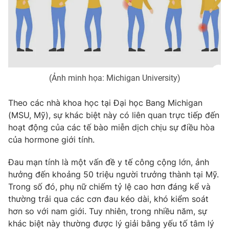
Phim VTV
Giải trí
Hậu trường
Điện ảnh
Đời sống
Nhân vật
Âm nhạc
Du lịch
Khán giả
Giáo dục
Sao
(Ảnh minh họa: Michigan University)
Làm đẹp
Giải sao mai
Tuyển sinh
Công nghệ
Theo các nhà khoa học tại Đại học Bang Michigan
Chất lượng cuộc sống
Học trực tuyến
(MSU, Mỹ), sự khác biệt này có liên quan trực tiếp đến
Hitech Công nghệ tương lai
hoạt động của các tế bào miễn dịch chịu sự điều hòa
Giao lưu trực tuyến
của hormone giới tính.
Sản phẩm
Lịch phát sóng
Đau mạn tính là một vấn đề y tế công cộng lớn, ảnh
Thị trường
hưởng đến khoảng 50 triệu người trưởng thành tại Mỹ.
Tư vấn
Trong số đó, phụ nữ chiếm tỷ lệ cao hơn đáng kể và
Chuyên mục khác
thường trải qua các cơn đau kéo dài, khó kiểm soát
hơn so với nam giới. Tuy nhiên, trong nhiều năm, sự
Emagazine
Podcast
khác biệt này thường được lý giải bằng yếu tố tâm lý