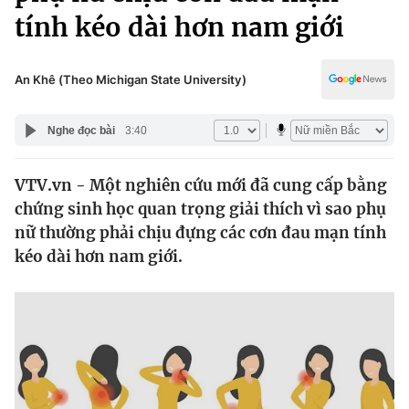
Chính trị
tính kéo dài hơn nam giới
Truyền hình
Văn hóa - Giải trí
Xã hội
Y tế
An Khê (Theo Michigan State University)
Đời sống
Pháp luật
Công nghệ
Nghe đọc bài
3:40
Giáo dục
Y tế
VTV.vn - Một nghiên cứu mới đã cung cấp bằng
chứng sinh học quan trọng giải thích vì sao phụ
Thế giới
nữ thường phải chịu đựng các cơn đau mạn tính
Tin tức
kéo dài hơn nam giới.
Kinh tế
Thế giới đó đây
Tài chính
Dữ liệu và đời sống
Câu chuyện quốc tế
Thị trường
Truyền hình
Góc doanh nghiệp