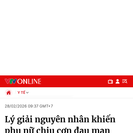
Y TẾ
Chính trị
28/02/2026 09:37 GMT+7
Xã hội
Lý giải nguyên nhân khiến
Pháp luật
Chuyên mục
Kinh tế
phụ nữ chịu cơn đau mạn
Thể thao