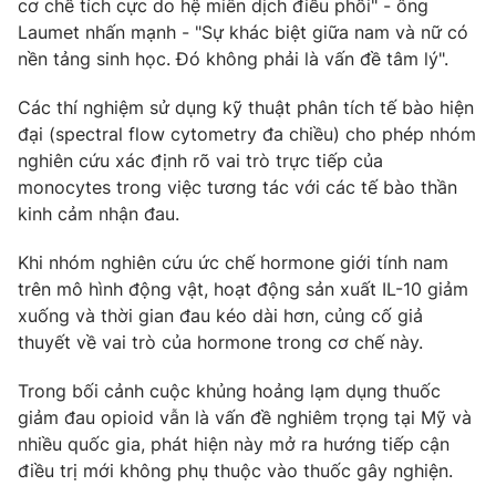
cơ chế tích cực do hệ miễn dịch điều phối" - ông
Ðiện thoại Thời báo VTV:
024.66 897 897
Laumet nhấn mạnh - "Sự khác biệt giữa nam và nữ có
Email:
toasoan@vtv.vn
nền tảng sinh học. Đó không phải là vấn đề tâm lý".
Liên hệ quảng cáo:
024-7300.7108
Các thí nghiệm sử dụng kỹ thuật phân tích tế bào hiện
đại (spectral flow cytometry đa chiều) cho phép nhóm
nghiên cứu xác định rõ vai trò trực tiếp của
monocytes trong việc tương tác với các tế bào thần
kinh cảm nhận đau.
Khi nhóm nghiên cứu ức chế hormone giới tính nam
trên mô hình động vật, hoạt động sản xuất IL-10 giảm
xuống và thời gian đau kéo dài hơn, củng cố giả
thuyết về vai trò của hormone trong cơ chế này.
® Cấm sao chép dưới mọi hình thức nếu không có sự chấp
Trong bối cảnh cuộc khủng hoảng lạm dụng thuốc
thuận bằng văn bản. Ghi rõ nguồn VTV.vn khi phát hành lại
giảm đau opioid vẫn là vấn đề nghiêm trọng tại Mỹ và
thông tin từ website này.
nhiều quốc gia, phát hiện này mở ra hướng tiếp cận
điều trị mới không phụ thuộc vào thuốc gây nghiện.