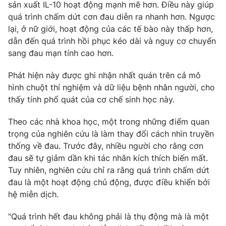
sản xuất IL-10 hoạt động mạnh mẽ hơn. Điều này giúp
quá trình chấm dứt cơn đau diễn ra nhanh hơn. Ngược
lại, ở nữ giới, hoạt động của các tế bào này thấp hơn,
dẫn đến quá trình hồi phục kéo dài và nguy cơ chuyển
THỜI BÁO VTV
sang đau mạn tính cao hơn.
Phát hiện này được ghi nhận nhất quán trên cả mô
hình chuột thí nghiệm và dữ liệu bệnh nhân người, cho
Theo dõi báo trên
thấy tính phổ quát của cơ chế sinh học này.
Theo các nhà khoa học, một trong những điểm quan
Cơ quan chủ quản:
Đài Truyền hình Việt Nam
trọng của nghiên cứu là làm thay đổi cách nhìn truyền
Cơ quan báo chí:
Thời báo VTV
thống về đau. Trước đây, nhiều người cho rằng cơn
Giấy phép hoạt động báo in và báo điện tử số 483/GP-BTTTT
đau sẽ tự giảm dần khi tác nhân kích thích biến mất.
cấp ngày 29/12/2023
Tuy nhiên, nghiên cứu chỉ ra rằng quá trình chấm dứt
Tổng Biên tập:
Vũ Thanh Thủy
đau là một hoạt động chủ động, được điều khiển bởi
Phó Tổng Biên tập:
hệ miễn dịch.
Nguyễn Thị Mỹ Hạnh, Phạm Quốc Thắng,
Nguyễn Trọng Ninh
"Quá trình hết đau không phải là thụ động mà là một
Tổng đài VTV:
024.38 355 931 - 024.38 355 932