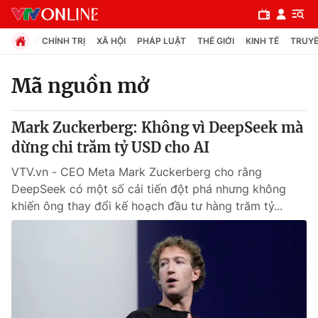
CHÍNH TRỊ
XÃ HỘI
PHÁP LUẬT
THẾ GIỚI
KINH TẾ
TRUYỀ
Mã nguồn mở
Chuyên mục
Mark Zuckerberg: Không vì DeepSeek mà
Chính trị
dừng chi trăm tỷ USD cho AI
VTV.vn - CEO Meta Mark Zuckerberg cho rằng
Xã hội
DeepSeek có một số cải tiến đột phá nhưng không
khiến ông thay đổi kế hoạch đầu tư hàng trăm tỷ...
Pháp luật
Y tế
Thế giới