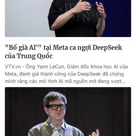
Tin tức
Kinh tế
Thế giới đó đây
Tài chính
Dữ liệu và đời sống
Câu chuyện quốc tế
Thị trường
"Bố già AI'" tại Meta ca ngợi DeepSeek
Truyền hình
Góc doanh nghiệp
của Trung Quốc
Phim VTV
Giải trí
VTV.vn - Ông Yann LeCun, Giám đốc khoa học AI của
Hậu trường
Meta, đánh giá thành công của DeepSeek đã chứng
Điện ảnh
minh rằng các mô hình AI mã nguồn mở đang vượt...
Đời sống
Nhân vật
Âm nhạc
Du lịch
Khán giả
Giáo dục
Sao
Làm đẹp
Giải sao mai
Tuyển sinh
Công nghệ
Chất lượng cuộc sống
Học trực tuyến
Hitech Công nghệ tương lai