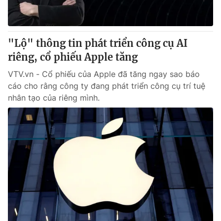
Giấy phép hoạt động báo in và báo điện tử số 483/GP-BTTTT
cấp ngày 29/12/2023
Tổng Biên tập:
Vũ Thanh Thủy
"Lộ" thông tin phát triển công cụ AI
Phó Tổng Biên tập:
Nguyễn Thị Mỹ Hạnh, Phạm Quốc Thắng,
riêng, cổ phiếu Apple tăng
Nguyễn Trọng Ninh
Tổng đài VTV:
024.38 355 931 - 024.38 355 932
VTV.vn - Cổ phiếu của Apple đã tăng ngay sao báo
Ðiện thoại Thời báo VTV:
024.66 897 897
cáo cho rằng công ty đang phát triển công cụ trí tuệ
Email:
toasoan@vtv.vn
nhân tạo của riêng mình.
Liên hệ quảng cáo:
024-7300.7108