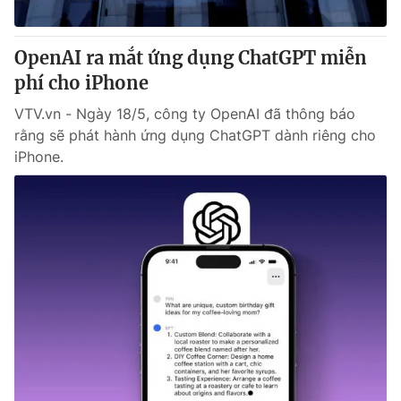
® Cấm sao chép dưới mọi hình thức nếu không có sự chấp
OpenAI ra mắt ứng dụng ChatGPT miễn
thuận bằng văn bản. Ghi rõ nguồn VTV.vn khi phát hành lại
phí cho iPhone
thông tin từ website này.
VTV.vn - Ngày 18/5, công ty OpenAI đã thông báo
rằng sẽ phát hành ứng dụng ChatGPT dành riêng cho
iPhone.