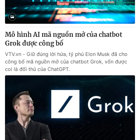
Thị trường 24h
Tấm lòng Việt
VTV4
Vươn mình bằng AI
Mô hình AI mã nguồn mở của chatbot
VTV9
VTV8
Grok được công bố
VTV.vn - Giữ đúng lời hứa, tỷ phú Elon Musk đã cho
Liên hệ tòa soạn
English
công bố mã nguồn mở của chatbot Grok, vốn được
coi là đối thủ của ChatGPT.
THỜI BÁO VTV
Theo dõi báo trên
Cơ quan chủ quản:
Đài Truyền hình Việt Nam
Cơ quan báo chí:
Thời báo VTV