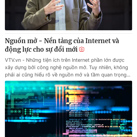
Giao lưu trực tuyến
Sản phẩm
Lịch phát sóng
Thị trường
Tư vấn
Nguồn mở - Nền tảng của Internet và
Chuyên mục khác
động lực cho sự đổi mới
Emagazine
Podcast
VTV.vn - Những tiện ích trên Internet phần lớn được
xây dựng bởi công nghệ nguồn mở. Tuy nhiên, không
Photo
Infographic
phải ai cũng hiểu rõ về nguồn mở và tầm quan trọng...
Video
Shorts video
VTV Money
VTV Thể thao
VTV Sức khoẻ
Bất động sản