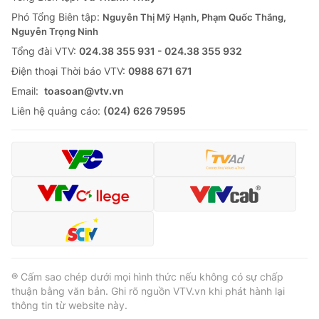
Thị trường 24h
Tấm lòng Việt
Phó Tổng Biên tập:
Nguyễn Thị Mỹ Hạnh, Phạm Quốc Thắng,
Nguyễn Trọng Ninh
VTV4
Vươn mình bằng AI
Tổng đài VTV:
024.38 355 931 - 024.38 355 932
Ðiện thoại Thời báo VTV:
0988 671 671
VTV9
VTV8
Email:
toasoan@vtv.vn
Liên hệ quảng cáo:
(024) 626 79595
Liên hệ tòa soạn
English
THỜI BÁO VTV
Theo dõi báo trên
® Cấm sao chép dưới mọi hình thức nếu không có sự chấp
thuận bằng văn bản. Ghi rõ nguồn VTV.vn khi phát hành lại
thông tin từ website này.
Cơ quan chủ quản:
Đài Truyền hình Việt Nam