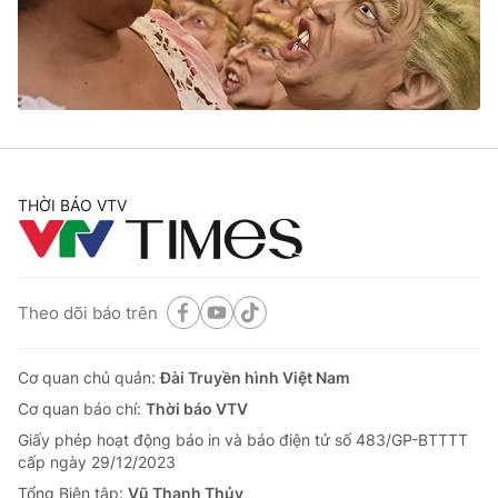
Giao lưu trực tuyến
Sản phẩm
Lịch phát sóng
Thị trường
Tư vấn
Chuyên mục khác
Emagazine
Podcast
THỜI BÁO VTV
Photo
Infographic
Theo dõi báo trên
Video
Shorts video
Cơ quan chủ quản:
Đài Truyền hình Việt Nam
VTV Money
VTV Thể thao
Cơ quan báo chí:
Thời báo VTV
Giấy phép hoạt động báo in và báo điện tử số 483/GP-BTTTT
VTV Sức khoẻ
Bất động sản
cấp ngày 29/12/2023
Tổng Biên tập:
Vũ Thanh Thủy