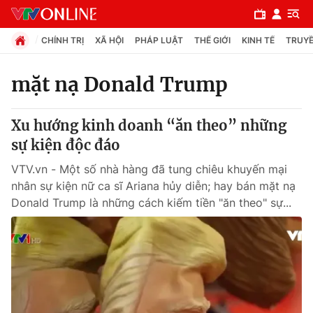
CHÍNH TRỊ
XÃ HỘI
PHÁP LUẬT
THẾ GIỚI
KINH TẾ
TRUYỀ
mặt nạ Donald Trump
Chuyên mục
Xu hướng kinh doanh “ăn theo” những
Chính trị
sự kiện độc đáo
VTV.vn - Một số nhà hàng đã tung chiêu khuyến mại
Xã hội
nhân sự kiện nữ ca sĩ Ariana hủy diễn; hay bán mặt nạ
Donald Trump là những cách kiếm tiền "ăn theo" sự...
Pháp luật
Y tế
Thế giới