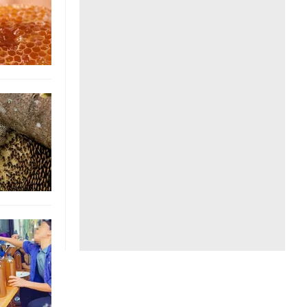
Liên hệ toà soạn
hệ tương lai