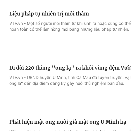
Liệu pháp tự nhiên trị môi thâm
VTV.vn - Một số người môi thâm từ khi sinh ra hoặc cũng có thể
hoàn toàn có thể làm hồng môi bằng những liệu pháp tự nhiên.
Di dời 220 thùng ''ong lạ'' ra khỏi vùng đệm Vư
VTV.vn - UBND huyện U Minh, tỉnh Cà Mau đã tuyên truyền, vận
ong lạ'' đến địa điểm đăng ký gây nuôi thử nghiệm ban đầu.
Phát hiện mật ong nuôi giả mật ong U Minh hạ