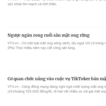
sức khỏe tim mạch và tinh thần.
Giải trí
Đời sống
Điện ảnh
Du lịch
Ngược ngàn rong ruổi săn mật ong rừng
Âm nhạc
Làm đẹp
VTV.vn - Có một loại mật ong sóng sánh, dịu ngọt chỉ có trong
(Phú Thọ) nhiều năm nay cất công săn lùng.
Sao
Chất lượng cuộc sốn
Cơ quan chức năng vào cuộc vụ TikToker bán mật
VTV.vn - Cộng đồng mạng đang nghi ngờ chất lượng mật ong m
chỉ khoảng 105.000 đồng/lít, rẻ hơn rất nhiều so với giá mật ong