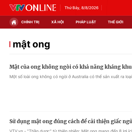
Thứ Bảy, 8/8/2026
CHÍNH TRỊ
XÃ HỘI
PHÁP LUẬT
THẾ GIỚI
Chính trị
Xã hội
mật ong
Thế giới
Kinh tế
Mật của ong không ngòi có khả năng kháng kh
Tin tức
Tài chính
Một số loài ong không có ngòi ở Australia có thể sản xuất ra lo
Thế giới đó đây
Thị trường
Câu chuyện quốc tế
Góc doanh nghiệp
Dữ liệu và đời sống
Sử dụng mật ong đúng cách để cải thiện giấc ngủ
VTV.vn - "Thần dược" từ thiên nhiên: Mật ong mang đến 8 lợi í