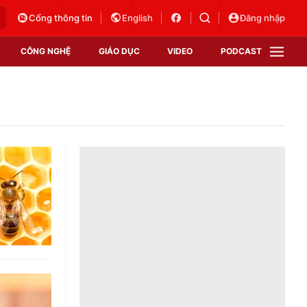
Cổng thông tin
English
Đăng nhập
CÔNG NGHỆ
GIÁO DỤC
VIDEO
PODCAST
VTV Money
VTV Thể thao
VTV Sức khoẻ
Bất động sản
Thị trường 24h
Tấm lòng Việt
Vươn mình bằng AI
VTV4
VTV8
VTV9
Lịch phát sóng
Giao lưu trực tuyến
Sự kiện