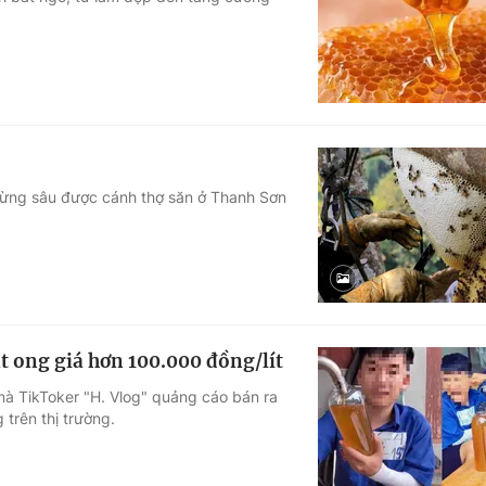
Góc ảnh
Giáo dục
Công nghệ
Tuyển sinh
Hitech Công ng
Học trực tuyến
Sản phẩm
 rừng sâu được cánh thợ săn ở Thanh Sơn
g
Thị trường
Tư vấn
 ong giá hơn 100.000 đồng/lít
à TikToker "H. Vlog" quảng cáo bán ra
 trên thị trường.