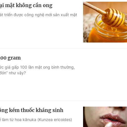
loại mật không cần ong
hát triển được công nghệ mới sản xuất mật
 100 gram
ức giá gấp 100 lần mật ong bình thường,
 đón” như vậy?
không kém thuốc kháng sinh
ế làm từ hoa kānuka (Kunzea ericoides)