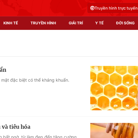
Truyền hình trực tuyến
KINH TẾ
TRUYỀN HÌNH
GIẢI TRÍ
Y TẾ
ĐỜI SỐNG
Pháp luật
Y tế
Truyền hình
Multimedia
uẩn
Phim VTV
Video
ại mật đặc biệt có thể kháng khuẩn.
Hậu trường
Shorts video
Nhân vật
Podcast
Khán giả
EMagazine
Giải sao mai
Photo
 và tiêu hóa
Infographic
ch bất ngờ, từ làm đẹp đến tăng cường