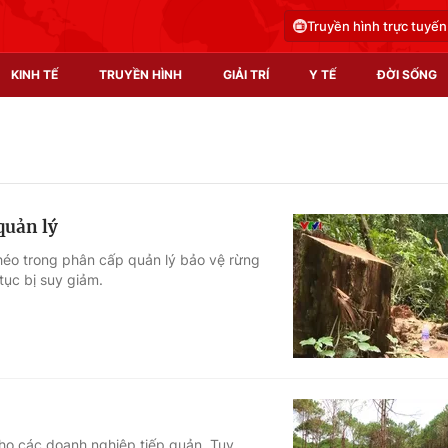
Truyền hình trực tuyến
KINH TẾ
TRUYỀN HÌNH
GIẢI TRÍ
Y TẾ
ĐỜI SỐNG
Pháp luật
Y tế
Truyền hình
Multimedia
quản lý
Phim VTV
Video
héo trong phân cấp quản lý bảo vệ rừng
ục bị suy giảm.
Hậu trường
Shorts video
Nhân vật
Podcast
Khán giả
EMagazine
Giải sao mai
Photo
Infographic
cho các doanh nghiệp tiếp quản. Tuy