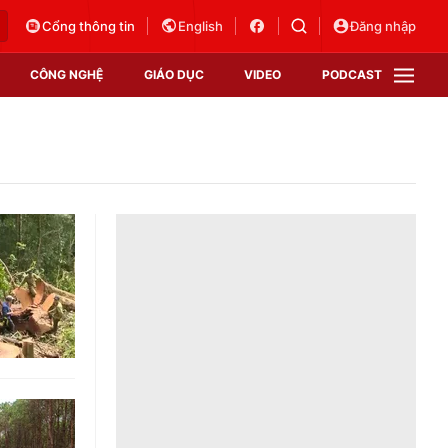
Cổng thông tin
English
Đăng nhập
CÔNG NGHỆ
GIÁO DỤC
VIDEO
PODCAST
VTV Money
VTV Thể thao
VTV Sức khoẻ
Bất động sản
Thị trường 24h
Tấm lòng Việt
Vươn mình bằng AI
VTV4
VTV8
VTV9
Lịch phát sóng
Giao lưu trực tuyến
Sự kiện