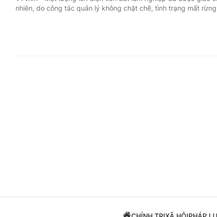
nhiên, do công tác quản lý không chặt chẽ, tình trạng mất rừng
Giải trí
Đời sống
Điện ảnh
Du lịch
Âm nhạc
Làm đẹp
Sao
Chất lượng cuộc sốn
CHÍNH TRỊ
XÃ HỘI
PHÁP L