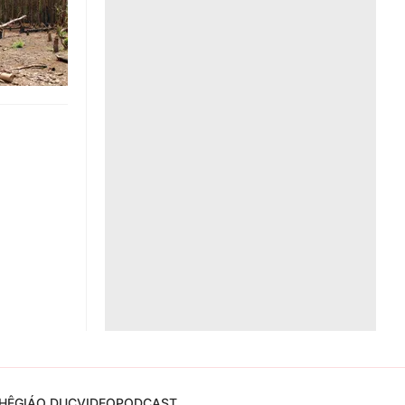
Liên hệ toà soạn
hệ tương lai
HỆ
GIÁO DỤC
VIDEO
PODCAST