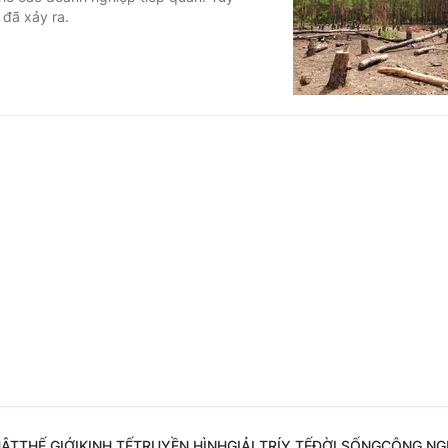
 đã xảy ra.
Góc ảnh
Giáo dục
Công nghệ
Tuyển sinh
Hitech Công ng
Học trực tuyến
Sản phẩm
g
Thị trường
Tư vấn
UẬT
THẾ GIỚI
KINH TẾ
TRUYỀN HÌNH
GIẢI TRÍ
Y TẾ
ĐỜI SỐNG
CÔNG NG