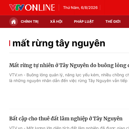
Thứ Năm, 6/8/2026
CHÍNH TRỊ
XÃ HỘI
PHÁP LUẬT
THẾ GIỚI
Chính trị
Xã hội
mất rừng tây nguyên
Thế giới
Kinh tế
Mất rừng tự nhiên ở Tây Nguyên do buông lỏng 
Tin tức
Tài chính
VTV.vn - Buông lỏng quản lý, năng lực yếu kém, nhiều chồng c
là những nguyên nhân dẫn đến việc rừng Tây Nguyên vẫn tiếp t
Thế giới đó đây
Thị trường
Câu chuyện quốc tế
Góc doanh nghiệp
Dữ liệu và đời sống
Bất cập cho thuê đất lâm nghiệp ở Tây Nguyên
VTV.vn - Một lượng lớn diện tích đất lâm nghiệp đã được giao 