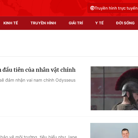
Truyền hình trực tuyến
KINH TẾ
TRUYỀN HÌNH
GIẢI TRÍ
Y TẾ
ĐỜI SỐNG
Pháp luật
Y tế
Truyền hình
Multimedia
h đầu tiên của nhân vật chính
Phim VTV
Video
 sẽ đảm nhận vai nam chính Odysseus
Hậu trường
Shorts video
Nhân vật
Podcast
Khán giả
EMagazine
Giải sao mai
Photo
Infographic
g bảo vệ môi trường, tiêu biểu như Jane