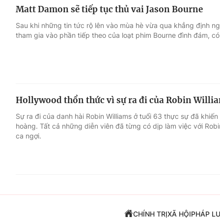
Matt Damon sẽ tiếp tục thủ vai Jason Bourne
Sau khi những tin tức rộ lên vào mùa hè vừa qua khẳng định 
tham gia vào phần tiếp theo của loạt phim Bourne đình đám, có
Hollywood thổn thức vì sự ra đi của Robin Willi
Sự ra đi của danh hài Robin Williams ở tuổi 63 thực sự đã khiế
hoàng. Tất cả những diễn viên đã từng có dịp làm việc với Rob
ca ngợi.
CHÍNH TRỊ
XÃ HỘI
PHÁP L