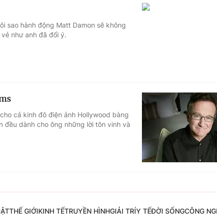
ngôi sao hành động Matt Damon sẽ không
 vẻ như anh đã đổi ý.
ams
n cho cả kinh đô điện ảnh Hollywood bàng
in đều dành cho ông những lời tôn vinh và
UẬT
THẾ GIỚI
KINH TẾ
TRUYỀN HÌNH
GIẢI TRÍ
Y TẾ
ĐỜI SỐNG
CÔNG NG