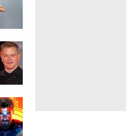
Liên hệ toà soạn
hệ tương lai