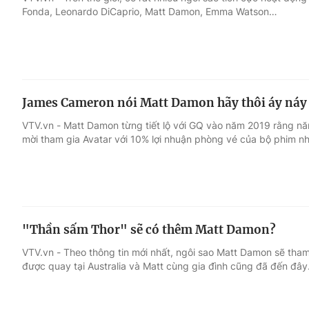
Fonda, Leonardo DiCaprio, Matt Damon, Emma Watson…
Giải trí
Đời sống
Điện ảnh
Du lịch
James Cameron nói Matt Damon hãy thôi áy náy v
Âm nhạc
Làm đẹp
VTV.vn - Matt Damon từng tiết lộ với GQ vào năm 2019 rằng 
mời tham gia Avatar với 10% lợi nhuận phòng vé của bộ phim nh
Sao
Chất lượng cuộc sốn
"Thần sấm Thor" sẽ có thêm Matt Damon?
VTV.vn - Theo thông tin mới nhất, ngôi sao Matt Damon sẽ tham
được quay tại Australia và Matt cùng gia đình cũng đã đến đây