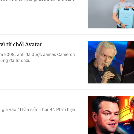
Góc ảnh
Giáo dục
Công nghệ
Tuyển sinh
Hitech Công ng
ì từ chối Avatar
Học trực tuyến
Sản phẩm
năm 2009, anh đã được James Cameron
ưng đã từ chối.
g
Thị trường
Tư vấn
 gia vào "Thần sấm Thor 4". Phim hiện
.