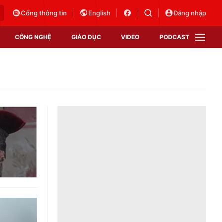
Cổng thông tin
English
Đăng nhập
CÔNG NGHỆ
GIÁO DỤC
VIDEO
PODCAST
VTV Money
VTV Thể thao
VTV Sức khoẻ
Bất động sản
Thị trường 24h
Tấm lòng Việt
Vươn mình bằng AI
VTV4
VTV8
VTV9
Lịch phát sóng
Giao lưu trực tuyến
Sự kiện