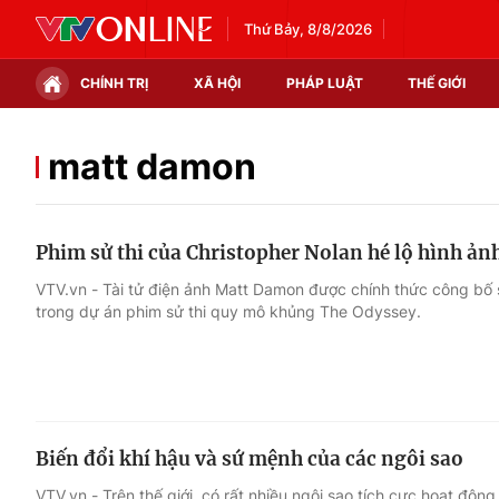
Thứ Bảy, 8/8/2026
CHÍNH TRỊ
XÃ HỘI
PHÁP LUẬT
THẾ GIỚI
Chính trị
Xã hội
matt damon
Thế giới
Kinh tế
Phim sử thi của Christopher Nolan hé lộ hình ản
Tin tức
Tài chính
VTV.vn - Tài tử điện ảnh Matt Damon được chính thức công bố
trong dự án phim sử thi quy mô khủng The Odyssey.
Thế giới đó đây
Thị trường
Câu chuyện quốc tế
Góc doanh nghiệp
Dữ liệu và đời sống
Biến đổi khí hậu và sứ mệnh của các ngôi sao
VTV.vn - Trên thế giới, có rất nhiều ngôi sao tích cực hoạt độn