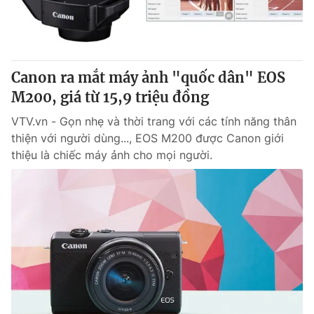
Thị trường 24h
Tấm lòng Việt
VTV4
Vươn mình bằng AI
Canon ra mắt máy ảnh "quốc dân" EOS
VTV9
VTV8
M200, giá từ 15,9 triệu đồng
VTV.vn - Gọn nhẹ và thời trang với các tính năng thân
Liên hệ tòa soạn
English
thiện với người dùng..., EOS M200 được Canon giới
thiệu là chiếc máy ảnh cho mọi người.
THỜI BÁO VTV
Theo dõi báo trên
Cơ quan chủ quản:
Đài Truyền hình Việt Nam
Cơ quan báo chí:
Thời báo VTV