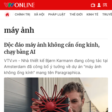
CHÍNH TRỊ
XÃ HỘI
PHÁP LUẬT
THẾ GIỚI
KINH TẾ
TRUYỀ
máy ảnh
Chuyên mục
Độc đáo máy ảnh không cần ống kính,
Chính trị
chạy bằng AI
VTV.vn - Nhà thiết kế Bjørn Karmann đang công tác tại
Xã hội
Amsterdam đã công bố ý tưởng về dự án "máy ảnh
không ống kính" mang tên Paragraphica.
Pháp luật
Y tế
Thế giới