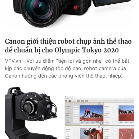
Giao lưu trực tuyến
Sản phẩm
Lịch phát sóng
Thị trường
Tư vấn
Canon giới thiệu robot chụp ảnh thể thao
Chuyên mục khác
để chuẩn bị cho Olympic Tokyo 2020
Emagazine
Podcast
VTV.vn - Với ưu điểm “tiện lợi và gọn nhẹ”, có thể bắt
kịp các chuyển động tốc độ cao, robot camera của
Photo
Infographic
Canon hướng đến các phóng viên thể thao, nhiếp...
Video
Shorts video
VTV Money
VTV Thể thao
VTV Sức khoẻ
Bất động sản