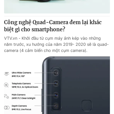
Giấy phép hoạt động báo in và báo điện tử số 483/GP-BTTTT
cấp ngày 29/12/2023
Tổng Biên tập:
Vũ Thanh Thủy
Công nghệ Quad-Camera đem lại khác
Phó Tổng Biên tập:
Nguyễn Thị Mỹ Hạnh, Phạm Quốc Thắng,
biệt gì cho smartphone?
Nguyễn Trọng Ninh
Tổng đài VTV:
024.38 355 931 - 024.38 355 932
VTV.vn - Khởi đầu từ cụm máy ảnh kép vào những
Ðiện thoại Thời báo VTV:
024.66 897 897
năm trước, xu hướng của năm 2019- 2020 sẽ là quad-
Email:
toasoan@vtv.vn
camera (4 cảm biến cho một cụm camera).
Liên hệ quảng cáo:
024-7300.7108