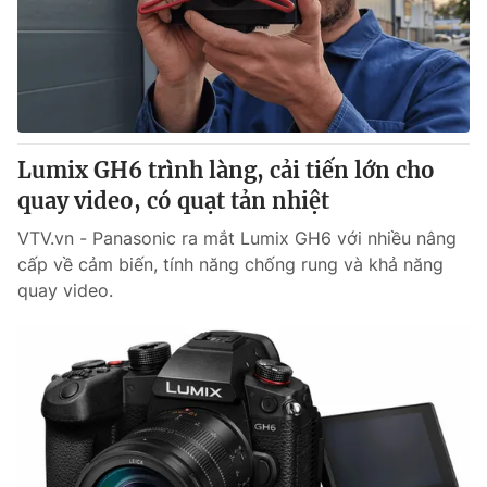
Tin tức
Kinh tế
Thế giới đó đây
Tài chính
Dữ liệu và đời sống
Câu chuyện quốc tế
Thị trường
Lumix GH6 trình làng, cải tiến lớn cho
Truyền hình
Góc doanh nghiệp
quay video, có quạt tản nhiệt
Phim VTV
Giải trí
VTV.vn - Panasonic ra mắt Lumix GH6 với nhiều nâng
Hậu trường
cấp về cảm biến, tính năng chống rung và khả năng
Điện ảnh
quay video.
Đời sống
Nhân vật
Âm nhạc
Du lịch
Khán giả
Giáo dục
Sao
Làm đẹp
Giải sao mai
Tuyển sinh
Công nghệ
Chất lượng cuộc sống
Học trực tuyến
Hitech Công nghệ tương lai