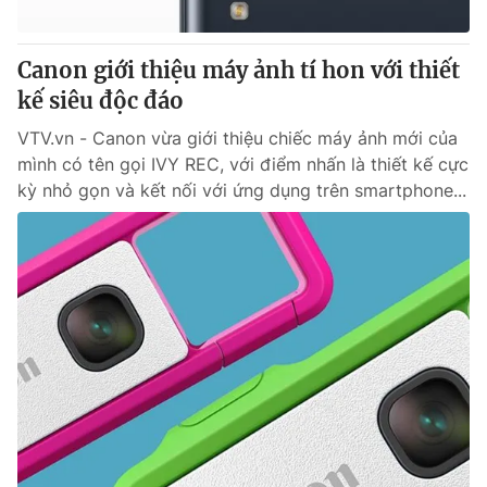
® Cấm sao chép dưới mọi hình thức nếu không có sự chấp
Canon giới thiệu máy ảnh tí hon với thiết
thuận bằng văn bản. Ghi rõ nguồn VTV.vn khi phát hành lại
kế siêu độc đáo
thông tin từ website này.
VTV.vn - Canon vừa giới thiệu chiếc máy ảnh mới của
mình có tên gọi IVY REC, với điểm nhấn là thiết kế cực
kỳ nhỏ gọn và kết nối với ứng dụng trên smartphone...