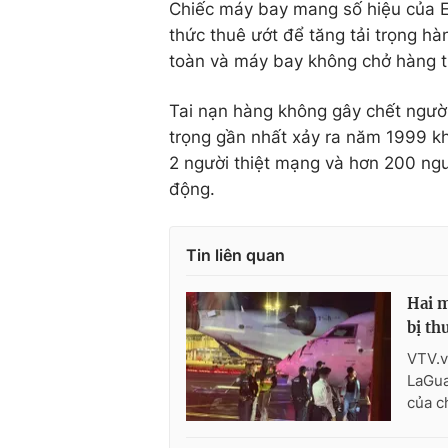
Chiếc máy bay mang số hiệu của E
thức thuê ướt để tăng tải trọng h
toàn và máy bay không chở hàng t
Tai nạn hàng không gây chết người
trọng gần nhất xảy ra năm 1999 khi
2 người thiệt mạng và hơn 200 ngư
động.
Tin liên quan
Hai m
bị th
VTV.v
LaGua
của ch