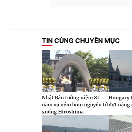
TIN CÙNG CHUYÊN MỤC
Nhật Bản tưởng niệm 81
Hungary t
năm vụ ném bom nguyên tử
đợt nắng
xuống Hiroshima