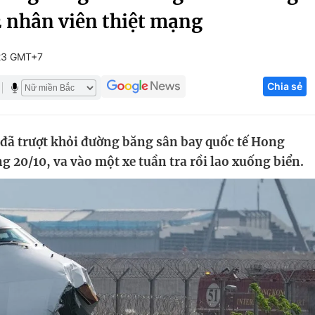
 nhân viên thiệt mạng
Góc ảnh
23 GMT+7
Giáo dục
Công nghệ
Chia sẻ
Tuyển sinh
Hitech Công ng
Học trực tuyến
Sản phẩm
đã trượt khỏi đường băng sân bay quốc tế Hong
g
Thị trường
 20/10, va vào một xe tuần tra rồi lao xuống biển.
Tư vấn