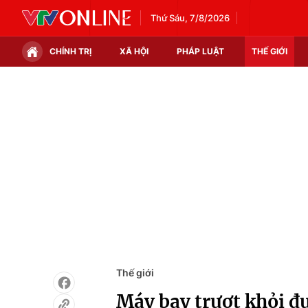
Thứ Sáu, 7/8/2026
CHÍNH TRỊ
XÃ HỘI
PHÁP LUẬT
THẾ GIỚI
Chính trị
Xã hội
Thế giới
Kinh tế
Tin tức
Tài chính
Thế giới đó đây
Thị trường
Câu chuyện quốc tế
Góc doanh nghiệp
Dữ liệu và đời sống
Thế giới
Máy bay trượt khỏi đ