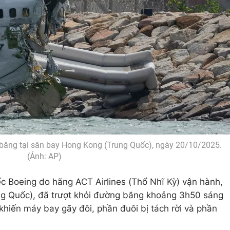
băng tại sân bay Hong Kong (Trung Quốc), ngày 20/10/2025.
(Ảnh: AP)
ếc Boeing do hãng ACT Airlines (Thổ Nhĩ Kỳ) vận hành,
g Quốc), đã trượt khỏi đường băng khoảng 3h50 sáng
khiến máy bay gãy đôi, phần đuôi bị tách rời và phần