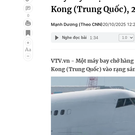
Kong (Trung Quốc), 2
0
Mạnh Dương (Theo CNN)
20/10/2025 12:
Giải trí
Đời sống
1:34
Nghe đọc bài
Điện ảnh
Du lịch
Âm nhạc
Làm đẹp
VTV.vn - Một máy bay chở hàng 
Sao
Chất lượng cuộc sốn
Kong (Trung Quốc) vào rạng sáng