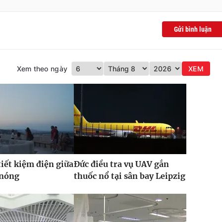
Gửi bình luận
Xem theo ngày
XEM
iết kiệm điện giữa
Đức điều tra vụ UAV gắn
 nóng
thuốc nổ tại sân bay Leipzig