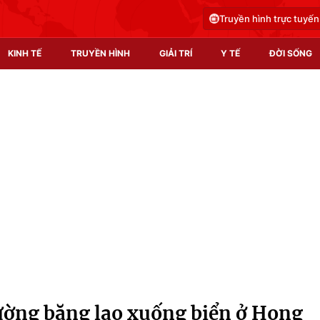
Truyền hình trực tuyến
KINH TẾ
TRUYỀN HÌNH
GIẢI TRÍ
Y TẾ
ĐỜI SỐNG
Pháp luật
Y tế
Truyền hình
Multimedia
Phim VTV
Video
Hậu trường
Shorts video
Nhân vật
Podcast
Khán giả
EMagazine
Giải sao mai
Photo
ường băng lao xuống biển ở Hong
Infographic