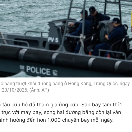
hở hàng trượt khỏi đường băng ở Hong Kong, Trung Quốc, ngày
20/10/2025. (Ảnh: AP)
 tàu cứu hộ đã tham gia ứng cứu. Sân bay tạm thời
trục vớt máy bay, song hai đường băng còn lại vẫn
 ảnh hưởng đến hơn 1.000 chuyến bay mỗi ngày.