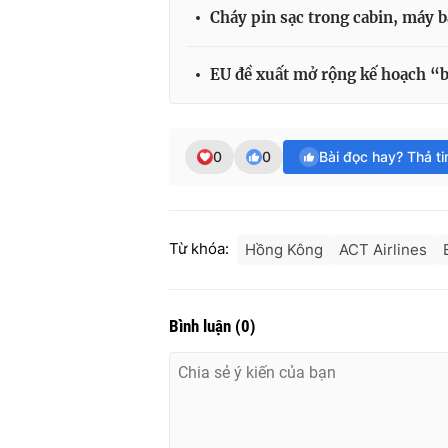
Cháy pin sạc trong cabin, máy b
EU đề xuất mở rộng kế hoạch “
0
0
Bài đọc hay? Thả t
Từ khóa:
Hồng Kông
ACT Airlines
Bình luận
(
0
)