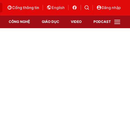
Cổng thông tin
English
Đăng nhập
CÔNG NGHỆ
GIÁO DỤC
VIDEO
PODCAST
VTV Money
VTV Thể thao
VTV Sức khoẻ
Bất động sản
Thị trường 24h
Tấm lòng Việt
Vươn mình bằng AI
VTV4
VTV8
VTV9
Lịch phát sóng
Giao lưu trực tuyến
Sự kiện