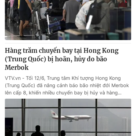
Thị trường 24h
Tấm lòng Việt
VTV4
Vươn mình bằng AI
VTV9
VTV8
Hàng trăm chuyến bay tại Hong Kong
Liên hệ tòa soạn
English
(Trung Quốc) bị hoãn, hủy do bão
Merbok
VTV.vn - Tối 12/6, Trung tâm Khí tượng Hong Kong
(Trung Quốc) đã nâng cảnh báo bão nhiệt đới Merbok
THỜI BÁO VTV
lên cấp 8, khiến nhiều chuyến bay bị hủy và hàng...
Theo dõi báo trên
Cơ quan chủ quản:
Đài Truyền hình Việt Nam