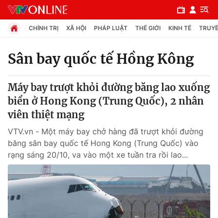
CHÍNH TRỊ
XÃ HỘI
PHÁP LUẬT
THẾ GIỚI
KINH TẾ
TRUYỀ
Sân bay quốc tế Hồng Kông
Chuyên mục
Máy bay trượt khỏi đường băng lao xuống
Chính trị
biển ở Hong Kong (Trung Quốc), 2 nhân
viên thiệt mạng
Xã hội
VTV.vn - Một máy bay chở hàng đã trượt khỏi đường
băng sân bay quốc tế Hong Kong (Trung Quốc) vào
Pháp luật
rạng sáng 20/10, va vào một xe tuần tra rồi lao...
Y tế
Thế giới