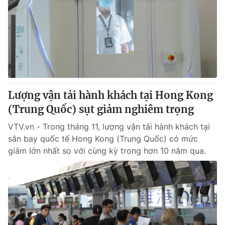
Giao lưu trực tuyến
Sản phẩm
Lịch phát sóng
Thị trường
Tư vấn
Chuyên mục khác
Emagazine
Podcast
Lượng vận tải hành khách tại Hong Kong
(Trung Quốc) sụt giảm nghiêm trọng
Photo
Infographic
VTV.vn - Trong tháng 11, lượng vận tải hành khách tại
sân bay quốc tế Hong Kong (Trung Quốc) có mức
Video
Shorts video
giảm lớn nhất so với cùng kỳ trong hơn 10 năm qua.
VTV Money
VTV Thể thao
VTV Sức khoẻ
Bất động sản