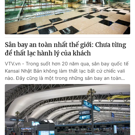
® Cấm sao chép dưới mọi hình thức nếu không có sự chấp
thuận bằng văn bản. Ghi rõ nguồn VTV.vn khi phát hành lại
thông tin từ website này.
Sân bay an toàn nhất thế giới: Chưa từng
để thất lạc hành lý của khách
VTV.vn - Trong suốt hơn 20 năm qua, sân bay quốc tế
Kansai Nhật Bản không làm thất lạc bất cứ chiếc vali
nào. Đây cũng là một trong những sân bay an toàn...