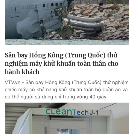
Tin tức
Kinh tế
Thế giới đó đây
Tài chính
Dữ liệu và đời sống
Câu chuyện quốc tế
Thị trường
Truyền hình
Góc doanh nghiệp
Sân bay Hồng Kông (Trung Quốc) thử
Phim VTV
nghiệm máy khử khuẩn toàn thân cho
Giải trí
hành khách
Hậu trường
Điện ảnh
Đời sống
VTV.vn - Sân bay Hồng Kông (Trung Quốc) thử nghiệm
Nhân vật
Âm nhạc
chiếc máy có khả năng khử khuẩn toàn bộ quần áo và
Du lịch
Khán giả
cơ thể người sử dụng chỉ trong vòng 40 giây.
Giáo dục
Sao
Làm đẹp
Giải sao mai
Tuyển sinh
Công nghệ
Chất lượng cuộc sống
Học trực tuyến
Hitech Công nghệ tương lai