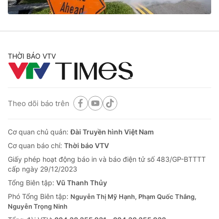
Cơ quan báo chí:
Thời báo VTV
Giấy phép hoạt động báo in và báo điện tử số 483/GP-BTTTT
cấp ngày 29/12/2023
Tổng Biên tập:
Vũ Thanh Thủy
THỜI BÁO VTV
Phó Tổng Biên tập:
Nguyễn Thị Mỹ Hạnh, Phạm Quốc Thắng,
Nguyễn Trọng Ninh
Tổng đài VTV:
024.38 355 931 - 024.38 355 932
Ðiện thoại Thời báo VTV:
024.66 897 897
Theo dõi báo trên
Email:
toasoan@vtv.vn
Liên hệ quảng cáo:
024-7300.7108
Cơ quan chủ quản:
Đài Truyền hình Việt Nam
Cơ quan báo chí:
Thời báo VTV
Giấy phép hoạt động báo in và báo điện tử số 483/GP-BTTTT
cấp ngày 29/12/2023
Tổng Biên tập:
Vũ Thanh Thủy
Phó Tổng Biên tập:
Nguyễn Thị Mỹ Hạnh, Phạm Quốc Thắng,
Nguyễn Trọng Ninh