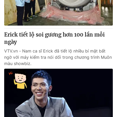
Tin tức
Kinh tế
Thế giới đó đây
Tài chính
Dữ liệu và đời sống
Câu chuyện quốc tế
Thị trường
Erick tiết lộ soi gương hơn 100 lần mỗi
Truyền hình
ngày
Góc doanh nghiệp
VTV.vn - Nam ca sĩ Erick đã tiết lộ nhiều bí mật bất
Phim VTV
Giải trí
ngờ với máy kiểm tra nói dối trong chương trình Muôn
Hậu trường
màu showbiz.
Điện ảnh
Đời sống
Nhân vật
Âm nhạc
Du lịch
Khán giả
Giáo dục
Sao
Làm đẹp
Giải sao mai
Tuyển sinh
Công nghệ
Chất lượng cuộc sống
Học trực tuyến
Hitech Công nghệ tương lai