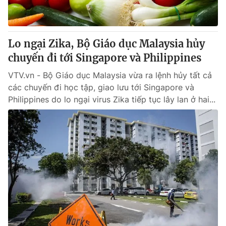
Thị trường 24h
Tấm lòng Việt
VTV4
Vươn mình bằng AI
Lo ngại Zika, Bộ Giáo dục Malaysia hủy
chuyến đi tới Singapore và Philippines
VTV9
VTV8
VTV.vn - Bộ Giáo dục Malaysia vừa ra lệnh hủy tất cả
các chuyến đi học tập, giao lưu tới Singapore và
Liên hệ tòa soạn
English
Philippines do lo ngại virus Zika tiếp tục lây lan ở hai...
THỜI BÁO VTV
Theo dõi báo trên
Cơ quan chủ quản:
Đài Truyền hình Việt Nam