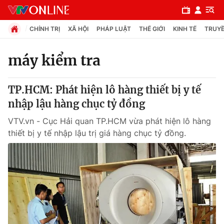
CHÍNH TRỊ
XÃ HỘI
PHÁP LUẬT
THẾ GIỚI
KINH TẾ
TRUYỀ
máy kiểm tra
Chuyên mục
TP.HCM: Phát hiện lô hàng thiết bị y tế
Chính trị
nhập lậu hàng chục tỷ đồng
VTV.vn - Cục Hải quan TP.HCM vừa phát hiện lô hàng
Xã hội
thiết bị y tế nhập lậu trị giá hàng chục tỷ đồng.
Pháp luật
Y tế
Thế giới