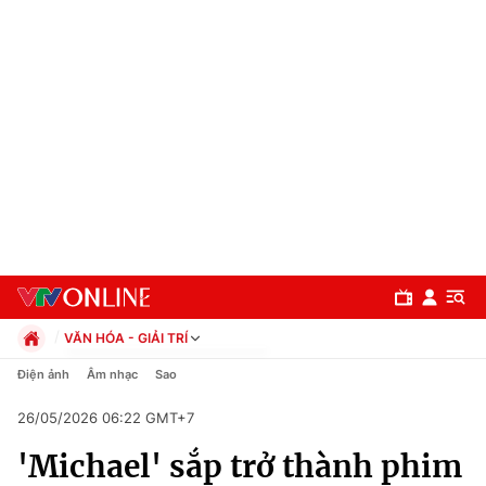
VĂN HÓA - GIẢI TRÍ
Chính trị
Điện ảnh
Âm nhạc
Sao
Xã hội
26/05/2026 06:22 GMT+7
Pháp luật
Chuyên mục
Kinh tế
'Michael' sắp trở thành phim
Thể thao