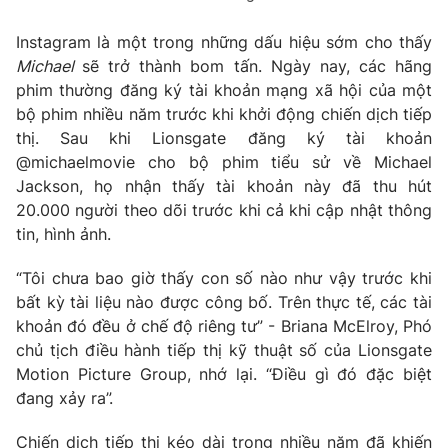
Instagram là một trong những dấu hiệu sớm cho thấy
Michael
sẽ trở thành bom tấn. Ngày nay, các hãng
phim thường đăng ký tài khoản mạng xã hội của một
THỜI BÁO VTV
bộ phim nhiều năm trước khi khởi động chiến dịch tiếp
thị. Sau khi Lionsgate đăng ký tài khoản
Theo dõi báo trên
@michaelmovie cho bộ phim tiểu sử về Michael
Jackson, họ nhận thấy tài khoản này đã thu hút
20.000 người theo dõi trước khi cả khi cập nhật thông
Cơ quan chủ quản:
Đài Truyền hình Việt Nam
tin, hình ảnh.
Cơ quan báo chí:
Thời báo VTV
Giấy phép hoạt động báo in và báo điện tử số 483/GP-BTTTT
“Tôi chưa bao giờ thấy con số nào như vậy trước khi
cấp ngày 29/12/2023
bất kỳ tài liệu nào được công bố. Trên thực tế, các tài
Tổng Biên tập:
Vũ Thanh Thủy
khoản đó đều ở chế độ riêng tư” - Briana McElroy, Phó
Phó Tổng Biên tập:
Nguyễn Thị Mỹ Hạnh, Phạm Quốc Thắng,
chủ tịch điều hành tiếp thị kỹ thuật số của Lionsgate
Nguyễn Trọng Ninh
Motion Picture Group, nhớ lại. “Điều gì đó đặc biệt
Tổng đài VTV:
024.38 355 931 - 024.38 355 932
đang xảy ra”.
Ðiện thoại Thời báo VTV:
024.66 897 897
Chiến dịch tiếp thị kéo dài trong nhiều năm đã khiến