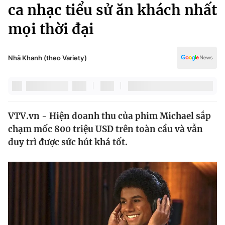
Chính trị
ca nhạc tiểu sử ăn khách nhất
Truyền hình
mọi thời đại
Văn hóa - Giải trí
Xã hội
Y tế
Đời sống
Nhã Khanh (theo Variety)
Pháp luật
Công nghệ
Giáo dục
Y tế
VTV.vn - Hiện doanh thu của phim Michael sắp
Thế giới
chạm mốc 800 triệu USD trên toàn cầu và vẫn
Tin tức
duy trì được sức hút khá tốt.
Kinh tế
Thế giới đó đây
Tài chính
Dữ liệu và đời sống
Câu chuyện quốc tế
Thị trường
Truyền hình
Góc doanh nghiệp