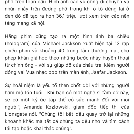
phố trên toàn cầu. Hình ảnh các vũ công di chuyển và
nhún nhảy trên đường phố trong khi ô tô dừng lại ở
đèn đỏ đã tạo ra hơn 36,1 triệu lượt xem trên các nền
tảng mạng xã hội.
Hãng phim cũng tạo ra một hình ảnh ba chiều
(hologram) của Michael Jackson xuất hiện tại 13 rạp
chiếu phim và khoảng 40 trung tâm thương mại, cho
phép khán giả học theo những bước nhảy huyền thoại
từ chính ông - với sự giúp đỡ của cháu trai kiêm người
đóng vai Vua nhạc pop trên màn ảnh, Jaafar Jackson.
Sự hoài niệm là yếu tố then chốt đối với những người
hâm mộ lớn tuổi. "Khi bạn có một nghệ sĩ tầm cỡ này,
sẽ có một ký ức tập thể có sức mạnh đối với mọi
người", Amanda Kozlowski, giám đốc tiếp thị của
Lionsgate nói. "Chúng tôi bắt đầu quay trở lại những
khoảnh khắc mà tất cả chúng ta đều nhớ và tìm cách
tái tạo hoặc khai thác chúng".