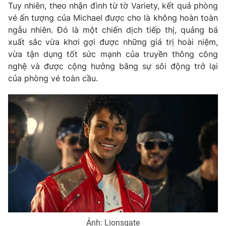
Tuy nhiên, theo nhận đình từ tờ Variety, kết quả phòng
Photo
Infographic
vé ấn tượng của Michael được cho là không hoàn toàn
ngẫu nhiên. Đó là một chiến dịch tiếp thị, quảng bá
xuất sắc vừa khơi gợi được những giá trị hoài niệm,
Video
Shorts video
vừa tận dụng tốt sức mạnh của truyền thông công
nghệ và được cộng hưởng bằng sự sôi động trở lại
VTV Money
VTV Thể thao
của phòng vé toàn cầu.
VTV Sức khoẻ
Bất động sản
Thị trường 24h
Tấm lòng Việt
VTV4
Vươn mình bằng AI
VTV9
VTV8
Liên hệ tòa soạn
English
Ảnh: Lionsgate