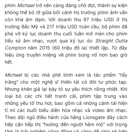
Email:
toasoan@vtv.vn
phim
Michael
trở nên càng đáng chờ đợi, thành sự kiện
Liên hệ quảng cáo:
024-7300.7108
không thể bỏ lỡ giữa bối cảnh thị trường phim ảnh vẫn
còn khá ảm đạm. Với doanh thu 97 triệu USD ở thị
trường Bắc Mỹ và 217 triệu USD toàn cầu, bộ phim đã
phá vỡ kỷ lục doanh thu cuối tuần mở màn cho phim
tiểu sử âm nhạc, vượt qua kỷ lục do
Straight Outta
Compton
năm 2015 (60 triệu đô la) thiết lập. Từ đây
hiệu ứng truyền miệng về phim bùng nổ hơn bao giờ
hết.
Michael
bị các nhà phê bình xem là tác phẩm "tẩy
trắng" cho một nghệ sĩ thiên tài có đời tư phức tạp.
Nhưng khán giả lại bày tỏ sự yêu thích nồng nhiệt. Khi
® Cấm sao chép dưới mọi hình thức nếu không có sự chấp
loại bỏ các chi tiết tranh cãi, phim tập trung vào
thuận bằng văn bản. Ghi rõ nguồn VTV.vn khi phát hành lại
những yếu tố thu hút, bao gồm cả những cảnh tái hiện
thông tin từ website này.
tỉ mỉ các buổi biểu diễn hòa nhạc và video âm nhạc.
Theo đội ngũ điều hành của hãng Lionsgate đây cách
tiếp cận tiếp thị "hướng đến người hâm mộ" với trọng
tâm là trải nghiệm cộng đồng và càng dễ chia sẻ trên