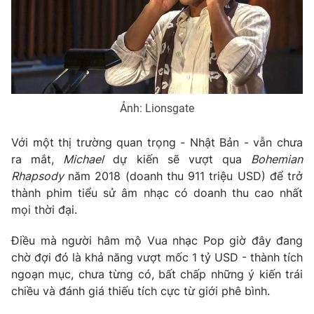
Phim VTV
Giải trí
Hậu trường
Điện ảnh
Đời sống
Nhân vật
Âm nhạc
Du lịch
Khán giả
Giáo dục
Sao
Ảnh: Lionsgate
Làm đẹp
Giải sao mai
Tuyển sinh
Công nghệ
Chất lượng cuộc sống
Với một thị trường quan trọng - Nhật Bản - vẫn chưa
Học trực tuyến
ra mắt,
Michael
dự kiến sẽ vượt qua
Bohemian
Hitech Công nghệ tương lai
Rhapsody
năm 2018 (doanh thu 911 triệu USD) để trở
Giao lưu trực tuyến
thành phim tiểu sử âm nhạc có doanh thu cao nhất
Sản phẩm
mọi thời đại.
Lịch phát sóng
Thị trường
Điều mà người hâm mộ Vua nhạc Pop giờ đây đang
Tư vấn
chờ đợi đó là khả năng vượt mốc 1 tỷ USD - thành tích
Chuyên mục khác
ngoạn mục, chưa từng có, bất chấp những ý kiến trái
chiều và đánh giá thiếu tích cực từ giới phê bình.
Emagazine
Podcast