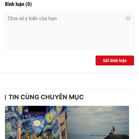
Bình luận
(
0
)
Gửi bình luận
TIN CÙNG CHUYÊN MỤC