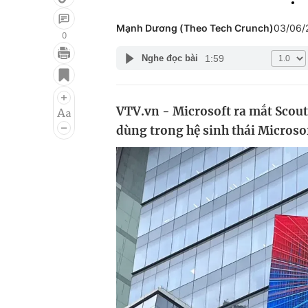
Mạnh Dương (Theo Tech Crunch)
03/06/
0
1:59
Nghe đọc bài
Giải trí
Đời sống
Điện ảnh
Du lịch
VTV.vn - Microsoft ra mắt Scout,
Âm nhạc
Làm đẹp
dùng trong hệ sinh thái Microsof
Sao
Chất lượng cuộc sốn