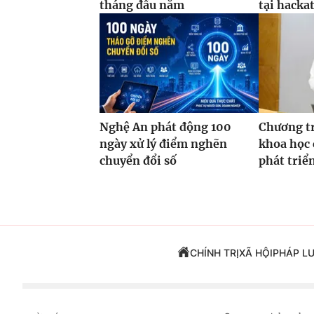
tháng đầu năm
tại hacka
Nghệ An phát động 100
Chương t
ngày xử lý điểm nghẽn
khoa học 
chuyển đổi số
phát triể
CHÍNH TRỊ
XÃ HỘI
PHÁP L