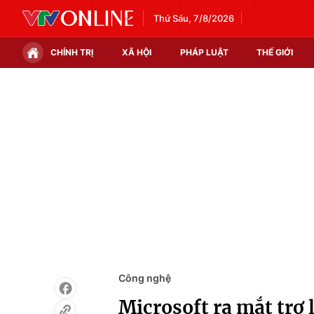
Thứ Sáu, 7/8/2026
CHÍNH TRỊ
XÃ HỘI
PHÁP LUẬT
THẾ GIỚI
Chính trị
Xã hội
Thế giới
Kinh tế
Tin tức
Tài chính
Thế giới đó đây
Thị trường
Câu chuyện quốc tế
Góc doanh nghiệp
Dữ liệu và đời sống
Công nghệ
Microsoft ra mắt trợ 