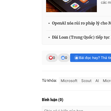
các m
OpenAI xóa rủi ro pháp lý cho 
Đài Loan (Trung Quốc) tiếp tục 
0
0
Bài đọc hay? Thả t
Từ khóa:
Microsoft
Scout
AI
Micr
Bình luận
(
0
)