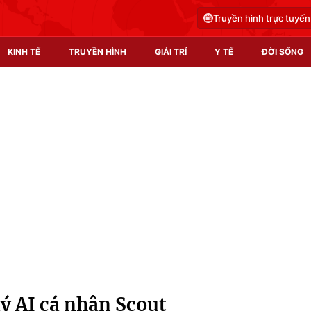
Truyền hình trực tuyến
KINH TẾ
TRUYỀN HÌNH
GIẢI TRÍ
Y TẾ
ĐỜI SỐNG
Pháp luật
Y tế
Truyền hình
Multimedia
Phim VTV
Video
Hậu trường
Shorts video
Nhân vật
Podcast
Khán giả
EMagazine
Giải sao mai
Photo
lý AI cá nhân Scout
Infographic