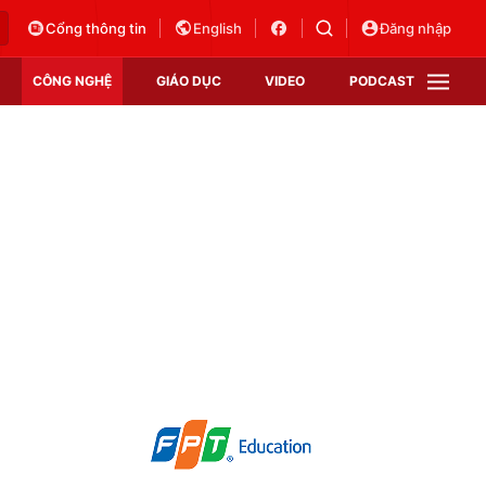
Cổng thông tin
English
Đăng nhập
CÔNG NGHỆ
GIÁO DỤC
VIDEO
PODCAST
VTV Money
VTV Thể thao
VTV Sức khoẻ
Bất động sản
Thị trường 24h
Tấm lòng Việt
Vươn mình bằng AI
VTV4
VTV8
VTV9
Lịch phát sóng
Giao lưu trực tuyến
Sự kiện