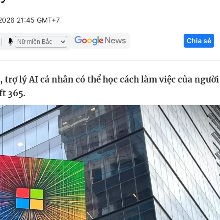
Góc ảnh
2026 21:45 GMT+7
Chia sẻ
Giáo dục
Công nghệ
Tuyển sinh
Hitech Công ng
 trợ lý AI cá nhân có thể học cách làm việc của người
Học trực tuyến
Sản phẩm
t 365.
g
Thị trường
Tư vấn