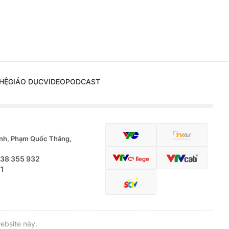
HỆ
GIÁO DỤC
VIDEO
PODCAST
nh, Phạm Quốc Thắng,
.38 355 932
71
ebsite này.