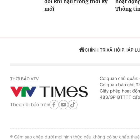
đổi khí hậu trong thời kỳ
hoạt độn
mới
Thông tin
CHÍNH TRỊ
XÃ HỘI
PHÁP L
Cơ quan chủ quản:
THỜI BÁO VTV
Cơ quan báo chí:
T
Giấy phép hoạt độn
483/GP-BTTTT cấp
Theo dõi báo trên
® Cấm sao chép dưới mọi hình thức nếu không có sự chấp thuận 