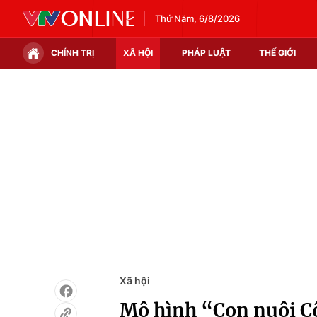
Thứ Năm, 6/8/2026
CHÍNH TRỊ
XÃ HỘI
PHÁP LUẬT
THẾ GIỚI
Chính trị
Xã hội
Thế giới
Kinh tế
Tin tức
Tài chính
Thế giới đó đây
Thị trường
Câu chuyện quốc tế
Góc doanh nghiệp
Dữ liệu và đời sống
Xã hội
Mô hình “Con nuôi C