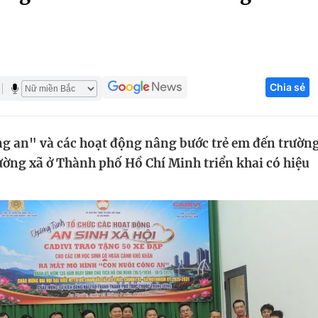
Góc ảnh
Giáo dục
Công nghệ
Chia sẻ
Tuyển sinh
Hitech Công ng
Học trực tuyến
Sản phẩm
g an" và các hoạt động nâng bước trẻ em đến trườn
g
Thị trường
ờng xã ở Thành phố Hồ Chí Minh triển khai có hiệu
Tư vấn