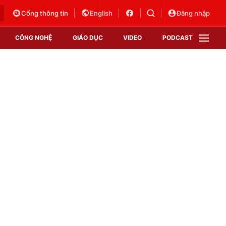
Cổng thông tin
English
Đăng nhập
CÔNG NGHỆ
GIÁO DỤC
VIDEO
PODCAST
VTV Money
VTV Thể thao
VTV Sức khoẻ
Bất động sản
Thị trường 24h
Tấm lòng Việt
Vươn mình bằng AI
VTV4
VTV8
VTV9
Lịch phát sóng
Giao lưu trực tuyến
Sự kiện