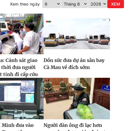
Xem theo ngày
XEM
: Cảnh sát giao
Dồn sức đưa dự án sân bay
 thời đưa người
Cà Mau về đích sớm
t tỉnh đi cấp cứu
í Minh đưa vào
Người đàn ông đi lạc hơn