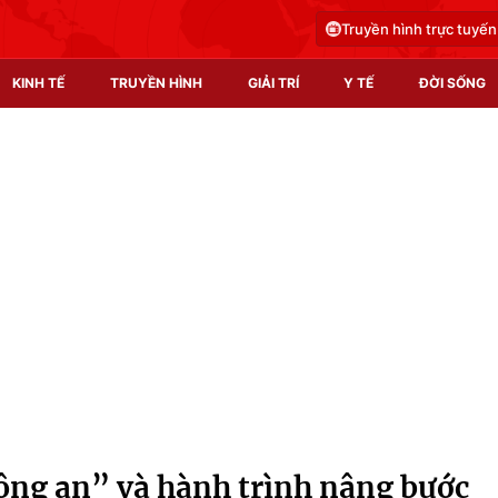
Truyền hình trực tuyến
KINH TẾ
TRUYỀN HÌNH
GIẢI TRÍ
Y TẾ
ĐỜI SỐNG
Pháp luật
Y tế
Truyền hình
Multimedia
Phim VTV
Video
Hậu trường
Shorts video
Nhân vật
Podcast
Khán giả
EMagazine
Giải sao mai
Photo
ông an” và hành trình nâng bước
Infographic