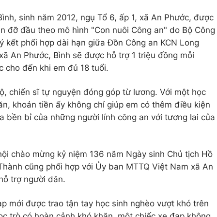
ình, sinh năm 2012, ngụ Tổ 6, ấp 1, xã An Phước, được
 đỡ đầu theo mô hình "Con nuôi Công an" do Bộ Công
ký kết phối hợp dài hạn giữa Đồn Công an KCN Long
 An Phước, Bình sẽ được hỗ trợ 1 triệu đồng mỗi
ục cho đến khi em đủ 18 tuổi.
ộ, chiến sĩ tự nguyện đóng góp từ lương. Với một học
ăn, khoản tiền ấy không chỉ giúp em có thêm điều kiện
ứa bền bỉ của những người lính công an với tương lai của
 hội chào mừng kỷ niệm 136 năm Ngày sinh Chủ tịch Hồ
Thành cũng phối hợp với Ủy ban MTTQ Việt Nam xã An
hỗ trợ người dân.
ạp mới được trao tận tay học sinh nghèo vượt khó trên
ọc trò có hoàn cảnh khó khăn, một chiếc xe đạp không