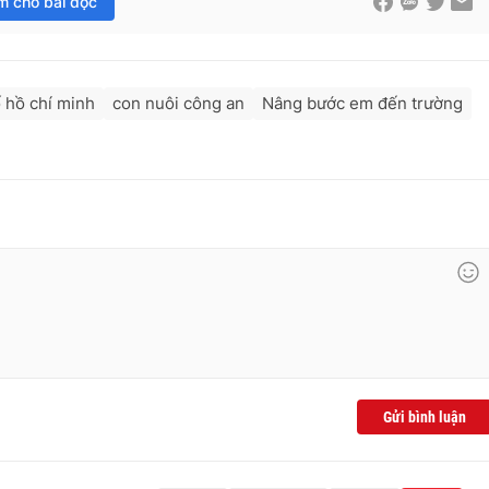
im cho bài đọc
 hồ chí minh
con nuôi công an
Nâng bước em đến trường
Gửi bình luận