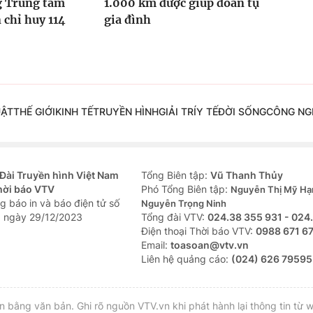
g Trung tâm
1.000 km được giúp đoàn tụ
 chỉ huy 114
gia đình
UẬT
THẾ GIỚI
KINH TẾ
TRUYỀN HÌNH
GIẢI TRÍ
Y TẾ
ĐỜI SỐNG
CÔNG NG
Đài Truyền hình Việt Nam
Tổng Biên tập:
Vũ Thanh Thủy
hời báo VTV
Phó Tổng Biên tập:
Nguyễn Thị Mỹ Hạ
g báo in và báo điện tử số
Nguyễn Trọng Ninh
 ngày 29/12/2023
Tổng đài VTV:
024.38 355 931 - 024
Ðiện thoại Thời báo VTV:
0988 671 6
Email:
toasoan@vtv.vn
Liên hệ quảng cáo:
(024) 626 79595
bằng văn bản. Ghi rõ nguồn VTV.vn khi phát hành lại thông tin từ w