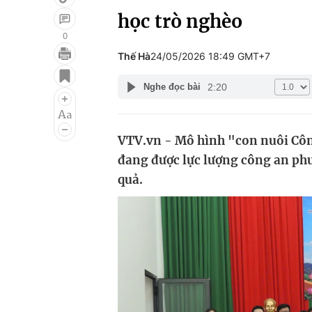
học trò nghèo
0
Thế Hà
24/05/2026 18:49 GMT+7
Giải trí
Đời sống
2:20
Nghe đọc bài
Điện ảnh
Du lịch
Âm nhạc
Làm đẹp
VTV.vn - Mô hình "con nuôi Côn
Sao
Chất lượng cuộc sốn
đang được lực lượng công an phư
quả.