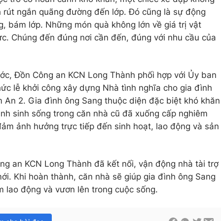
ách rút ngắn quãng đường đến lớp. Đó cũng là sự động
g, bám lớp. Những món quà không lớn về giá trị vật
ực. Chúng đến đúng nơi cần đến, đúng với nhu cầu của
hước, Đồn Công an KCN Long Thành phối hợp với Ủy ban
c lễ khởi công xây dựng Nhà tình nghĩa cho gia đình
An 2. Gia đình ông Sang thuộc diện đặc biệt khó khăn
ình sinh sống trong căn nhà cũ đã xuống cấp nghiêm
đảm ảnh hưởng trực tiếp đến sinh hoạt, lao động và sản
ng an KCN Long Thành đã kết nối, vận động nhà tài trợ
mới. Khi hoàn thành, căn nhà sẽ giúp gia đình ông Sang
m lao động và vươn lên trong cuộc sống.