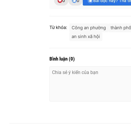
0
0
Bài đọc hay? Thả t
Từ khóa:
Công an phường
thành phố
an sinh xã hội
Bình luận
(
0
)