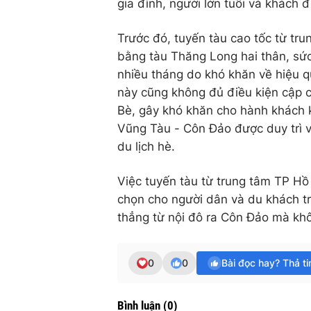
gia đình, người lớn tuổi và khách đ
Trước đó, tuyến tàu cao tốc từ tr
bằng tàu Thăng Long hai thân, sứ
nhiều tháng do khó khăn về hiệu q
này cũng không đủ điều kiện cập 
Bè, gây khó khăn cho hành khách kh
Vũng Tàu - Côn Đảo được duy trì và
du lịch hè.
Việc tuyến tàu từ trung tâm TP Hồ
chọn cho người dân và du khách t
thẳng từ nội đô ra Côn Đảo mà kh
0
0
Bài đọc hay? Thả t
Bình luận
(
0
)