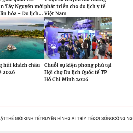
an Tây Nguyên mới
phát triển cho du lịch y tế
ăn hóa - Du lịch...
Việt Nam
g hút khách châu
Chuỗi sự kiện phong phú tại
è 2026
Hội chợ Du lịch Quốc tế TP
Hồ Chí Minh 2026
UẬT
THẾ GIỚI
KINH TẾ
TRUYỀN HÌNH
GIẢI TRÍ
Y TẾ
ĐỜI SỐNG
CÔNG NG