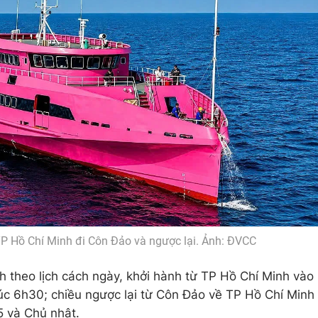
TP Hồ Chí Minh đi Côn Đảo và ngược lại. Ảnh: ĐVCC
h theo lịch cách ngày, khởi hành từ TP Hồ Chí Minh vào
lúc 6h30; chiều ngược lại từ Côn Đảo về TP Hồ Chí Minh
5 và Chủ nhật.