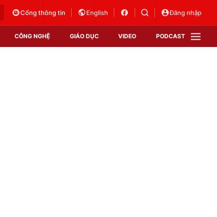
Cổng thông tin
English
Đăng nhập
CÔNG NGHỆ
GIÁO DỤC
VIDEO
PODCAST
VTV Money
VTV Thể thao
VTV Sức khoẻ
Bất động sản
Thị trường 24h
Tấm lòng Việt
Vươn mình bằng AI
VTV4
VTV8
VTV9
Lịch phát sóng
Giao lưu trực tuyến
Sự kiện