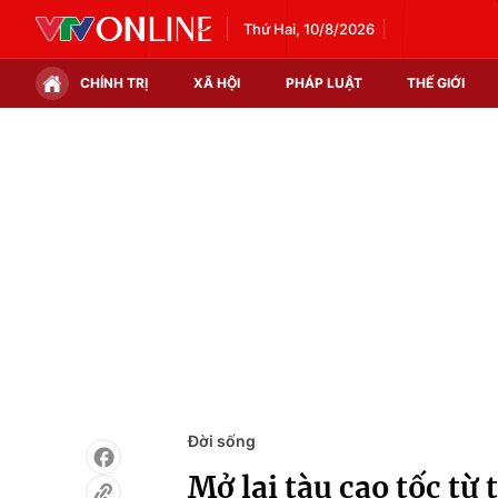
Thứ Hai, 10/8/2026
CHÍNH TRỊ
XÃ HỘI
PHÁP LUẬT
THẾ GIỚI
Chính trị
Xã hội
Thế giới
Kinh tế
Tin tức
Tài chính
Thế giới đó đây
Thị trường
Câu chuyện quốc tế
Góc doanh nghiệp
Dữ liệu và đời sống
Đời sống
Mở lại tàu cao tốc từ