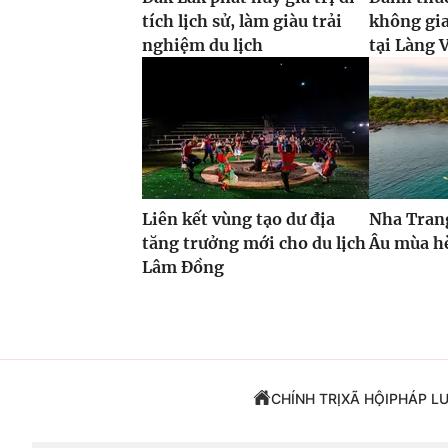
tích lịch sử, làm giàu trải
không gi
nghiệm du lịch
tại Làng V
Liên kết vùng tạo dư địa
Nha Tran
tăng trưởng mới cho du lịch
Âu mùa h
Lâm Đồng
CHÍNH TRỊ
XÃ HỘI
PHÁP L