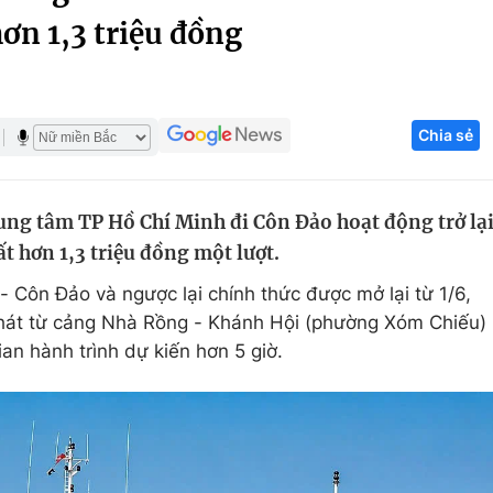
hơn 1,3 triệu đồng
Góc ảnh
Giáo dục
Công nghệ
Chia sẻ
Tuyển sinh
Hitech Công ng
Học trực tuyến
Sản phẩm
rung tâm TP Hồ Chí Minh đi Côn Đảo hoạt động trở lạ
g
Thị trường
ất hơn 1,3 triệu đồng một lượt.
Tư vấn
- Côn Đảo và ngược lại chính thức được mở lại từ 1/6,
hát từ cảng Nhà Rồng - Khánh Hội (phường Xóm Chiếu)
an hành trình dự kiến hơn 5 giờ.