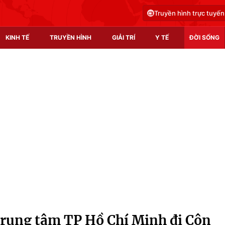
Truyền hình trực tuyến
KINH TẾ
TRUYỀN HÌNH
GIẢI TRÍ
Y TẾ
ĐỜI SỐNG
Pháp luật
Y tế
Truyền hình
Multimedia
Phim VTV
Video
Hậu trường
Shorts video
Nhân vật
Podcast
Khán giả
EMagazine
Giải sao mai
Photo
 trung tâm TP Hồ Chí Minh đi Côn
Infographic