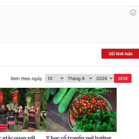
Gửi bình luận
Xem theo ngày
XEM
 giác quan với
Y học cổ truyền mở hướng