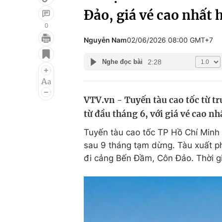
Đảo, giá vé cao nhất 
0
Nguyễn Nam
02/06/2026 08:00 GMT+7
Giải trí
Đời sống
2:28
Nghe đọc bài
Điện ảnh
Du lịch
Âm nhạc
Làm đẹp
VTV.vn - Tuyến tàu cao tốc từ t
Sao
Chất lượng cuộc sốn
từ đầu tháng 6, với giá vé cao nh
Tuyến tàu cao tốc TP Hồ Chí Minh 
sau 9 tháng tạm dừng. Tàu xuất p
đi cảng Bến Đầm, Côn Đảo. Thời gi