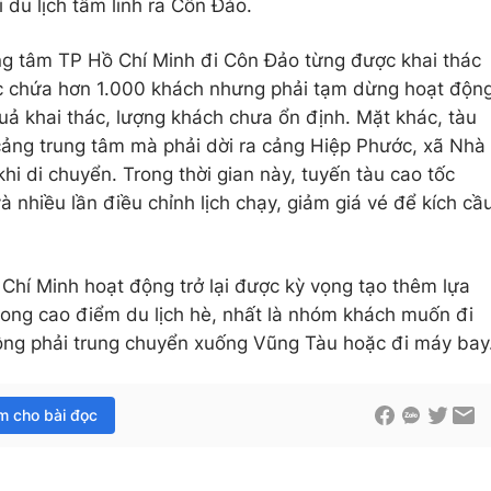
i du lịch tâm linh ra Côn Đảo.
ung tâm TP Hồ Chí Minh đi Côn Đảo từng được khai thác
c chứa hơn 1.000 khách nhưng phải tạm dừng hoạt độn
uả khai thác, lượng khách chưa ổn định. Mặt khác, tàu
cảng trung tâm mà phải dời ra cảng Hiệp Phước, xã Nhà
i di chuyển. Trong thời gian này, tuyến tàu cao tốc
 nhiều lần điều chỉnh lịch chạy, giảm giá vé để kích cầ
 Chí Minh hoạt động trở lại được kỳ vọng tạo thêm lựa
rong cao điểm du lịch hè, nhất là nhóm khách muốn đi
ông phải trung chuyển xuống Vũng Tàu hoặc đi máy bay
im cho bài đọc