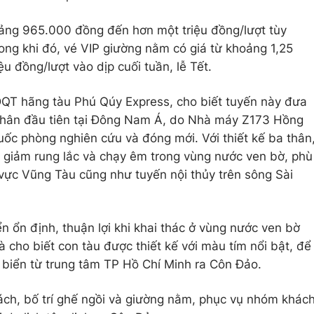
ảng 965.000 đồng đến hơn một triệu đồng/lượt tùy
ong khi đó, vé VIP giường nằm có giá từ khoảng 1,25
ệu đồng/lượt vào dịp cuối tuần, lễ Tết.
QT hãng tàu Phú Qúy Express, cho biết tuyến này đưa
thân đầu tiên tại Đông Nam Á, do Nhà máy Z173 Hồng
ốc phòng nghiên cứu và đóng mới. Với thiết kế ba thân
 giảm rung lắc và chạy êm trong vùng nước ven bờ, phù
 vực Vũng Tàu cũng như tuyến nội thủy trên sông Sài
ển ổn định, thuận lợi khi khai thác ở vùng nước ven bờ
à cho biết con tàu được thiết kế với màu tím nổi bật, để
h biển từ trung tâm TP Hồ Chí Minh ra Côn Đảo.
ch, bố trí ghế ngồi và giường nằm, phục vụ nhóm khác