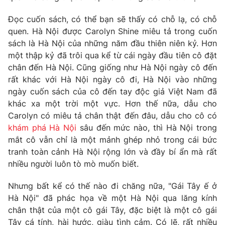
Phim VTV
Giải trí
Đọc cuốn sách, có thể bạn sẽ thấy có chỗ lạ, có chỗ
Hậu trường
quen. Hà Nội được Carolyn Shine miêu tả trong cuốn
Điện ảnh
Đời sống
Nhân vật
sách là Hà Nội của những năm đầu thiên niên kỷ. Hơn
Âm nhạc
một thập kỷ đã trôi qua kể từ cái ngày đầu tiên cô đặt
Du lịch
Khán giả
chân đến Hà Nội. Cũng giống như Hà Nội ngày cô đến
Giáo dục
Sao
rất khác với Hà Nội ngày cô đi, Hà Nội vào những
Làm đẹp
Giải sao mai
Tuyển sinh
ngày cuốn sách của cô đến tay độc giả Việt Nam đã
Công nghệ
Chất lượng cuộc sống
khác xa một trời một vực. Hơn thế nữa, dẫu cho
Học trực tuyến
Carolyn có miêu tả chân thật đến đâu, dẫu cho cô có
Hitech Công nghệ tương lai
Giao lưu trực tuyến
khám phá Hà Nội
sâu đến mức nào, thì Hà Nội trong
Sản phẩm
mắt cô vẫn chỉ là một mảnh ghép nhỏ trong cái bức
tranh toàn cảnh Hà Nội rộng lớn và đầy bí ẩn mà rất
Lịch phát sóng
Thị trường
nhiều người luôn tò mò muốn biết.
Tư vấn
Nhưng bất kể có thế nào đi chăng nữa, "Gái Tây ế ở
Chuyên mục khác
Hà Nội" đã phác họa về một Hà Nội qua lăng kính
chân thật của một cô gái Tây, đặc biệt là một cô gái
Emagazine
Podcast
Tây cá tính, hài hước, giàu tình cảm. Có lẽ, rất nhiều