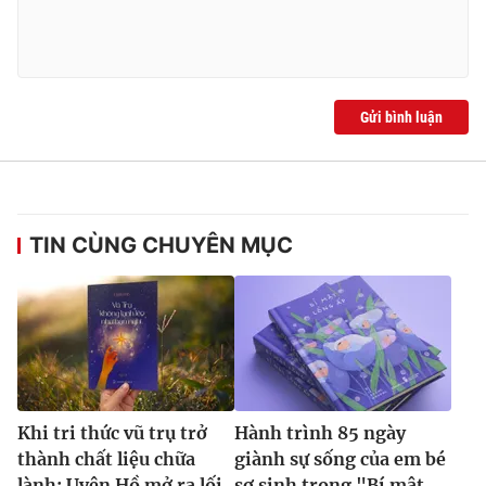
Gửi bình luận
TIN CÙNG CHUYÊN MỤC
Khi tri thức vũ trụ trở
Hành trình 85 ngày
thành chất liệu chữa
giành sự sống của em bé
lành: Uyên Hồ mở ra lối
sơ sinh trong "Bí mật