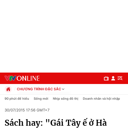
CHƯƠNG TRÌNH ĐẶC SẮC
Chính trị
90 phút để hiểu
Sống mới
Nhịp sống đô thị
Doanh nhân và hội nhập
C
Xã hội
30/07/2015 17:56 GMT+7
Pháp luật
Chuyên mục
Kinh tế
Sách hay: "Gái Tây ế ở Hà
Thể thao