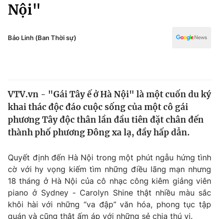
Chính trị
Nội"
Truyền hình
Văn hóa - Giải trí
Xã hội
Y tế
Bảo Linh (Ban Thời sự)
Đời sống
Pháp luật
Công nghệ
Giáo dục
Y tế
VTV.vn - "Gái Tây ế ở Hà Nội" là một cuốn du ký
khai thác độc đáo cuộc sống của một cô gái
Thế giới
phương Tây độc thân lần đầu tiên đặt chân đến
thành phố phương Đông xa lạ, đầy hấp dẫn.
Tin tức
Kinh tế
Thế giới đó đây
Quyết định đến Hà Nội trong một phút ngẫu hứng tình
Tài chính
cờ với hy vọng kiếm tìm những điều lãng mạn nhưng
Dữ liệu và đời sống
Câu chuyện quốc tế
18 tháng ở Hà Nội của cô nhạc công kiêm giảng viên
Thị trường
piano ở Sydney - Carolyn Shine thật nhiều màu sắc
Truyền hình
Góc doanh nghiệp
khôi hài với những “va đập” văn hóa, phong tục tập
quán và cũng thật ấm áp với những sẻ chia thú vị.