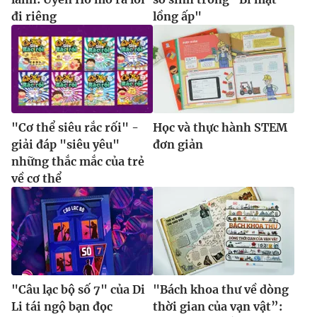
đi riêng
lồng ấp"
"Cơ thể siêu rắc rối" -
Học và thực hành STEM
giải đáp "siêu yêu"
đơn giản
những thắc mắc của trẻ
về cơ thể
"Câu lạc bộ số 7" của Di
"Bách khoa thư về dòng
Li tái ngộ bạn đọc
thời gian của vạn vật”: