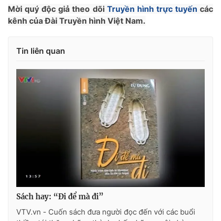
Mời quý độc giả theo dõi
Truyền hình trực tuyến
các
kênh của Đài Truyền hình Việt Nam.
THỜI BÁO VTV
Tin liên quan
Theo dõi báo trên
Cơ quan chủ quản:
Đài Truyền hình Việt Nam
Cơ quan báo chí:
Thời báo VTV
Giấy phép hoạt động báo in và báo điện tử số 483/GP-BTTTT
cấp ngày 29/12/2023
Tổng Biên tập:
Vũ Thanh Thủy
Phó Tổng Biên tập:
Nguyễn Thị Mỹ Hạnh, Phạm Quốc Thắng,
Sách hay: “Đi để mà đi”
Nguyễn Trọng Ninh
VTV.vn - Cuốn sách đưa người đọc đến với các buổi
Tổng đài VTV:
024.38 355 931 - 024.38 355 932