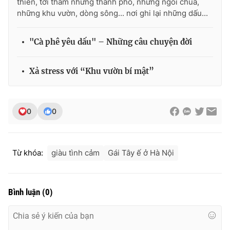
thiền, tới thăm những thành phố, những ngôi chùa,
Ðiện thoại Thời báo VTV:
024.66 897 897
những khu vườn, dòng sông... nơi ghi lại những dấu...
Email:
toasoan@vtv.vn
Liên hệ quảng cáo:
024-7300.7108
"Cà phê yêu dấu" – Những câu chuyện đời
Xả stress với “Khu vườn bí mật”
0
0
Từ khóa:
giàu tình cảm
Gái Tây ế ở Hà Nội
® Cấm sao chép dưới mọi hình thức nếu không có sự chấp
thuận bằng văn bản. Ghi rõ nguồn VTV.vn khi phát hành lại
Bình luận
(
0
)
thông tin từ website này.