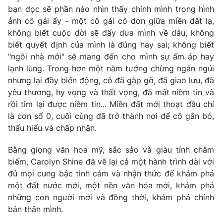
bạn đọc sẽ phần nào nhìn thấy chính mình trong hình
Photo
Infographic
ảnh cô gái ấy - một cô gái cô đơn giữa miền đất lạ,
không biết cuộc đời sẽ đẩy đưa mình về đâu, không
Video
biết quyết định của mình là đúng hay sai; không biết
Shorts video
"ngôi nhà mới" sẽ mang đến cho mình sự ấm áp hay
lạnh lùng. Trong hơn một năm tưởng chừng ngắn ngủi
VTV Money
VTV Thể thao
nhưng lại đầy biến động, cô đã gặp gỡ, đã giao lưu, đã
yêu thương, hy vọng và thất vọng, đã mất niềm tin và
VTV Sức khoẻ
Bất động sản
rồi tìm lại được niềm tin... Miền đất mới thoạt đầu chỉ
là con số 0, cuối cùng đã trở thành nơi để cô gắn bó,
thấu hiểu và chấp nhận.
Thị trường 24h
Tấm lòng Việt
Bằng giọng văn hoa mỹ, sắc sảo và giàu tính châm
VTV4
Vươn mình bằng AI
biếm, Carolyn Shine đã vẽ lại cả một hành trình dài với
đủ mọi cung bậc tình cảm và nhận thức để khám phá
một đất nước mới, một nền văn hóa mới, khám phá
VTV9
VTV8
những con người mới và đồng thời, khám phá chính
bản thân mình.
Liên hệ tòa soạn
English