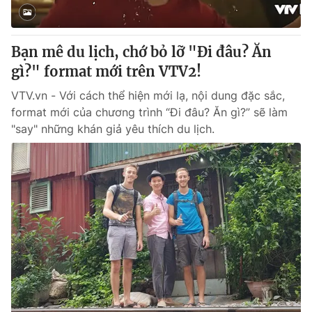
Bạn mê du lịch, chớ bỏ lỡ "Đi đâu? Ăn
gì?" format mới trên VTV2!
VTV.vn - Với cách thể hiện mới lạ, nội dung đặc sắc,
format mới của chương trình “Đi đâu? Ăn gì?” sẽ làm
"say" những khán giả yêu thích du lịch.