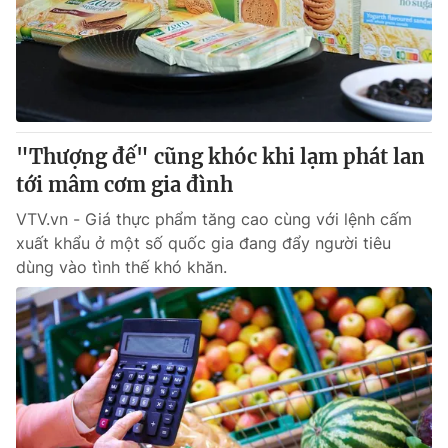
Tin tức
Kinh tế
Thế giới đó đây
Tài chính
Dữ liệu và đời sống
Câu chuyện quốc tế
Thị trường
"Thượng đế" cũng khóc khi lạm phát lan
Truyền hình
Góc doanh nghiệp
tới mâm cơm gia đình
Phim VTV
Giải trí
VTV.vn - Giá thực phẩm tăng cao cùng với lệnh cấm
Hậu trường
xuất khẩu ở một số quốc gia đang đẩy người tiêu
Điện ảnh
dùng vào tình thế khó khăn.
Đời sống
Nhân vật
Âm nhạc
Du lịch
Khán giả
Giáo dục
Sao
Làm đẹp
Giải sao mai
Tuyển sinh
Công nghệ
Chất lượng cuộc sống
Học trực tuyến
Hitech Công nghệ tương lai