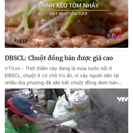
ĐBSCL: Chuột đồng bán được giá cao
VTV.vn - Thời điểm này đang là mùa nước nổi ở
ĐBSCL, chuột ít có chỗ trú ẩn, vì vậy người dân tại
nhiều địa phương đã săn bắt chuột đồng đem bán...