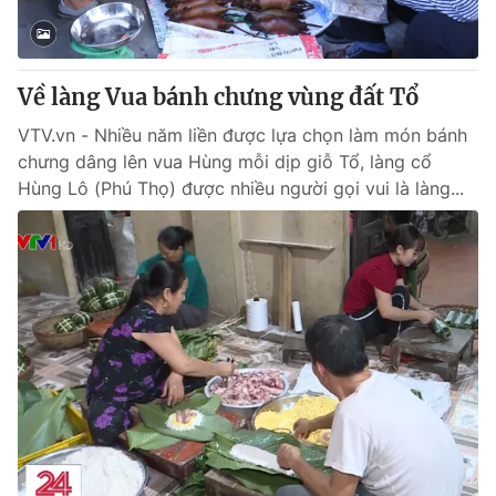
Giấy phép hoạt động báo in và báo điện tử số 483/GP-BTTTT
cấp ngày 29/12/2023
Tổng Biên tập:
Vũ Thanh Thủy
Về làng Vua bánh chưng vùng đất Tổ
Phó Tổng Biên tập:
Nguyễn Thị Mỹ Hạnh, Phạm Quốc Thắng,
Nguyễn Trọng Ninh
VTV.vn - Nhiều năm liền được lựa chọn làm món bánh
Tổng đài VTV:
024.38 355 931 - 024.38 355 932
chưng dâng lên vua Hùng mỗi dịp giỗ Tổ, làng cổ
Ðiện thoại Thời báo VTV:
024.66 897 897
Hùng Lô (Phú Thọ) được nhiều người gọi vui là làng...
Email:
toasoan@vtv.vn
Liên hệ quảng cáo:
024-7300.7108