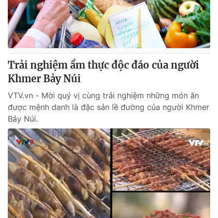
Giao lưu trực tuyến
Sản phẩm
Lịch phát sóng
Thị trường
Tư vấn
Trải nghiệm ẩm thực độc đáo của người
Chuyên mục khác
Khmer Bảy Núi
Emagazine
Podcast
VTV.vn - Mời quý vị cùng trải nghiệm những món ăn
được mệnh danh là đặc sản lề đường của người Khmer
Photo
Infographic
Bảy Núi.
Video
Shorts video
VTV Money
VTV Thể thao
VTV Sức khoẻ
Bất động sản