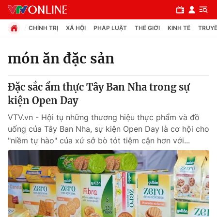
CHÍNH TRỊ
XÃ HỘI
PHÁP LUẬT
THẾ GIỚI
KINH TẾ
TRUYỀ
món ăn đặc sản
Chuyên mục
Đặc sắc ẩm thực Tây Ban Nha trong sự
Chính trị
kiện Open Day
VTV.vn - Hội tụ những thương hiệu thực phẩm và đồ
Xã hội
uống của Tây Ban Nha, sự kiện Open Day là cơ hội cho
"niềm tự hào" của xứ sở bò tót tiệm cận hơn với...
Pháp luật
Y tế
Thế giới