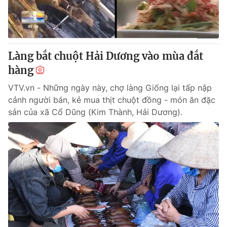
Thị trường 24h
Tấm lòng Việt
VTV4
Vươn mình bằng AI
Làng bắt chuột Hải Dương vào mùa đắt
VTV9
VTV8
hàng
VTV.vn - Những ngày này, chợ làng Giống lại tấp nập
Liên hệ tòa soạn
English
cảnh người bán, kẻ mua thịt chuột đồng - món ăn đặc
sản của xã Cổ Dũng (Kim Thành, Hải Dương).
THỜI BÁO VTV
Theo dõi báo trên
Cơ quan chủ quản:
Đài Truyền hình Việt Nam
Cơ quan báo chí:
Thời báo VTV