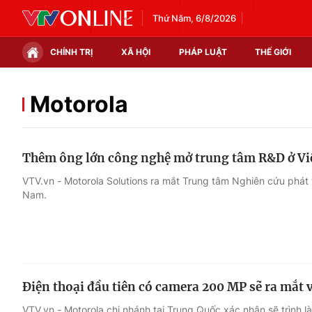
Thứ Năm, 6/8/2026
CHÍNH TRỊ
XÃ HỘI
PHÁP LUẬT
THẾ GIỚI
Chính trị
Xã hội
Motorola
Thế giới
Kinh tế
Thêm ông lớn công nghệ mở trung tâm R&D ở V
Tin tức
Tài chính
VTV.vn - Motorola Solutions ra mắt Trung tâm Nghiên cứu phát 
Nam.
Thế giới đó đây
Thị trường
Câu chuyện quốc tế
Góc doanh nghiệp
Dữ liệu và đời sống
Điện thoại đầu tiên có camera 200 MP sẽ ra mắt 
VTV.vn - Motorola chi nhánh tại Trung Quốc xác nhận sẽ trình 