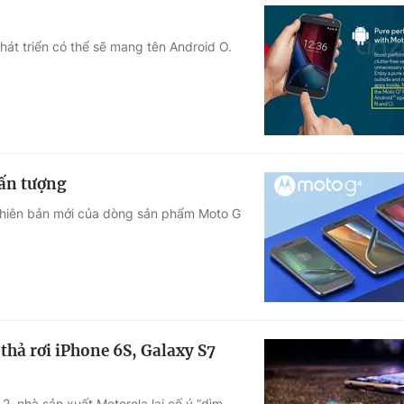
hát triển có thể sẽ mang tên Android O.
 ấn tượng
 phiên bản mới của dòng sản phẩm Moto G
thả rơi iPhone 6S, Galaxy S7
, nhà sản xuất Motorola lại cố ý “dìm