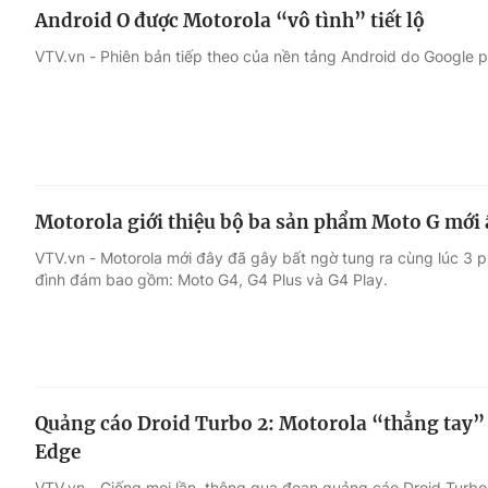
Android O được Motorola “vô tình” tiết lộ
VTV.vn - Phiên bản tiếp theo của nền tảng Android do Google p
Motorola giới thiệu bộ ba sản phẩm Moto G mới
VTV.vn - Motorola mới đây đã gây bất ngờ tung ra cùng lúc 3
đình đám bao gồm: Moto G4, G4 Plus và G4 Play.
Quảng cáo Droid Turbo 2: Motorola “thẳng tay” 
Edge
VTV.vn - Giống mọi lần, thông qua đoạn quảng cáo Droid Turbo 2