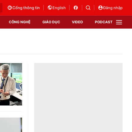
Cổng thông tin
English
Đăng nhập
CÔNG NGHỆ
GIÁO DỤC
VIDEO
PODCAST
VTV Money
VTV Thể thao
VTV Sức khoẻ
Bất động sản
Thị trường 24h
Tấm lòng Việt
Vươn mình bằng AI
VTV4
VTV8
VTV9
Lịch phát sóng
Giao lưu trực tuyến
Sự kiện