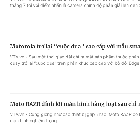
tháng 7 tới với điểm nhấn là camera chính độ phân giải lên đến
Giải trí
Đời sống
Điện ảnh
Du lịch
Motorola trở lại “cuộc đua” cao cấp với mẫu s
Âm nhạc
Làm đẹp
VTV.vn - Sau một thời gian dài chỉ ra mắt sản phẩm thuộc phân 
quay trở lại “cuộc đua” trên phân khúc cao cấp với bộ đôi Edg
Sao
Chất lượng cuộc sốn
Moto RAZR dính lỗi màn hình hàng loạt sau chỉ 
VTV.vn - Cũng giống như các thiết bị gập khác, Moto RAZR có 
màn hình nghiêm trọng.