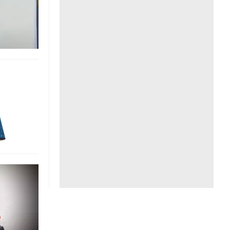
Liên hệ toà soạn
hệ tương lai