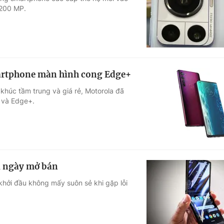
 200 MP.
Góc ảnh
Giáo dục
Công nghệ
Tuyển sinh
Hitech Công ng
martphone màn hình cong Edge+
Học trực tuyến
Sản phẩm
khúc tầm trung và giá rẻ, Motorola đã
e và Edge+.
g
Thị trường
Tư vấn
1 ngày mở bán
khởi đầu không mấy suôn sẻ khi gặp lỗi