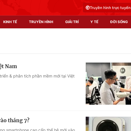
Truyền hình trực tuyến
KINH TẾ
TRUYỀN HÌNH
GIẢI TRÍ
Y TẾ
ĐỜI SỐNG
Pháp luật
Y tế
Truyền hình
Multimedia
iệt Nam
Phim VTV
Video
triển & phân tích phần mềm mới tại Việt
Hậu trường
Shorts video
Nhân vật
Podcast
Khán giả
EMagazine
Giải sao mai
Photo
vào tháng 7?
Infographic
làng smartphone cao cấp thế hệ mới vào