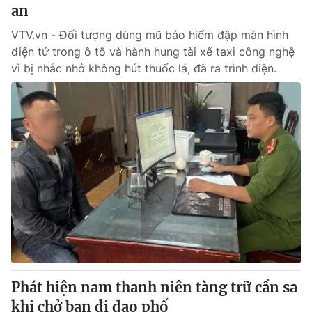
an
VTV.vn - Đối tượng dùng mũ bảo hiểm đập màn hình
điện tử trong ô tô và hành hung tài xế taxi công nghệ
vì bị nhắc nhở không hút thuốc lá, đã ra trình diện.
Phát hiện nam thanh niên tàng trữ cần sa
khi chở bạn đi dạo phố