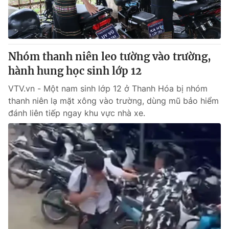
Thị trường 24h
Tấm lòng Việt
VTV4
Vươn mình bằng AI
Nhóm thanh niên leo tường vào trường,
VTV9
VTV8
hành hung học sinh lớp 12
VTV.vn - Một nam sinh lớp 12 ở Thanh Hóa bị nhóm
Liên hệ tòa soạn
English
thanh niên lạ mặt xông vào trường, dùng mũ bảo hiểm
đánh liên tiếp ngay khu vực nhà xe.
THỜI BÁO VTV
Theo dõi báo trên
Cơ quan chủ quản:
Đài Truyền hình Việt Nam
Cơ quan báo chí:
Thời báo VTV