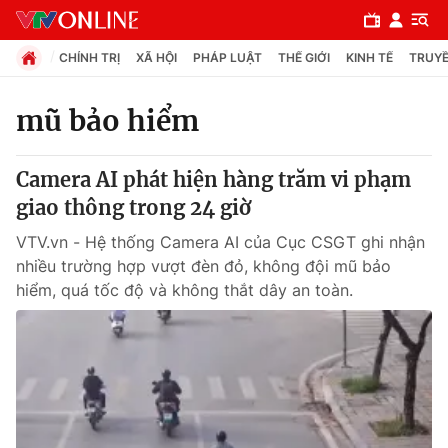
CHÍNH TRỊ
XÃ HỘI
PHÁP LUẬT
THẾ GIỚI
KINH TẾ
TRUYỀ
mũ bảo hiểm
Chuyên mục
Camera AI phát hiện hàng trăm vi phạm
Chính trị
giao thông trong 24 giờ
VTV.vn - Hệ thống Camera AI của Cục CSGT ghi nhận
Xã hội
nhiều trường hợp vượt đèn đỏ, không đội mũ bảo
hiểm, quá tốc độ và không thắt dây an toàn.
Pháp luật
Y tế
Thế giới