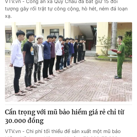
VTV.vn - Công an xã Quỳ Châu đã bắt giữ 15 đối
tượng gây rối trật tự công cộng, hò hét, ném đá loạn
xạ.
Cẩn trọng với mũ bảo hiểm giá rẻ chỉ từ
30.000 đồng
VTV.vn - Chi phí tối thiểu để sản xuất một mũ bảo