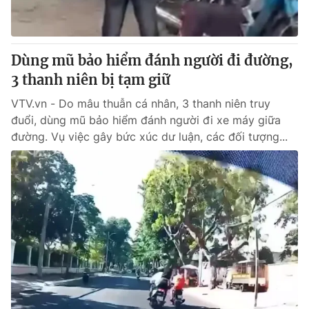
Giấy phép hoạt động báo in và báo điện tử số 483/GP-BTTTT
cấp ngày 29/12/2023
Tổng Biên tập:
Vũ Thanh Thủy
Dùng mũ bảo hiểm đánh người đi đường,
Phó Tổng Biên tập:
Nguyễn Thị Mỹ Hạnh, Phạm Quốc Thắng,
3 thanh niên bị tạm giữ
Nguyễn Trọng Ninh
Tổng đài VTV:
024.38 355 931 - 024.38 355 932
VTV.vn - Do mâu thuẫn cá nhân, 3 thanh niên truy
Ðiện thoại Thời báo VTV:
024.66 897 897
đuổi, dùng mũ bảo hiểm đánh người đi xe máy giữa
Email:
toasoan@vtv.vn
đường. Vụ việc gây bức xúc dư luận, các đối tượng...
Liên hệ quảng cáo:
024-7300.7108