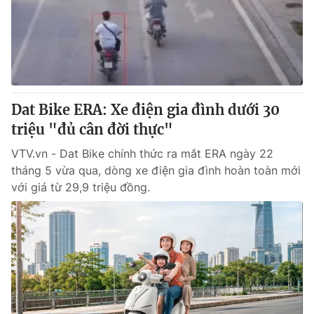
Tin tức
Kinh tế
Thế giới đó đây
Tài chính
Dữ liệu và đời sống
Câu chuyện quốc tế
Thị trường
Dat Bike ERA: Xe điện gia đình dưới 30
Truyền hình
Góc doanh nghiệp
triệu "đủ cân đời thực"
Phim VTV
Giải trí
VTV.vn - Dat Bike chính thức ra mắt ERA ngày 22
Hậu trường
tháng 5 vừa qua, dòng xe điện gia đình hoàn toàn mới
Điện ảnh
với giá từ 29,9 triệu đồng.
Đời sống
Nhân vật
Âm nhạc
Du lịch
Khán giả
Giáo dục
Sao
Làm đẹp
Giải sao mai
Tuyển sinh
Công nghệ
Chất lượng cuộc sống
Học trực tuyến
Hitech Công nghệ tương lai