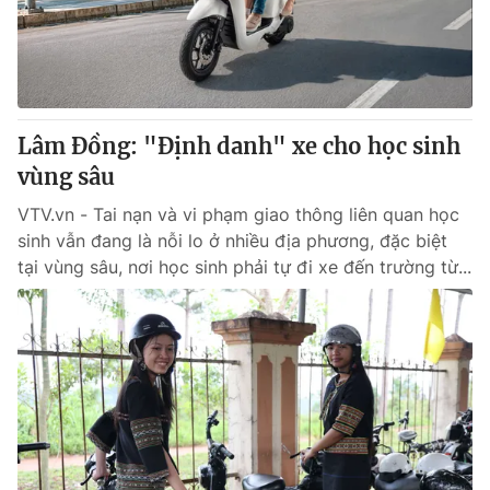
Giao lưu trực tuyến
Sản phẩm
Lịch phát sóng
Thị trường
Tư vấn
Lâm Đồng: "Định danh" xe cho học sinh
Chuyên mục khác
vùng sâu
Emagazine
Podcast
VTV.vn - Tai nạn và vi phạm giao thông liên quan học
sinh vẫn đang là nỗi lo ở nhiều địa phương, đặc biệt
Photo
Infographic
tại vùng sâu, nơi học sinh phải tự đi xe đến trường từ...
Video
Shorts video
VTV Money
VTV Thể thao
VTV Sức khoẻ
Bất động sản