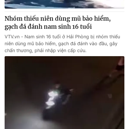
® Cấm sao chép dưới mọi hình thức nếu không có sự chấp
Nhóm thiếu niên dùng mũ bảo hiểm,
thuận bằng văn bản. Ghi rõ nguồn VTV.vn khi phát hành lại
gạch đá đánh nam sinh 16 tuổi
thông tin từ website này.
VTV.vn - Nam sinh 16 tuổi ở Hải Phòng bị nhóm thiếu
niên dùng mũ bảo hiểm, gạch đá đánh vào đầu, gây
chấn thương, phải nhập viện cấp cứu.