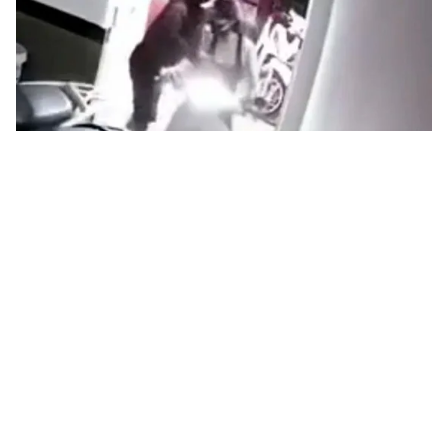
Tin mới
Video
Live
Emagazine
Trang chủ
Nhiều học sinh, thanh thiếu niên không
đội mũ bảo hiểm, điều khiển xe trên 50
phân khối
VTV.vn - Sự buông lỏng giám sát từ phía gia đình
chính là lý do dẫn tới tình trạng vi phạm giao thông ở
lứa tuổi học sinh, thanh thiếu niên.