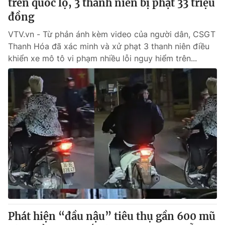
trên quốc lộ, 3 thanh niên bị phạt 33 triệu
đồng
VTV.vn - Từ phản ánh kèm video của người dân, CSGT
Thanh Hóa đã xác minh và xử phạt 3 thanh niên điều
khiển xe mô tô vi phạm nhiều lỗi nguy hiểm trên...
Phát hiện “đầu nậu” tiêu thụ gần 600 mũ