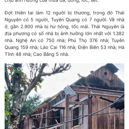
chịu ảnh hưởng của mưa đá, dông, lốc, sét.
Phim VTV
Giải trí
Đợt thiên tai làm 12 người bị thương, trong đó Thái
Hậu trường
Điện ảnh
Nguyên có 5 người, Tuyên Quang có 7 người. Về nhà
Đời sống
Nhân vật
ở, gần 2.900 nhà bị hư hỏng, tốc mái. Thái Nguyên là
Âm nhạc
địa phương có số nhà bị ảnh hưởng lớn nhất với 1.382
Du lịch
Khán giả
Giáo dục
nhà. Nghệ An có 750 nhà; Phú Thọ 376 nhà; Tuyên
Sao
Làm đẹp
Quang 159 nhà; Lào Cai 116 nhà; Điện Biên 53 nhà; Hà
Giải sao mai
Tuyển sinh
Tĩnh 48 nhà; Cao Bằng 5 nhà.
Công nghệ
Chất lượng cuộc sống
Học trực tuyến
Hitech Công nghệ tương lai
Giao lưu trực tuyến
Sản phẩm
Lịch phát sóng
Thị trường
Tư vấn
Chuyên mục khác
Emagazine
Podcast