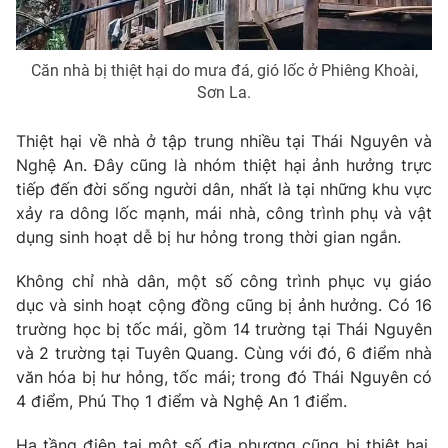
Photo
Infographic
Căn nhà bị thiệt hại do mưa đá, gió lốc ở Phiêng Khoài,
Video
Shorts video
Sơn La.
Thiệt hại về nhà ở tập trung nhiều tại Thái Nguyên và
VTV Money
VTV Thể thao
Nghệ An. Đây cũng là nhóm thiệt hại ảnh hưởng trực
tiếp đến đời sống người dân, nhất là tại những khu vực
VTV Sức khoẻ
Bất động sản
xảy ra dông lốc mạnh, mái nhà, công trình phụ và vật
dụng sinh hoạt dễ bị hư hỏng trong thời gian ngắn.
Thị trường 24h
Tấm lòng Việt
Không chỉ nhà dân, một số công trình phục vụ giáo
dục và sinh hoạt cộng đồng cũng bị ảnh hưởng. Có 16
VTV4
Vươn mình bằng AI
trường học bị tốc mái, gồm 14 trường tại Thái Nguyên
và 2 trường tại Tuyên Quang. Cùng với đó, 6 điểm nhà
văn hóa bị hư hỏng, tốc mái; trong đó Thái Nguyên có
VTV9
VTV8
4 điểm, Phú Thọ 1 điểm và Nghệ An 1 điểm.
Liên hệ tòa soạn
English
Hạ tầng điện tại một số địa phương cũng bị thiệt hại.