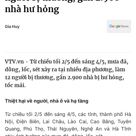
Chính trị
nhà hư hỏng
Truyền hình
Văn hóa - Giải trí
Xã hội
Y tế
Gia Huy
Đời sống
Pháp luật
Công nghệ
Giáo dục
Y tế
VTV.vn - Từ chiều tối 2/5 đến sáng 4/5, mưa đá,
dông, lốc, sét xảy ra tại nhiều địa phương, làm
Thế giới
12 người bị thương, gần 2.900 nhà bị hư hỏng,
Tin tức
tốc mái.
Kinh tế
Thế giới đó đây
Thiệt hại về người, nhà ở và hạ tầng
Tài chính
Dữ liệu và đời sống
Câu chuyện quốc tế
Từ chiều tối 2/5 đến sáng 4/5, các tỉnh, thành phố Hà
Thị trường
Nội, Điện Biên, Lai Châu, Lào Cai, Cao Bằng, Tuyên
Truyền hình
Góc doanh nghiệp
Quang, Phú Thọ, Thái Nguyên, Nghệ An và Hà Tĩnh