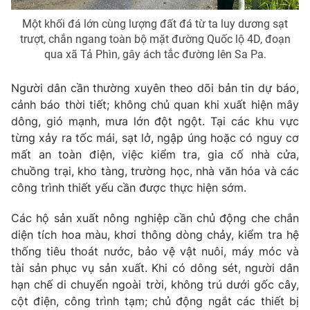
Một khối đá lớn cùng lượng đất đá từ ta luy dương sạt
trượt, chắn ngang toàn bộ mặt đường Quốc lộ 4D, đoạn
qua xã Tả Phìn, gây ách tắc đường lên Sa Pa.
Người dân cần thường xuyên theo dõi bản tin dự báo,
cảnh báo thời tiết; không chủ quan khi xuất hiện mây
dông, gió mạnh, mưa lớn đột ngột. Tại các khu vực
từng xảy ra tốc mái, sạt lở, ngập úng hoặc có nguy cơ
mất an toàn điện, việc kiểm tra, gia cố nhà cửa,
chuồng trại, kho tàng, trường học, nhà văn hóa và các
công trình thiết yếu cần được thực hiện sớm.
Các hộ sản xuất nông nghiệp cần chủ động che chắn
diện tích hoa màu, khơi thông dòng chảy, kiểm tra hệ
thống tiêu thoát nước, bảo vệ vật nuôi, máy móc và
tài sản phục vụ sản xuất. Khi có dông sét, người dân
hạn chế di chuyển ngoài trời, không trú dưới gốc cây,
cột điện, công trình tạm; chủ động ngắt các thiết bị