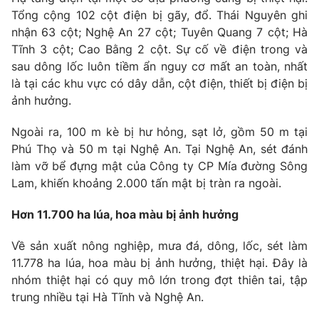
Tổng cộng 102 cột điện bị gãy, đổ. Thái Nguyên ghi
nhận 63 cột; Nghệ An 27 cột; Tuyên Quang 7 cột; Hà
Tĩnh 3 cột; Cao Bằng 2 cột. Sự cố về điện trong và
sau dông lốc luôn tiềm ẩn nguy cơ mất an toàn, nhất
THỜI BÁO VTV
là tại các khu vực có dây dẫn, cột điện, thiết bị điện bị
ảnh hưởng.
Theo dõi báo trên
Ngoài ra, 100 m kè bị hư hỏng, sạt lở, gồm 50 m tại
Phú Thọ và 50 m tại Nghệ An. Tại Nghệ An, sét đánh
Cơ quan chủ quản:
Đài Truyền hình Việt Nam
làm vỡ bể đựng mật của Công ty CP Mía đường Sông
Cơ quan báo chí:
Thời báo VTV
Lam, khiến khoảng 2.000 tấn mật bị tràn ra ngoài.
Giấy phép hoạt động báo in và báo điện tử số 483/GP-BTTTT
cấp ngày 29/12/2023
Hơn 11.700 ha lúa, hoa màu bị ảnh hưởng
Tổng Biên tập:
Vũ Thanh Thủy
Về sản xuất nông nghiệp, mưa đá, dông, lốc, sét làm
Phó Tổng Biên tập:
Nguyễn Thị Mỹ Hạnh, Phạm Quốc Thắng,
Nguyễn Trọng Ninh
11.778 ha lúa, hoa màu bị ảnh hưởng, thiệt hại. Đây là
nhóm thiệt hại có quy mô lớn trong đợt thiên tai, tập
Tổng đài VTV:
024.38 355 931 - 024.38 355 932
trung nhiều tại Hà Tĩnh và Nghệ An.
Ðiện thoại Thời báo VTV:
024.66 897 897