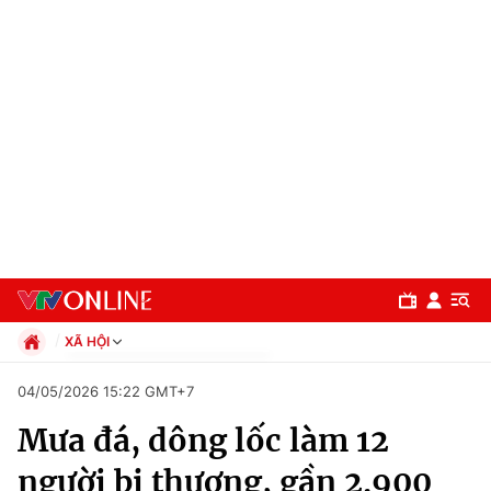
XÃ HỘI
Chính trị
04/05/2026 15:22 GMT+7
Xã hội
Mưa đá, dông lốc làm 12
Pháp luật
Chuyên mục
Kinh tế
người bị thương, gần 2.900
Thể thao