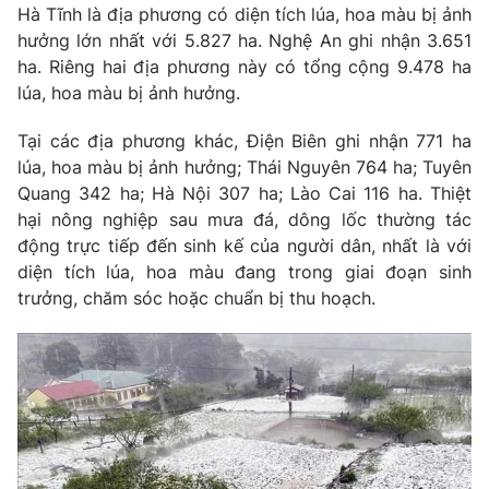
Email:
toasoan@vtv.vn
Hà Tĩnh là địa phương có diện tích lúa, hoa màu bị ảnh
Liên hệ quảng cáo:
024-7300.7108
hưởng lớn nhất với 5.827 ha. Nghệ An ghi nhận 3.651
ha. Riêng hai địa phương này có tổng cộng 9.478 ha
lúa, hoa màu bị ảnh hưởng.
Tại các địa phương khác, Điện Biên ghi nhận 771 ha
lúa, hoa màu bị ảnh hưởng; Thái Nguyên 764 ha; Tuyên
Quang 342 ha; Hà Nội 307 ha; Lào Cai 116 ha. Thiệt
hại nông nghiệp sau mưa đá, dông lốc thường tác
động trực tiếp đến sinh kế của người dân, nhất là với
diện tích lúa, hoa màu đang trong giai đoạn sinh
trưởng, chăm sóc hoặc chuẩn bị thu hoạch.
® Cấm sao chép dưới mọi hình thức nếu không có sự chấp
thuận bằng văn bản. Ghi rõ nguồn VTV.vn khi phát hành lại
thông tin từ website này.