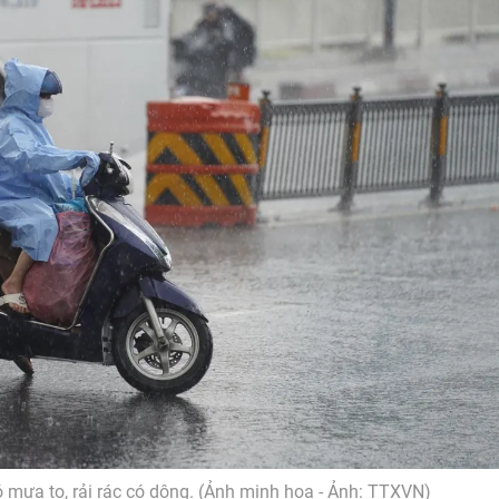
có mưa to, rải rác có dông. (Ảnh minh họa - Ảnh: TTXVN)