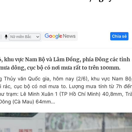
Góc ảnh
Giáo dục
Công nghệ
Chia sẻ
Tuyển sinh
Hitech Công ng
Học trực tuyến
Sản phẩm
/6, khu vực Nam Bộ và Lâm Đồng, phía Đông các tỉnh
g
Thị trường
mưa dông, cục bộ có nơi mưa rất to trên 100mm.
Tư vấn
g Thủy văn Quốc gia, hôm nay (2/6), khu vực Nam Bộ
 rác, cục bộ có nơi mưa to. Lượng mưa tính từ 7h đế
hư trạm: Lê Minh Xuân 1 (TP Hồ Chí Minh) 40,8mm, Tr
n Đông (Cà Mau) 64mm…