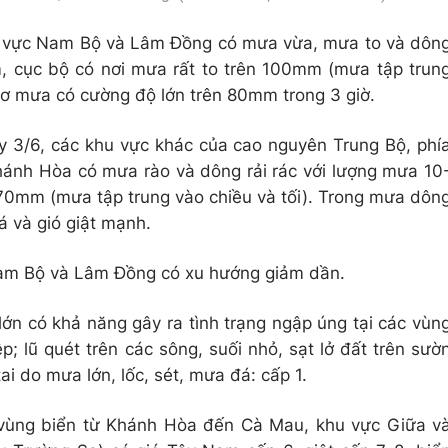
hu vực Nam Bộ và Lâm Đồng có mưa vừa, mưa to và dôn
 cục bộ có nơi mưa rất to trên 100mm (mưa tập trun
cơ mưa có cường độ lớn trên 80mm trong 3 giờ.
ày 3/6, các khu vực khác của cao nguyên Trung Bộ, phí
Khánh Hòa có mưa rào và dông rải rác với lượng mưa 10
70mm (mưa tập trung vào chiều và tối). Trong mưa dôn
á và gió giật mạnh.
Nam Bộ và Lâm Đồng có xu hướng giảm dần.
ớn có khả năng gây ra tình trạng ngập úng tại các vùn
ệp; lũ quét trên các sông, suối nhỏ, sạt lở đất trên sườ
i do mưa lớn, lốc, sét, mưa đá: cấp 1.
 vùng biển từ Khánh Hòa đến Cà Mau, khu vực Giữa v