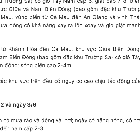
Trường Sa) có gió Tây Nam cấp 6, giật cấp 7-8; biể
vực Giữa và Nam Biển Đông (bao gồm đặc khu Trườn
à Mau, vùng biển từ Cà Mau đến An Giang và vịnh Thá
ưa dông có khả năng xảy ra lốc xoáy và gió giật mạn
 từ Khánh Hòa đến Cà Mau, khu vực Giữa Biển Đông
Nam Biển Đông (bao gồm đặc khu Trường Sa) có gió Tâ
ển động; sóng biển cao 2-4m.
ác khu vực trên đều có nguy cơ cao chịu tác động củ
 2 và ngày 3/6:
m có mưa rào và dông vài nơi; ngày có nắng nóng, có nơ
 đến nam cấp 2-3.