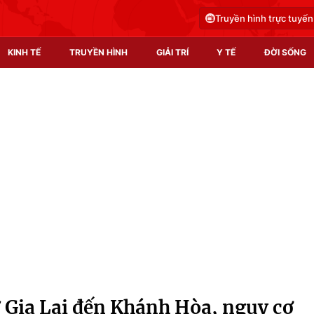
Truyền hình trực tuyến
KINH TẾ
TRUYỀN HÌNH
GIẢI TRÍ
Y TẾ
ĐỜI SỐNG
Pháp luật
Y tế
Truyền hình
Multimedia
Phim VTV
Video
Hậu trường
Shorts video
Nhân vật
Podcast
Khán giả
EMagazine
Giải sao mai
Photo
 Gia Lai đến Khánh Hòa, nguy cơ
Infographic