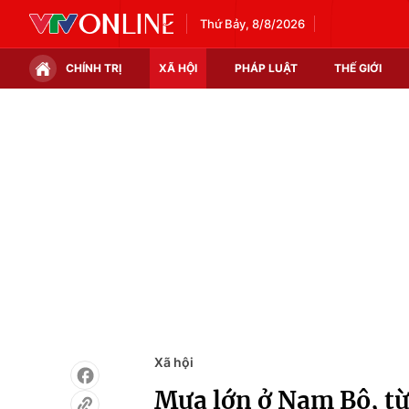
Thứ Bảy, 8/8/2026
CHÍNH TRỊ
XÃ HỘI
PHÁP LUẬT
THẾ GIỚI
Chính trị
Xã hội
Thế giới
Kinh tế
Tin tức
Tài chính
Thế giới đó đây
Thị trường
Câu chuyện quốc tế
Góc doanh nghiệp
Dữ liệu và đời sống
Xã hội
Mưa lớn ở Nam Bộ, từ