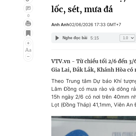
lốc, sét, mưa đá
0
Anh Anh
02/06/2026 17:33 GMT+7
Giải trí
Đời sống
5:15
Nghe đọc bài
Điện ảnh
Du lịch
Âm nhạc
Làm đẹp
VTV.vn - Từ chiều tối 2/6 đến 3
Sao
Chất lượng cuộc sốn
Gia Lai, Đắk Lắk, Khánh Hòa có 
Theo Trung tâm Dự báo Khí tượn
Lâm Đồng có mưa rào và dông rải
15h ngày 2/6 có nơi trên 40mm n
Lọt (Đồng Tháp) 41,1mm, Viên A