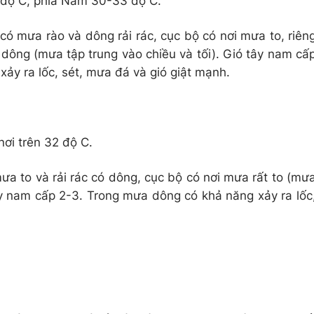
 độ C; phía Nam 30-33 độ C.
có mưa rào và dông rải rác, cục bộ có nơi mưa to, riên
ông (mưa tập trung vào chiều và tối). Gió tây nam cấ
ảy ra lốc, sét, mưa đá và gió giật mạnh.
nơi trên 32 độ C.
a to và rải rác có dông, cục bộ có nơi mưa rất to (mư
tây nam cấp 2-3. Trong mưa dông có khả năng xảy ra lốc