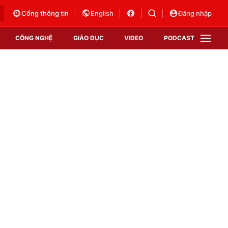
Cổng thông tin
English
Đăng nhập
CÔNG NGHỆ
GIÁO DỤC
VIDEO
PODCAST
VTV Money
VTV Thể thao
VTV Sức khoẻ
Bất động sản
Thị trường 24h
Tấm lòng Việt
Vươn mình bằng AI
VTV4
VTV8
VTV9
Lịch phát sóng
Giao lưu trực tuyến
Sự kiện