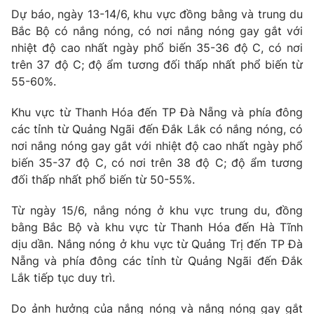
Phim VTV
Dự báo, ngày 13-14/6, khu vực đồng bằng và trung du
Giải trí
Bắc Bộ có nắng nóng, có nơi nắng nóng gay gắt với
Hậu trường
Điện ảnh
nhiệt độ cao nhất ngày phổ biến 35-36 độ C, có nơi
Đời sống
Nhân vật
trên 37 độ C; độ ẩm tương đối thấp nhất phổ biến từ
Âm nhạc
55-60%.
Du lịch
Khán giả
Giáo dục
Sao
Khu vực từ Thanh Hóa đến TP Đà Nẵng và phía đông
Làm đẹp
Giải sao mai
Tuyển sinh
các tỉnh từ Quảng Ngãi đến Đắk Lắk có nắng nóng, có
Công nghệ
Chất lượng cuộc sống
nơi nắng nóng gay gắt với nhiệt độ cao nhất ngày phổ
Học trực tuyến
biến 35-37 độ C, có nơi trên 38 độ C; độ ẩm tương
Hitech Công nghệ tương lai
Giao lưu trực tuyến
đối thấp nhất phổ biến từ 50-55%.
Sản phẩm
Từ ngày 15/6, nắng nóng ở khu vực trung du, đồng
Lịch phát sóng
Thị trường
bằng Bắc Bộ và khu vực từ Thanh Hóa đến Hà Tĩnh
dịu dần. Nắng nóng ở khu vực từ Quảng Trị đến TP Đà
Tư vấn
Nẵng và phía đông các tỉnh từ Quảng Ngãi đến Đắk
Chuyên mục khác
Lắk tiếp tục duy trì.
Emagazine
Podcast
Do ảnh hưởng của nắng nóng và nắng nóng gay gắt