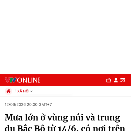
XÃ HỘI
Chính trị
12/06/2026 20:00 GMT+7
Xã hội
Mưa lớn ở vùng núi và trung
Pháp luật
Chuyên mục
Kinh tế
du Bắc Bộ từ 14/6, có nơi trên
Thể thao