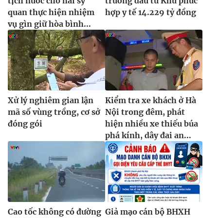
tịch nước cho hai sỹ
trương đầu tư Khu phức
quan thực hiện nhiệm
hợp y tế 14.229 tỷ đồng
vụ gìn giữ hòa bình...
Xử lý nghiêm gian lận
Kiểm tra xe khách ở Hà
mã số vùng trồng, cơ sở
Nội trong đêm, phát
đóng gói
hiện nhiều xe thiếu búa
phá kính, dây đai an...
Cao tốc không có đường
Giả mạo cán bộ BHXH