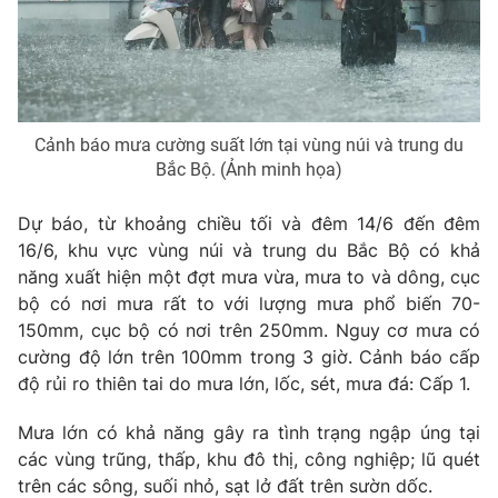
THỜI BÁO VTV
Cảnh báo mưa cường suất lớn tại vùng núi và trung du
Bắc Bộ. (Ảnh minh họa)
Theo dõi báo trên
Dự báo, từ khoảng chiều tối và đêm 14/6 đến đêm
16/6, khu vực vùng núi và trung du Bắc Bộ có khả
năng xuất hiện một đợt mưa vừa, mưa to và dông, cục
Cơ quan chủ quản:
Đài Truyền hình Việt Nam
bộ có nơi mưa rất to với lượng mưa phổ biến 70-
Cơ quan báo chí:
Thời báo VTV
150mm, cục bộ có nơi trên 250mm. Nguy cơ mưa có
Giấy phép hoạt động báo in và báo điện tử số 483/GP-BTTTT
cường độ lớn trên 100mm trong 3 giờ. Cảnh báo cấp
cấp ngày 29/12/2023
độ rủi ro thiên tai do mưa lớn, lốc, sét, mưa đá: Cấp 1.
Tổng Biên tập:
Vũ Thanh Thủy
Phó Tổng Biên tập:
Nguyễn Thị Mỹ Hạnh, Phạm Quốc Thắng,
Mưa lớn có khả năng gây ra tình trạng ngập úng tại
Nguyễn Trọng Ninh
các vùng trũng, thấp, khu đô thị, công nghiệp; lũ quét
Tổng đài VTV:
024.38 355 931 - 024.38 355 932
trên các sông, suối nhỏ, sạt lở đất trên sườn dốc.