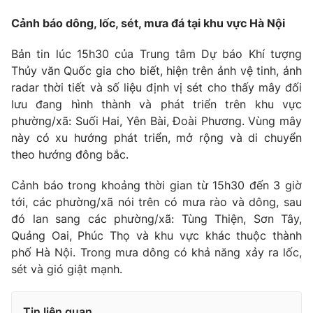
Ðiện thoại Thời báo VTV:
024.66 897 897
Cảnh báo dông, lốc, sét, mưa đá tại khu vực Hà Nội
Email:
toasoan@vtv.vn
Liên hệ quảng cáo:
024-7300.7108
Bản tin lúc 15h30 của Trung tâm Dự báo Khí tượng
Thủy văn Quốc gia cho biết, hiện trên ảnh vệ tinh, ảnh
radar thời tiết và số liệu định vị sét cho thấy mây đối
lưu đang hình thành và phát triển trên khu vực
phường/xã: Suối Hai, Yên Bài, Đoài Phương. Vùng mây
này có xu hướng phát triển, mở rộng và di chuyển
theo hướng đông bắc.
Cảnh báo trong khoảng thời gian từ 15h30 đến 3 giờ
tới, các phường/xã nói trên có mưa rào và dông, sau
đó lan sang các phường/xã: Tùng Thiện, Sơn Tây,
Quảng Oai, Phúc Thọ và khu vực khác thuộc thành
® Cấm sao chép dưới mọi hình thức nếu không có sự chấp
phố Hà Nội. Trong mưa dông có khả năng xảy ra lốc,
thuận bằng văn bản. Ghi rõ nguồn VTV.vn khi phát hành lại
sét và gió giật mạnh.
thông tin từ website này.
Tin liên quan