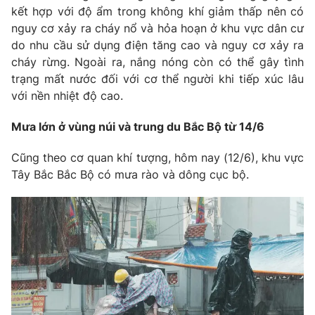
kết hợp với độ ẩm trong không khí giảm thấp nên có
Photo
Infographic
nguy cơ xảy ra cháy nổ và hỏa hoạn ở khu vực dân cư
do nhu cầu sử dụng điện tăng cao và nguy cơ xảy ra
cháy rừng. Ngoài ra, nắng nóng còn có thể gây tình
Video
Shorts video
trạng mất nước đối với cơ thể người khi tiếp xúc lâu
với nền nhiệt độ cao.
VTV Money
VTV Thể thao
Mưa lớn ở vùng núi và trung du Bắc Bộ từ 14/6
VTV Sức khoẻ
Bất động sản
Cũng theo cơ quan khí tượng, hôm nay (12/6), khu vực
Tây Bắc Bắc Bộ có mưa rào và dông cục bộ.
Thị trường 24h
Tấm lòng Việt
VTV4
Vươn mình bằng AI
VTV9
VTV8
Liên hệ tòa soạn
English