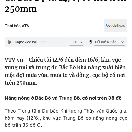
Chính trị
250mm
Truyền hình
Văn hóa - Giải trí
Xã hội
Y tế
Thời báo VTV
Đời sống
Pháp luật
Công nghệ
Nghe đọc bài
2:55
Giáo dục
Y tế
VTV.vn - Chiều tối 14/6 đến đêm 16/6, khu vực
vùng núi và trung du Bắc Bộ khả năng xuất hiện
Thế giới
một đợt mưa vừa, mưa to và dông, cục bộ có nơi
Tin tức
trên 250mm.
Kinh tế
Thế giới đó đây
Nắng nóng ở Bắc Bộ và Trung Bộ, có nơi trên 38 độ
Tài chính
Dữ liệu và đời sống
Câu chuyện quốc tế
Theo Trung tâm Dự báo Khí tượng Thủy văn Quốc gia,
Thị trường
hôm nay (12/6), khu vực Trung Bộ có nắng nóng cục
Truyền hình
Góc doanh nghiệp
bộ trên 35 độ C.