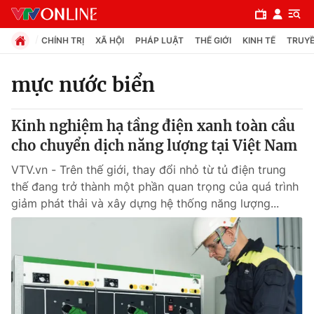
CHÍNH TRỊ
XÃ HỘI
PHÁP LUẬT
THẾ GIỚI
KINH TẾ
TRUYỀ
mực nước biển
Chuyên mục
Kinh nghiệm hạ tầng điện xanh toàn cầu
Chính trị
cho chuyển dịch năng lượng tại Việt Nam
VTV.vn - Trên thế giới, thay đổi nhỏ từ tủ điện trung
Xã hội
thế đang trở thành một phần quan trọng của quá trình
giảm phát thải và xây dựng hệ thống năng lượng...
Pháp luật
Y tế
Thế giới