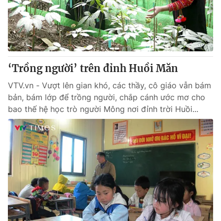
Thị trường 24h
Tấm lòng Việt
VTV4
Vươn mình bằng AI
VTV9
VTV8
‘Trồng người’ trên đỉnh Huồi Măn
VTV.vn - Vượt lên gian khó, các thầy, cô giáo vẫn bám
Liên hệ tòa soạn
English
bản, bám lớp để trồng người, chắp cánh ước mơ cho
bao thế hệ học trò người Mông nơi đỉnh trời Huồi...
THỜI BÁO VTV
Theo dõi báo trên
Cơ quan chủ quản:
Đài Truyền hình Việt Nam
Cơ quan báo chí:
Thời báo VTV