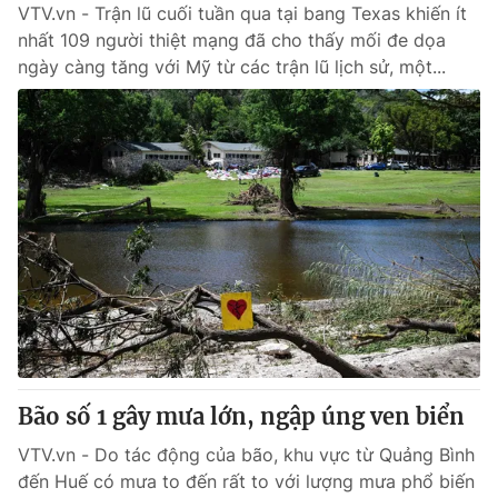
VTV.vn - Trận lũ cuối tuần qua tại bang Texas khiến ít
nhất 109 người thiệt mạng đã cho thấy mối đe dọa
ngày càng tăng với Mỹ từ các trận lũ lịch sử, một...
Bão số 1 gây mưa lớn, ngập úng ven biển
VTV.vn - Do tác động của bão, khu vực từ Quảng Bình
đến Huế có mưa to đến rất to với lượng mưa phổ biến