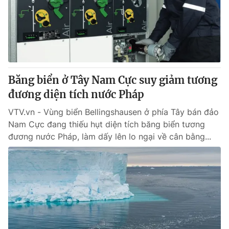
Tin tức
Kinh tế
Thế giới đó đây
Tài chính
Dữ liệu và đời sống
Câu chuyện quốc tế
Thị trường
Băng biển ở Tây Nam Cực suy giảm tương
Truyền hình
Góc doanh nghiệp
đương diện tích nước Pháp
Phim VTV
Giải trí
VTV.vn - Vùng biển Bellingshausen ở phía Tây bán đảo
Hậu trường
Nam Cực đang thiếu hụt diện tích băng biển tương
Điện ảnh
đương nước Pháp, làm dấy lên lo ngại về cân bằng...
Đời sống
Nhân vật
Âm nhạc
Du lịch
Khán giả
Giáo dục
Sao
Làm đẹp
Giải sao mai
Tuyển sinh
Công nghệ
Chất lượng cuộc sống
Học trực tuyến
Hitech Công nghệ tương lai