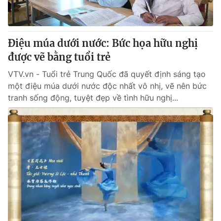
Giấy phép hoạt động báo in và báo điện tử số 483/GP-BTTTT
cấp ngày 29/12/2023
Tổng Biên tập:
Vũ Thanh Thủy
Điệu múa dưới nước: Bức họa hữu nghị
Phó Tổng Biên tập:
Nguyễn Thị Mỹ Hạnh, Phạm Quốc Thắng,
được vẽ bằng tuổi trẻ
Nguyễn Trọng Ninh
Tổng đài VTV:
024.38 355 931 - 024.38 355 932
VTV.vn - Tuổi trẻ Trung Quốc đã quyết định sáng tạo
Ðiện thoại Thời báo VTV:
024.66 897 897
một điệu múa dưới nước độc nhất vô nhị, vẽ nên bức
Email:
toasoan@vtv.vn
tranh sống động, tuyệt đẹp về tình hữu nghị...
Liên hệ quảng cáo:
024-7300.7108