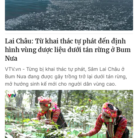
Giao lưu trực tuyến
Sản phẩm
Lịch phát sóng
Thị trường
Tư vấn
Lai Châu: Từ khai thác tự phát đến định
Chuyên mục khác
hình vùng dược liệu dưới tán rừng ở Bum
Emagazine
Podcast
Nưa
VTV.vn - Từng bị khai thác tự phát, Sâm Lai Châu ở
Photo
Infographic
Bum Nưa đang được gây trồng trở lại dưới tán rừng,
mở hướng sinh kế mới cho người dân vùng cao.
Video
Shorts video
VTV Money
VTV Thể thao
VTV Sức khoẻ
Bất động sản