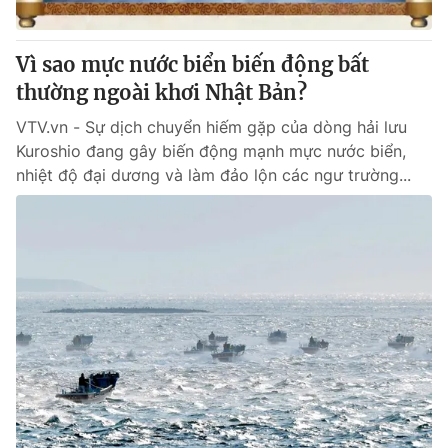
® Cấm sao chép dưới mọi hình thức nếu không có sự chấp
Vì sao mực nước biển biến động bất
thuận bằng văn bản. Ghi rõ nguồn VTV.vn khi phát hành lại
thường ngoài khơi Nhật Bản?
thông tin từ website này.
VTV.vn - Sự dịch chuyển hiếm gặp của dòng hải lưu
Kuroshio đang gây biến động mạnh mực nước biển,
nhiệt độ đại dương và làm đảo lộn các ngư trường...