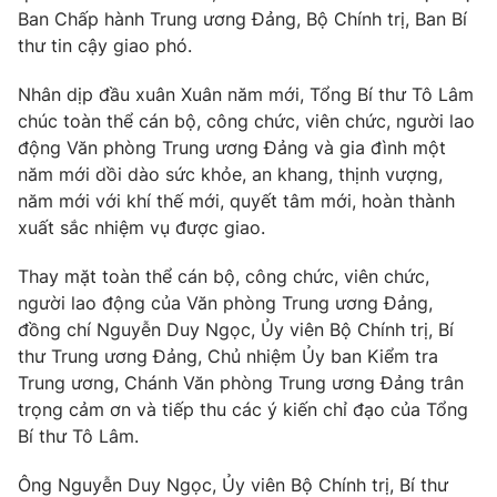
Ban Chấp hành Trung ương Đảng, Bộ Chính trị, Ban Bí
Cơ quan báo chí:
Thời báo VTV
thư tin cậy giao phó.
Giấy phép hoạt động báo in và báo điện tử số 483/GP-BTTTT
cấp ngày 29/12/2023
Nhân dịp đầu xuân Xuân năm mới, Tổng Bí thư Tô Lâm
Tổng Biên tập:
Vũ Thanh Thủy
chúc toàn thể cán bộ, công chức, viên chức, người lao
Phó Tổng Biên tập:
Nguyễn Thị Mỹ Hạnh, Phạm Quốc Thắng,
động Văn phòng Trung ương Đảng và gia đình một
Nguyễn Trọng Ninh
năm mới dồi dào sức khỏe, an khang, thịnh vượng,
Tổng đài VTV:
024.38 355 931 - 024.38 355 932
năm mới với khí thế mới, quyết tâm mới, hoàn thành
xuất sắc nhiệm vụ được giao.
Ðiện thoại Thời báo VTV:
024.66 897 897
Email:
toasoan@vtv.vn
Thay mặt toàn thể cán bộ, công chức, viên chức,
Liên hệ quảng cáo:
024-7300.7108
người lao động của Văn phòng Trung ương Đảng,
đồng chí Nguyễn Duy Ngọc, Ủy viên Bộ Chính trị, Bí
thư Trung ương Đảng, Chủ nhiệm Ủy ban Kiểm tra
Trung ương, Chánh Văn phòng Trung ương Đảng trân
trọng cảm ơn và tiếp thu các ý kiến chỉ đạo của Tổng
Bí thư Tô Lâm.
Ông Nguyễn Duy Ngọc, Ủy viên Bộ Chính trị, Bí thư