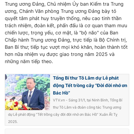
Trung ương Đảng, Chủ nhiệm Ủy ban Kiểm tra Trung
ương, Chánh Văn phòng Trung ương Đảng bày tỏ
quyết tâm phát huy truyền thống, nêu cao tinh thần
trách nhiệm, đoàn kết, phấn đấu là cơ quan tham mưu
® Cấm sao chép dưới mọi hình thức nếu không có sự chấp
chiến lược, trọng yếu, cơ mật, là "bộ não" của Ban
thuận bằng văn bản. Ghi rõ nguồn VTV.vn khi phát hành lại
Chấp hành Trung ương Đảng, trực tiếp là Bộ Chính trị,
thông tin từ website này.
Ban Bí thư; tiếp tục vượt mọi khó khăn, hoàn thành tốt
hơn nữa nhiệm vụ được giao trong năm 2025 và
những năm tiếp theo.
Tổng Bí thư Tô Lâm dự Lễ phát
động Tết trồng cây “Đời đời nhớ ơn
Bác Hồ”
VTV.vn - Sáng 31/1, tại Ninh Bình, Tổng Bí
thư Tô Lâm và đoàn công tác Trung ương
dự Lễ phát động “Tết trồng cây đời đời nhớ ơn Bác Hồ” Xuân Ất Tỵ
2025.