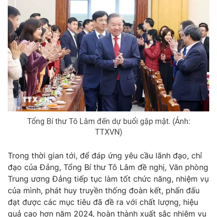
Thị trường 24h
Tấm lòng Việt
VTV4
Vươn mình bằng AI
VTV9
VTV8
Liên hệ tòa soạn
English
Tổng Bí thư Tô Lâm đến dự buổi gặp mặt. (Ảnh:
TTXVN)
THỜI BÁO VTV
Trong thời gian tới, để đáp ứng yêu cầu lãnh đạo, chỉ
đạo của Đảng, Tổng Bí thư Tô Lâm đề nghị, Văn phòng
Trung ương Đảng tiếp tục làm tốt chức năng, nhiệm vụ
Theo dõi báo trên
của mình, phát huy truyền thống đoàn kết, phấn đấu
đạt được các mục tiêu đã đề ra với chất lượng, hiệu
quả cao hơn năm 2024, hoàn thành xuất sắc nhiệm vụ
Cơ quan chủ quản:
Đài Truyền hình Việt Nam