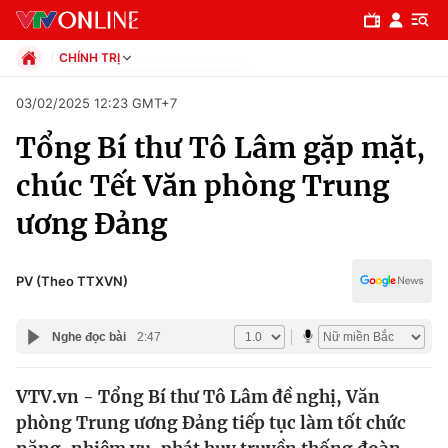
CHÍNH TRỊ
Chính trị
03/02/2025 12:23 GMT+7
Xã hội
Tổng Bí thư Tô Lâm gặp mặt,
Pháp luật
Chuyên mục
Kinh tế
chúc Tết Văn phòng Trung
Thể thao
Chính trị
ương Đảng
Truyền hình
Văn hóa - Giải trí
Xã hội
Y tế
PV (Theo TTXVN)
Đời sống
Pháp luật
Công nghệ
Nghe đọc bài
2:47
Giáo dục
Y tế
VTV.vn - Tổng Bí thư Tô Lâm đề nghị, Văn
phòng Trung ương Đảng tiếp tục làm tốt chức
Thế giới