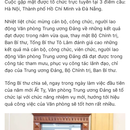
Giao lưu trực tuyến
Cuộc gặp mặt được tổ chức trực tuyến tại 3 điểm cầu:
Sản phẩm
Hà Nội, Thành phố Hồ Chí Minh và Đà Nẵng.
Lịch phát sóng
Thị trường
Nhiệt liệt chúc mừng cán bộ, công chức, người lao
động Văn phòng Trung ương Đảng về những kết quả
Tư vấn
đạt được trong năm vừa qua, thay mặt Bộ Chính trị,
Chuyên mục khác
Ban Bí thư, Tổng Bí thư Tô Lâm đánh giá cao những
Emagazine
Podcast
kết quả mà cán bộ, công chức, viên chức, người lao
động Văn phòng Trung ương Đảng đã đạt được trong
công tác tham mưu, phục vụ công tác lãnh đạo, chỉ
Photo
Infographic
đạo của Trung ương Đảng, Bộ Chính trị, Ban Bí thư.
Video
Shorts video
Tổng Bí thư chia sẻ, ngay trong ngày làm việc đầu tiên
của năm mới Ất Tỵ, Văn phòng Trung ương Đảng sẽ tổ
chức lại với chức năng nhiệm vụ mới, hướng tới hiệu
VTV Money
VTV Thể thao
quả công việc của Văn phòng sẽ tốt hơn rất nhiều.
VTV Sức khoẻ
Bất động sản