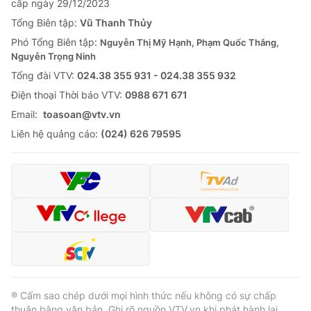
cấp ngày 29/12/2023
Tổng Biên tập:
Vũ Thanh Thủy
Phó Tổng Biên tập:
Nguyễn Thị Mỹ Hạnh, Phạm Quốc Thắng,
Nguyễn Trọng Ninh
Tổng đài VTV:
024.38 355 931 - 024.38 355 932
Ðiện thoại Thời báo VTV:
0988 671 671
Email:
toasoan@vtv.vn
Liên hệ quảng cáo:
(024) 626 79595
® Cấm sao chép dưới mọi hình thức nếu không có sự chấp
thuận bằng văn bản. Ghi rõ nguồn VTV.vn khi phát hành lại