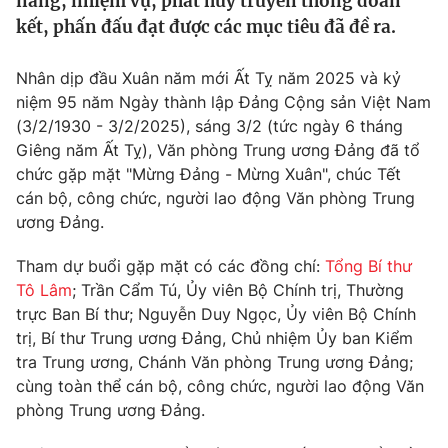
năng, nhiệm vụ, phát huy truyền thống đoàn
Tin tức
kết, phấn đấu đạt được các mục tiêu đã đề ra.
Kinh tế
Thế giới đó đây
Nhân dịp đầu Xuân năm mới Ất Tỵ năm 2025 và kỷ
Tài chính
Dữ liệu và đời sống
niệm 95 năm Ngày thành lập Đảng Cộng sản Việt Nam
Câu chuyện quốc tế
Thị trường
(3/2/1930 - 3/2/2025), sáng 3/2 (tức ngày 6 tháng
Giêng năm Ất Tỵ), Văn phòng Trung ương Đảng đã tổ
Truyền hình
Góc doanh nghiệp
chức gặp mặt "Mừng Đảng - Mừng Xuân", chúc Tết
cán bộ, công chức, người lao động Văn phòng Trung
Phim VTV
Giải trí
ương Đảng.
Hậu trường
Điện ảnh
Tham dự buổi gặp mặt có các đồng chí:
Tổng Bí thư
Đời sống
Nhân vật
Tô Lâm
; Trần Cẩm Tú, Ủy viên Bộ Chính trị, Thường
Âm nhạc
trực Ban Bí thư; Nguyễn Duy Ngọc, Ủy viên Bộ Chính
Du lịch
Khán giả
Giáo dục
Sao
trị, Bí thư Trung ương Đảng, Chủ nhiệm Ủy ban Kiểm
Làm đẹp
Giải sao mai
tra Trung ương, Chánh Văn phòng Trung ương Đảng;
Tuyển sinh
cùng toàn thể cán bộ, công chức, người lao động Văn
Công nghệ
Chất lượng cuộc sống
phòng Trung ương Đảng.
Học trực tuyến
Hitech Công nghệ tương lai