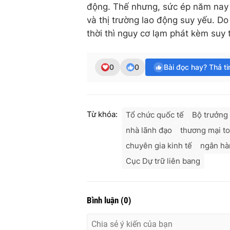
động. Thế nhưng, sức ép năm nay l
và thị trường lao động suy yếu. Do 
thời thì nguy cơ lạm phát kèm suy t
0
0
Bài đọc hay? Thả t
Từ khóa:
Tổ chức quốc tế
Bộ trưởng 
nhà lãnh đạo
thương mại t
chuyên gia kinh tế
ngân h
Cục Dự trữ liên bang
Bình luận
(
0
)