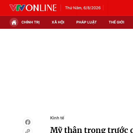
Thứ Năm, 6/8/2026
CHÍNH TRỊ
XÃ HỘI
PHÁP LUẬT
THẾ GIỚI
Chính trị
Xã hội
Thế giới
Kinh tế
Tin tức
Tài chính
Thế giới đó đây
Thị trường
Câu chuyện quốc tế
Góc doanh nghiệp
Dữ liệu và đời sống
Kinh tế
Mỹ thận trọng trước q