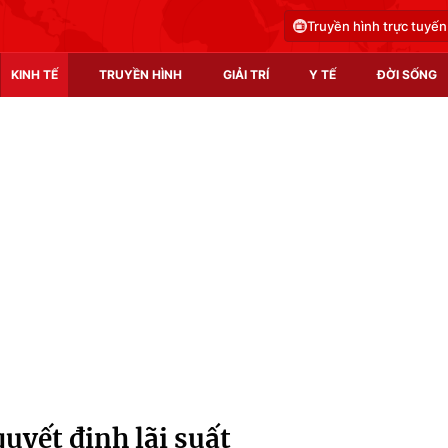
Truyền hình trực tuyến
KINH TẾ
TRUYỀN HÌNH
GIẢI TRÍ
Y TẾ
ĐỜI SỐNG
Pháp luật
Y tế
Truyền hình
Multimedia
Phim VTV
Video
Hậu trường
Shorts video
Nhân vật
Podcast
Khán giả
EMagazine
Giải sao mai
Photo
uyết định lãi suất
Infographic