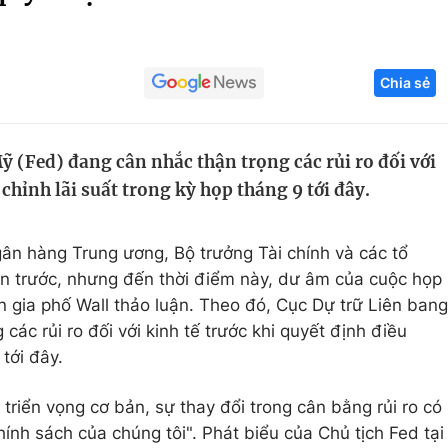
Góc ảnh
Chia sẻ
Giáo dục
Công nghệ
Tuyển sinh
Hitech Công ng
ỹ (Fed) đang cân nhắc thận trọng các rủi ro đối với
Học trực tuyến
Sản phẩm
 chỉnh lãi suất trong kỳ họp tháng 9 tới đây.
g
Thị trường
Tư vấn
ân hàng Trung ương, Bộ trưởng Tài chính và các tổ
ần trước, nhưng đến thời điểm này, dư âm của cuộc họp
n gia phố Wall thảo luận. Theo đó, Cục Dự trữ Liên bang
các rủi ro đối với kinh tế trước khi quyết định điều
 tới đây.
triển vọng cơ bản, sự thay đổi trong cân bằng rủi ro có
hính sách của chúng tôi". Phát biểu của Chủ tịch Fed tại