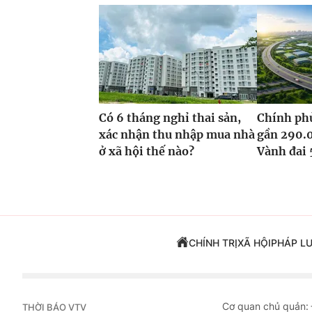
Có 6 tháng nghỉ thai sản,
Chính phủ
xác nhận thu nhập mua nhà
gần 290.
ở xã hội thế nào?
Vành đai 
CHÍNH TRỊ
XÃ HỘI
PHÁP L
Cơ quan chủ quản:
THỜI BÁO VTV