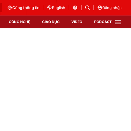
Cổng thông tin
English
Đăng nhập
CÔNG NGHỆ
GIÁO DỤC
VIDEO
PODCAST
VTV Money
VTV Thể thao
VTV Sức khoẻ
Bất động sản
Thị trường 24h
Tấm lòng Việt
Vươn mình bằng AI
VTV4
VTV8
VTV9
Lịch phát sóng
Giao lưu trực tuyến
Sự kiện