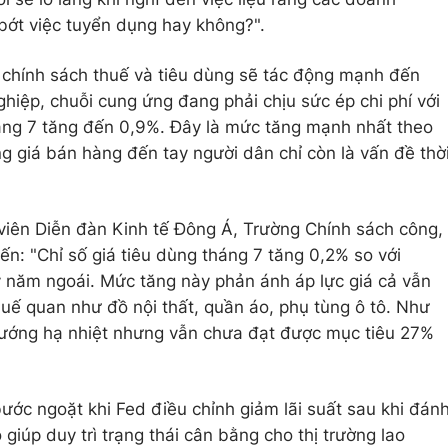
 bớt việc tuyển dụng hay không?".
 chính sách thuế và tiêu dùng sẽ tác động mạnh đến
hiệp, chuỗi cung ứng đang phải chịu sức ép chi phí với
háng 7 tăng đến 0,9%. Đây là mức tăng mạnh nhất theo
g giá bán hàng đến tay người dân chỉ còn là vấn đề thờ
ên Diễn đàn Kinh tế Đông Á, Trường Chính sách công,
iến: "Chỉ số giá tiêu dùng tháng 7 tăng 0,2% so với
ỳ năm ngoái. Mức tăng này phản ánh áp lực giá cả vẫn
thuế quan như đồ nội thất, quần áo, phụ tùng ô tô. Như
hướng hạ nhiệt nhưng vẫn chưa đạt được mục tiêu 27%
ước ngoặt khi Fed điều chỉnh giảm lãi suất sau khi đán
ó giúp duy trì trạng thái cân bằng cho thị trường lao