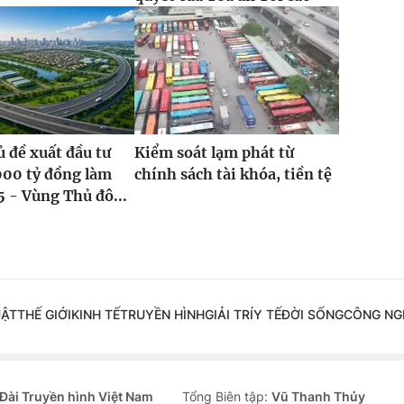
 đề xuất đầu tư
Kiểm soát lạm phát từ
000 tỷ đồng làm
chính sách tài khóa, tiền tệ
5 - Vùng Thủ đô...
UẬT
THẾ GIỚI
KINH TẾ
TRUYỀN HÌNH
GIẢI TRÍ
Y TẾ
ĐỜI SỐNG
CÔNG NG
Đài Truyền hình Việt Nam
Tổng Biên tập:
Vũ Thanh Thủy