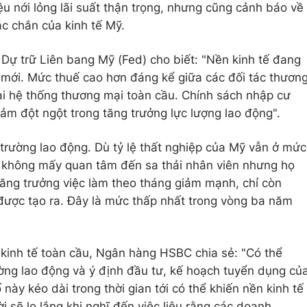
ệu nới lỏng lãi suất thận trọng, nhưng cũng cảnh báo về
c chắn của kinh tế Mỹ.
Dự trữ Liên bang Mỹ (Fed) cho biết: "Nền kinh tế đang
 mới. Mức thuế cao hơn đáng kể giữa các đối tác thươn
ại hệ thống thương mại toàn cầu. Chính sách nhập cư
ảm đột ngột trong tăng trưởng lực lượng lao động".
 trường lao động. Dù tỷ lệ thất nghiệp của Mỹ vẫn ở mức
p không mấy quan tâm đến sa thải nhân viên nhưng họ
tăng trưởng việc làm theo tháng giảm mạnh, chỉ còn
được tạo ra. Đây là mức thấp nhất trong vòng ba năm
inh tế toàn cầu, Ngân hàng HSBC chia sẻ: "Có thể
ường lao động và ý định đầu tư, kế hoạch tuyển dụng củ
này kéo dài trong thời gian tới có thể khiến nền kinh tế
 sẽ lo lắng khi nghĩ đến việc liệu rằng các doanh