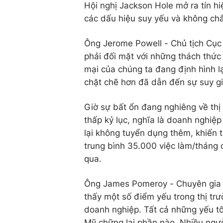
Hội nghị Jackson Hole mở ra tín hi
các dấu hiệu suy yếu và không chắ
Ông Jerome Powell - Chủ tịch Cục 
phải đối mặt với những thách thức
mại của chúng ta đang định hình l
chặt chẽ hơn đã dẫn đến sự suy gi
Giờ sự bất ổn đang nghiêng về thị
thấp kỷ lục, nghĩa là doanh nghiệ
lại không tuyển dụng thêm, khiến 
trung bình 35.000 việc làm/tháng 
qua.
Ông James Pomeroy - Chuyên gia k
thấy một số điểm yếu trong thị tr
doanh nghiệp. Tất cả những yếu tố 
Mỹ chững lại phần nào. Nhiều người