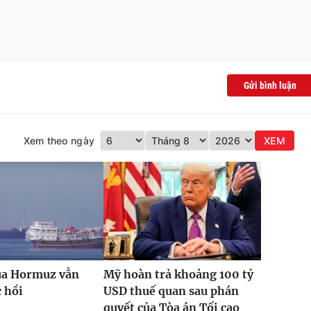
Gửi bình luận
Xem theo ngày
XEM
qua Hormuz vẫn
Mỹ hoàn trả khoảng 100 tỷ
 hồi
USD thuế quan sau phán
quyết của Tòa án Tối cao