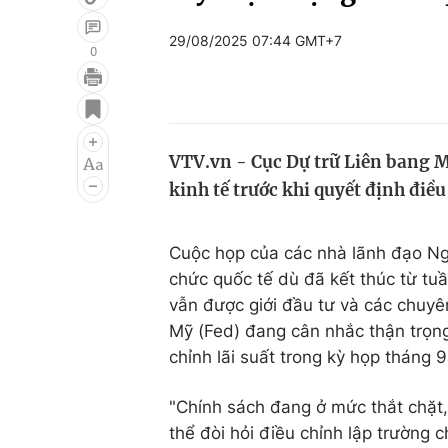
29/08/2025 07:44 GMT+7
0
Giải trí
Đời sống
Điện ảnh
Du lịch
VTV.vn - Cục Dự trữ Liên bang M
Âm nhạc
Làm đẹp
kinh tế trước khi quyết định điều
Sao
Chất lượng cuộc sốn
Cuộc họp của các nhà lãnh đạo Ng
chức quốc tế dù đã kết thúc từ tu
vẫn được giới đầu tư và các chuyê
Mỹ (Fed) đang cân nhắc thận trọng 
chỉnh lãi suất trong kỳ họp tháng 9
"Chính sách đang ở mức thắt chặt, 
thể đòi hỏi điều chỉnh lập trường c