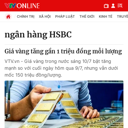
CHÍNH TRỊ
XÃ HỘI
PHÁP LUẬT
THẾ GIỚI
KINH TẾ
TRUYỀ
ngân hàng HSBC
Chuyên mục
Giá vàng tăng gần 1 triệu đồng mỗi lượng
Chính trị
VTV.vn - Giá vàng trong nước sáng 10/7 bật tăng
mạnh so với cuối ngày hôm qua 9/7, nhưng vẫn dưới
Xã hội
mốc 150 triệu đồng/lượng.
Pháp luật
Y tế
Thế giới