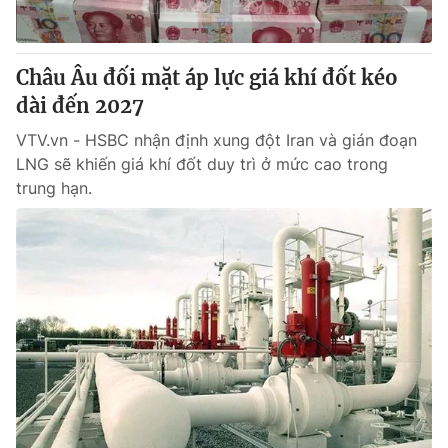
Giao lưu trực tuyến
Sản phẩm
Lịch phát sóng
Thị trường
Châu Âu đối mặt áp lực giá khí đốt kéo
Tư vấn
dài đến 2027
Chuyên mục khác
VTV.vn - HSBC nhận định xung đột Iran và gián đoạn
LNG sẽ khiến giá khí đốt duy trì ở mức cao trong
Emagazine
Podcast
trung hạn.
Photo
Infographic
Video
Shorts video
VTV Money
VTV Thể thao
VTV Sức khoẻ
Bất động sản