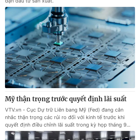
dạn đầu tư sản xuất.
Mỹ thận trọng trước quyết định lãi suất
VTV.vn - Cục Dự trữ Liên bang Mỹ (Fed) đang cân
nhắc thận trọng các rủi ro đối với kinh tế trước khi
quyết định điều chỉnh lãi suất trong kỳ họp tháng 9...