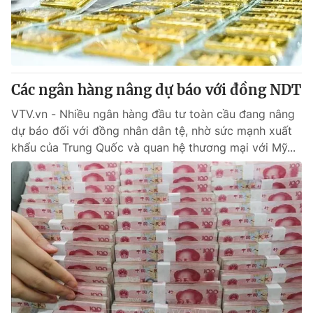
Tin tức
Kinh tế
Thế giới đó đây
Tài chính
Dữ liệu và đời sống
Câu chuyện quốc tế
Thị trường
Các ngân hàng nâng dự báo với đồng NDT
Truyền hình
Góc doanh nghiệp
VTV.vn - Nhiều ngân hàng đầu tư toàn cầu đang nâng
dự báo đối với đồng nhân dân tệ, nhờ sức mạnh xuất
Phim VTV
khẩu của Trung Quốc và quan hệ thương mại với Mỹ...
Giải trí
Hậu trường
Điện ảnh
Đời sống
Nhân vật
Âm nhạc
Du lịch
Khán giả
Giáo dục
Sao
Làm đẹp
Giải sao mai
Tuyển sinh
Công nghệ
Chất lượng cuộc sống
Học trực tuyến
Hitech Công nghệ tương lai