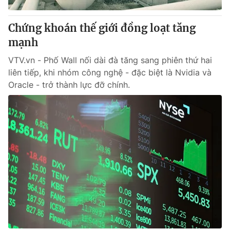
Thị trường 24h
Tấm lòng Việt
Chứng khoán thế giới đồng loạt tăng
VTV4
Vươn mình bằng AI
mạnh
VTV.vn - Phố Wall nối dài đà tăng sang phiên thứ hai
VTV9
VTV8
liên tiếp, khi nhóm công nghệ - đặc biệt là Nvidia và
Oracle - trở thành lực đỡ chính.
Liên hệ tòa soạn
English
THỜI BÁO VTV
Theo dõi báo trên
Cơ quan chủ quản:
Đài Truyền hình Việt Nam
Cơ quan báo chí:
Thời báo VTV