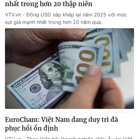
nhất trong hơn 20 thập niên
VTV.vn - Đồng USD sắp khép lại năm 2025 với mức
® Cấm sao chép dưới mọi hình thức nếu không có sự chấp
sụt giá mạnh nhất trong hơn 20 năm qua.
thuận bằng văn bản. Ghi rõ nguồn VTV.vn khi phát hành lại
thông tin từ website này.
EuroCham: Việt Nam đang duy trì đà
phục hồi ổn định