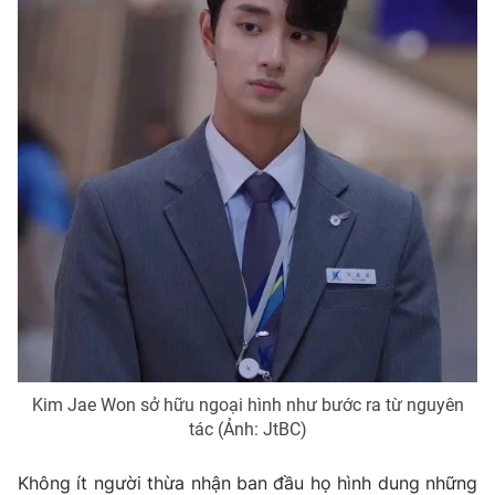
Photo
Infographic
Video
Shorts video
VTV Money
VTV Thể thao
VTV Sức khoẻ
Bất động sản
Thị trường 24h
Tấm lòng Việt
VTV4
Vươn mình bằng AI
Kim Jae Won sở hữu ngoại hình như bước ra từ nguyên
VTV9
VTV8
tác (Ảnh: JtBC)
Không ít người thừa nhận ban đầu họ hình dung những
Liên hệ tòa soạn
English