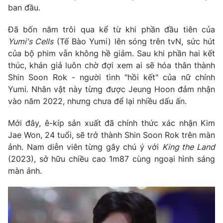
Phim VTV
ban đầu.
Giải trí
Hậu trường
Đã bốn năm trôi qua kể từ khi phần đầu tiên của
Điện ảnh
Đời sống
Yumi's Cells
(Tế Bào Yumi) lên sóng trên tvN, sức hút
Nhân vật
Âm nhạc
của bộ phim vẫn không hề giảm. Sau khi phần hai kết
Du lịch
Khán giả
thúc, khán giả luôn chờ đợi xem ai sẽ hóa thân thành
Giáo dục
Sao
Shin Soon Rok - người tình "hồi kết" của nữ chính
Làm đẹp
Giải sao mai
Tuyển sinh
Yumi. Nhân vật này từng được Jeung Hoon đảm nhận
Công nghệ
Chất lượng cuộc sống
vào năm 2022, nhưng chưa để lại nhiều dấu ấn.
Học trực tuyến
Hitech Công nghệ tương lai
Mới đây, ê-kíp sản xuất đã chính thức xác nhận Kim
Giao lưu trực tuyến
Jae Won, 24 tuổi, sẽ trở thành Shin Soon Rok trên màn
Sản phẩm
ảnh. Nam diễn viên từng gây chú ý với
King the Land
Lịch phát sóng
Thị trường
(2023), sở hữu chiều cao 1m87 cùng ngoại hình sáng
màn ảnh.
Tư vấn
Chuyên mục khác
Emagazine
Podcast