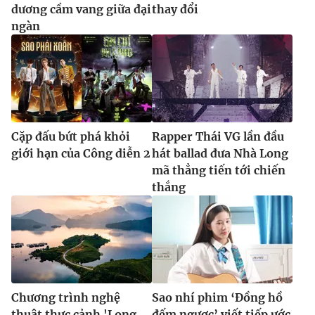
dương cầm vang giữa đại
thay đổi
ngàn
Cặp đấu bứt phá khỏi
Rapper Thái VG lần đầu
giới hạn của Công diễn 2
hát ballad đưa Nhà Long
mã thẳng tiến tới chiến
thắng
Chương trình nghệ
Sao nhí phim ‘Đồng hồ
thuật thực cảnh 'Long
đếm ngược’ viết tiếp ước