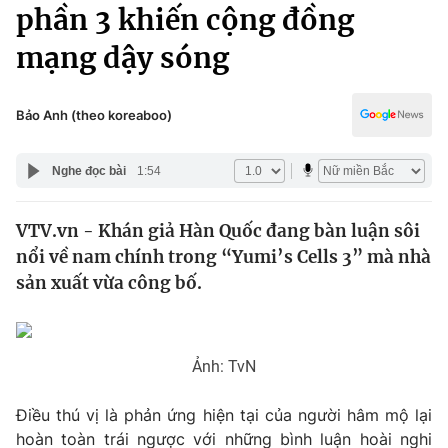
Chính trị
phần 3 khiến cộng đồng
Truyền hình
mạng dậy sóng
Văn hóa - Giải trí
Xã hội
Y tế
Đời sống
Bảo Anh (theo koreaboo)
Pháp luật
Công nghệ
Giáo dục
Nghe đọc bài
1:54
Y tế
VTV.vn - Khán giả Hàn Quốc đang bàn luận sôi
Thế giới
nổi về nam chính trong “Yumi’s Cells 3” mà nhà
Tin tức
sản xuất vừa công bố.
Kinh tế
Thế giới đó đây
Tài chính
Dữ liệu và đời sống
Câu chuyện quốc tế
Ảnh: TvN
Thị trường
Truyền hình
Điều thú vị là phản ứng hiện tại của người hâm mộ lại
Góc doanh nghiệp
hoàn toàn trái ngược với những bình luận hoài nghi