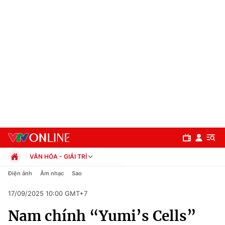
VĂN HÓA - GIẢI TRÍ
Chính trị
Điện ảnh
Âm nhạc
Sao
Xã hội
17/09/2025 10:00 GMT+7
Pháp luật
Chuyên mục
Kinh tế
Nam chính “Yumi’s Cells”
Thể thao