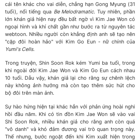
cái tên khác cho vai diễn, chẳng hạn Gong Myung (31
tuổi), nổi tiếng qua
Be Melodramatic
. Tuy nhiên, phần
lớn khán giả hiện nay đều bất ngờ vì Kim Jae Won có
ngoại hình và khí chất gần như bước ra từ nguyên tác
THỜI BÁO VTV
webtoon. Nhiều người còn khẳng định anh sẽ tạo nên
"cặp đôi hoàn hảo" với Kim Go Eun - nữ chính của
Yumi's Cells.
Theo dõi báo trên
Trong truyện, Shin Soon Rok kém Yumi ba tuổi, trong
khi ngoài đời Kim Jae Won và Kim Go Eun cách nhau
10 tuổi. Dẫu vậy, khán giả lại cho rằng sự chênh lệch
Cơ quan chủ quản:
Đài Truyền hình Việt Nam
này không ảnh hưởng mà còn tạo thêm sức hút cho
Cơ quan báo chí:
Thời báo VTV
bộ đôi trên màn ảnh.
Giấy phép hoạt động báo in và báo điện tử số 483/GP-BTTTT
cấp ngày 29/12/2023
Sự hào hứng hiện tại khác hẳn với phản ứng hoài nghi
Tổng Biên tập:
Vũ Thanh Thủy
hồi đầu năm. Khi có tin đồn Kim Jae Won sẽ vào vai
Phó Tổng Biên tập:
Nguyễn Thị Mỹ Hạnh, Phạm Quốc Thắng,
Shi Soon Rok, nhiều khán giả cho rằng anh còn quá
Nguyễn Trọng Ninh
"vô danh" và khó đảm đương vai trò quan trọng này.
Tổng đài VTV:
024.38 355 931 - 024.38 355 932
Thế nhưng, bước ngoặt đến khi Kim xuất hiện trong