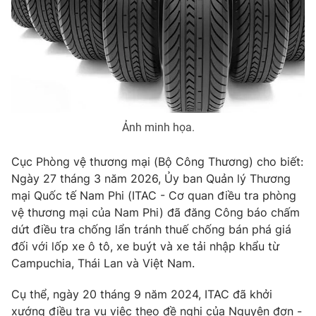
Phim VTV
Giải trí
Hậu trường
Điện ảnh
Đời sống
Nhân vật
Âm nhạc
Du lịch
Khán giả
Giáo dục
Sao
Làm đẹp
Giải sao mai
Tuyển sinh
Ảnh minh họa.
Công nghệ
Chất lượng cuộc sống
Học trực tuyến
Cục Phòng vệ thương mại (Bộ Công Thương) cho biết:
Hitech Công nghệ tương lai
Giao lưu trực tuyến
Ngày 27 tháng 3 năm 2026, Ủy ban Quản lý Thương
Sản phẩm
mại Quốc tế Nam Phi (ITAC - Cơ quan điều tra phòng
vệ thương mại của Nam Phi) đã đăng Công báo chấm
Lịch phát sóng
Thị trường
dứt điều tra chống lẩn tránh thuế chống bán phá giá
đối với lốp xe ô tô, xe buýt và xe tải nhập khẩu từ
Tư vấn
Campuchia, Thái Lan và Việt Nam.
Chuyên mục khác
Cụ thể, ngày 20 tháng 9 năm 2024, ITAC đã khởi
Emagazine
Podcast
xướng điều tra vụ việc theo đề nghị của Nguyên đơn -