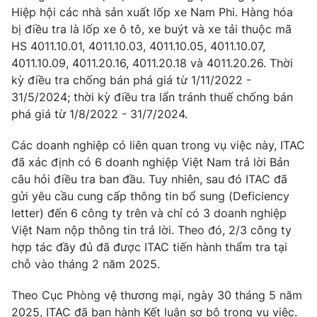
Hiệp hội các nhà sản xuất lốp xe Nam Phi. Hàng hóa
Photo
Infographic
bị điều tra là lốp xe ô tô, xe buýt và xe tải thuộc mã
HS 4011.10.01, 4011.10.03, 4011.10.05, 4011.10.07,
4011.10.09, 4011.20.16, 4011.20.18 và 4011.20.26. Thời
Video
Shorts video
kỳ điều tra chống bán phá giá từ 1/11/2022 -
31/5/2024; thời kỳ điều tra lẩn tránh thuế chống bán
VTV Money
VTV Thể thao
phá giá từ 1/8/2022 - 31/7/2024.
Các doanh nghiệp có liên quan trong vụ việc này, ITAC
VTV Sức khoẻ
Bất động sản
đã xác định có 6 doanh nghiệp Việt Nam trả lời Bản
câu hỏi điều tra ban đầu. Tuy nhiên, sau đó ITAC đã
Thị trường 24h
Tấm lòng Việt
gửi yêu cầu cung cấp thông tin bổ sung (Deficiency
letter) đến 6 công ty trên và chỉ có 3 doanh nghiệp
VTV4
Vươn mình bằng AI
Việt Nam nộp thông tin trả lời. Theo đó, 2/3 công ty
hợp tác đầy đủ đã được ITAC tiến hành thẩm tra tại
chỗ vào tháng 2 năm 2025.
VTV9
VTV8
Theo Cục Phòng vệ thương mại, ngày 30 tháng 5 năm
Liên hệ tòa soạn
English
2025, ITAC đã ban hành Kết luận sơ bộ trong vụ việc.