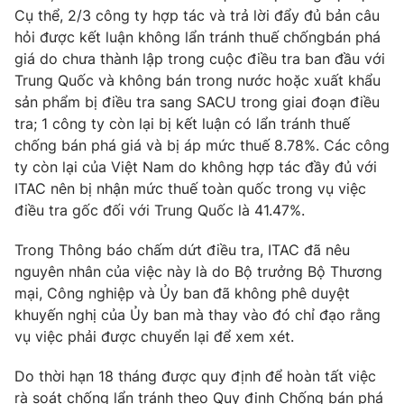
Cụ thể, 2/3 công ty hợp tác và trả lời đẩy đủ bản câu
hỏi được kết luận không lẩn tránh thuế chốngbán phá
giá do chưa thành lập trong cuộc điều tra ban đầu với
Trung Quốc và không bán trong nước hoặc xuất khẩu
THỜI BÁO VTV
sản phẩm bị điều tra sang SACU trong giai đoạn điều
tra; 1 công ty còn lại bị kết luận có lẩn tránh thuế
chống bán phá giá và bị áp mức thuế 8.78%. Các công
ty còn lại của Việt Nam do không hợp tác đầy đủ với
Theo dõi báo trên
ITAC nên bị nhận mức thuế toàn quốc trong vụ việc
điều tra gốc đối với Trung Quốc là 41.47%.
Cơ quan chủ quản:
Đài Truyền hình Việt Nam
Trong Thông báo chấm dứt điều tra, ITAC đã nêu
Cơ quan báo chí:
Thời báo VTV
nguyên nhân của việc này là do Bộ trưởng Bộ Thương
Giấy phép hoạt động báo in và báo điện tử số 483/GP-BTTTT
mại, Công nghiệp và Ủy ban đã không phê duyệt
cấp ngày 29/12/2023
khuyến nghị của Ủy ban mà thay vào đó chỉ đạo rằng
Tổng Biên tập:
Vũ Thanh Thủy
vụ việc phải được chuyển lại để xem xét.
Phó Tổng Biên tập:
Nguyễn Thị Mỹ Hạnh, Phạm Quốc Thắng,
Nguyễn Trọng Ninh
Do thời hạn 18 tháng được quy định để hoàn tất việc
Tổng đài VTV:
024.38 355 931 - 024.38 355 932
rà soát chống lẩn tránh theo Quy định Chống bán phá