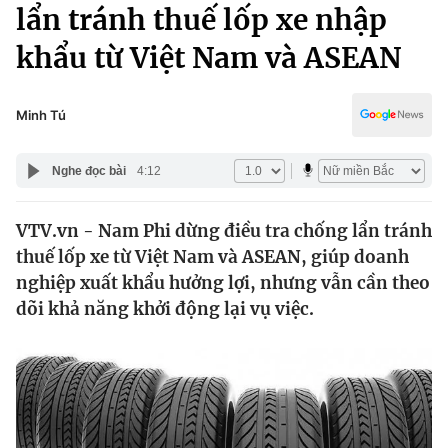
Chính trị
lẩn tránh thuế lốp xe nhập
Truyền hình
khẩu từ Việt Nam và ASEAN
Văn hóa - Giải trí
Xã hội
Y tế
Đời sống
Minh Tú
Pháp luật
Công nghệ
Giáo dục
Nghe đọc bài
4:12
Y tế
VTV.vn - Nam Phi dừng điều tra chống lẩn tránh
Thế giới
thuế lốp xe từ Việt Nam và ASEAN, giúp doanh
Tin tức
nghiệp xuất khẩu hưởng lợi, nhưng vẫn cần theo
Kinh tế
dõi khả năng khởi động lại vụ việc.
Thế giới đó đây
Tài chính
Dữ liệu và đời sống
Câu chuyện quốc tế
Thị trường
Truyền hình
Góc doanh nghiệp