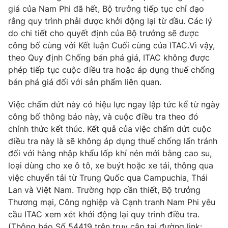
Ðiện thoại Thời báo VTV:
024.66 897 897
giá của Nam Phi đã hết, Bộ trưởng tiếp tục chỉ đạo
Email:
toasoan@vtv.vn
rằng quy trình phải được khởi động lại từ đầu. Các lý
do chi tiết cho quyết định của Bộ trưởng sẽ được
Liên hệ quảng cáo:
024-7300.7108
công bố cùng với Kết luận Cuối cùng của ITAC.Vì vậy,
theo Quy định Chống bán phá giá, ITAC không được
phép tiếp tục cuộc điều tra hoặc áp dụng thuế chống
bán phá giá đối với sản phẩm liên quan.
Việc chấm dứt này có hiệu lực ngay lập tức kể từ ngày
công bố thông báo này, và cuộc điều tra theo đó
chính thức kết thúc. Kết quả của việc chấm dứt cuộc
điều tra này là sẽ không áp dụng thuế chống lẩn tránh
đối với hàng nhập khẩu lốp khí nén mới bằng cao su,
loại dùng cho xe ô tô, xe buýt hoặc xe tải, thông qua
việc chuyển tải từ Trung Quốc qua Campuchia, Thái
® Cấm sao chép dưới mọi hình thức nếu không có sự chấp
thuận bằng văn bản. Ghi rõ nguồn VTV.vn khi phát hành lại
Lan và Việt Nam. Trường hợp cần thiết, Bộ trưởng
thông tin từ website này.
Thương mại, Công nghiệp và Cạnh tranh Nam Phi yêu
cầu ITAC xem xét khởi động lại quy trình điều tra.
(Thông báo Số 54419 trên truy cập tại đường link: