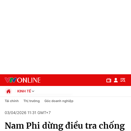
KINH TẾ
Chính trị
Tài chính
Thị trường
Góc doanh nghiệp
Xã hội
03/04/2026 11:31 GMT+7
Pháp luật
Chuyên mục
Kinh tế
Nam Phi dừng điều tra chống
Thể thao