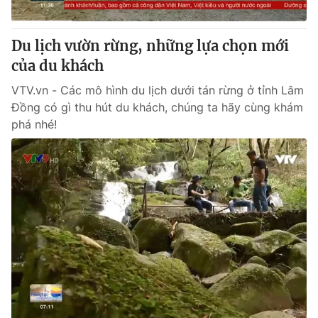
® Cấm sao chép dưới mọi hình thức nếu không có sự chấp
Du lịch vườn rừng, những lựa chọn mới
thuận bằng văn bản. Ghi rõ nguồn VTV.vn khi phát hành lại
của du khách
thông tin từ website này.
VTV.vn - Các mô hình du lịch dưới tán rừng ở tỉnh Lâm
Đồng có gì thu hút du khách, chúng ta hãy cùng khám
phá nhé!