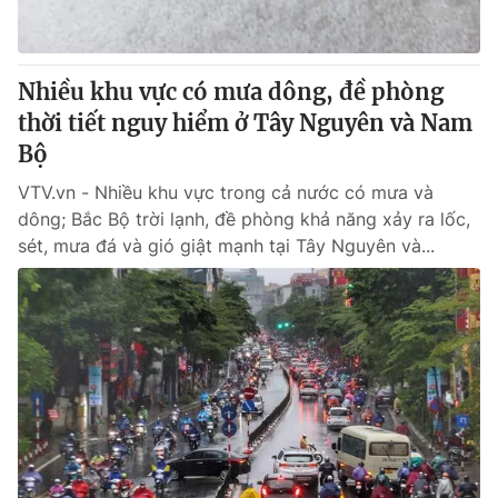
Thị trường 24h
Tấm lòng Việt
VTV4
Vươn mình bằng AI
Nhiều khu vực có mưa dông, đề phòng
thời tiết nguy hiểm ở Tây Nguyên và Nam
VTV9
VTV8
Bộ
VTV.vn - Nhiều khu vực trong cả nước có mưa và
Liên hệ tòa soạn
English
dông; Bắc Bộ trời lạnh, đề phòng khả năng xảy ra lốc,
sét, mưa đá và gió giật mạnh tại Tây Nguyên và...
THỜI BÁO VTV
Theo dõi báo trên
Cơ quan chủ quản:
Đài Truyền hình Việt Nam
Cơ quan báo chí:
Thời báo VTV