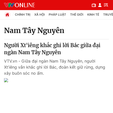
CHÍNH TRỊ
XÃ HỘI
PHÁP LUẬT
THẾ GIỚI
KINH TẾ
TRUYỀ
Nam Tây Nguyên
Chuyên mục
Người Xt'iêng khắc ghi lời Bác giữa đại
Chính trị
ngàn Nam Tây Nguyên
VTV.vn - Giữa đại ngàn Nam Tây Nguyên, người
Xã hội
Xt’iêng vẫn khắc ghi lời Bác, đoàn kết giữ rừng, dựng
xây buôn sóc no ấm.
Pháp luật
Y tế
Thế giới