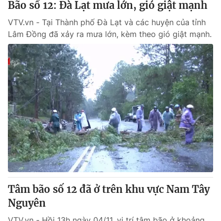
Bão số 12: Đà Lạt mưa lớn, gió giật mạnh
VTV.vn - Tại Thành phố Đà Lạt và các huyện của tỉnh
Lâm Đồng đã xảy ra mưa lớn, kèm theo gió giật mạnh.
Tâm bão số 12 đã ở trên khu vực Nam Tây
Nguyên
VTV.vn - Hồi 13h ngày 04/11, vị trí tâm bão ở khoảng