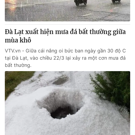
Giao lưu trực tuyến
Sản phẩm
Lịch phát sóng
Thị trường
Tư vấn
Đà Lạt xuất hiện mưa đá bất thường giữa
mùa khô
Chuyên mục khác
Emagazine
VTV.vn - Giữa cái nắng oi bức ban ngày gần 30 độ C
Podcast
tại Đà Lạt, vào chiều 22/3 lại xảy ra một cơn mưa đá
bất thường.
Photo
Infographic
Video
Shorts video
VTV Money
VTV Thể thao
VTV Sức khoẻ
Bất động sản