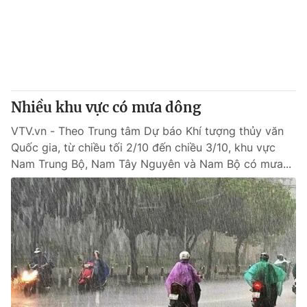
Tin tức
Kinh tế
Thế giới đó đây
Tài chính
Dữ liệu và đời sống
Câu chuyện quốc tế
Thị trường
Nhiều khu vực có mưa dông
Truyền hình
Góc doanh nghiệp
VTV.vn - Theo Trung tâm Dự báo Khí tượng thủy văn
Phim VTV
Giải trí
Quốc gia, từ chiều tối 2/10 đến chiều 3/10, khu vực
Hậu trường
Nam Trung Bộ, Nam Tây Nguyên và Nam Bộ có mưa...
Điện ảnh
Đời sống
Nhân vật
Âm nhạc
Du lịch
Khán giả
Giáo dục
Sao
Làm đẹp
Giải sao mai
Tuyển sinh
Công nghệ
Chất lượng cuộc sống
Học trực tuyến
Hitech Công nghệ tương lai