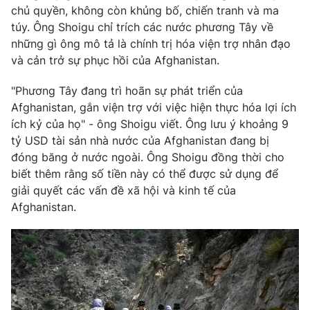
chủ quyền, không còn khủng bố, chiến tranh và ma
Photo
Infographic
túy. Ông Shoigu chỉ trích các nước phương Tây về
những gì ông mô tả là chính trị hóa viện trợ nhân đạo
và cản trở sự phục hồi của Afghanistan.
Video
Shorts video
"Phương Tây đang trì hoãn sự phát triển của
VTV Money
VTV Thể thao
Afghanistan, gắn viện trợ với việc hiện thực hóa lợi ích
ích kỷ của họ" - ông Shoigu viết. Ông lưu ý khoảng 9
tỷ USD tài sản nhà nước của Afghanistan đang bị
VTV Sức khoẻ
Bất động sản
đóng băng ở nước ngoài. Ông Shoigu đồng thời cho
biết thêm rằng số tiền này có thể được sử dụng để
Thị trường 24h
Tấm lòng Việt
giải quyết các vấn đề xã hội và kinh tế của
Afghanistan.
VTV4
Vươn mình bằng AI
VTV9
VTV8
Liên hệ tòa soạn
English