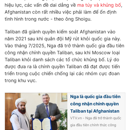
Ðiện thoại Thời báo VTV:
024.66 897 897
hiệu lực, các vấn đề dai dẳng về
ma túy và khủng bố
,
Email:
toasoan@vtv.vn
Afghanistan còn rất nhiều việc phải làm để ổn định
tình hình trong nước - theo ông Shoigu.
Liên hệ quảng cáo:
024-7300.7108
Taliban đã giành quyền kiểm soát Afghanistan vào
năm 2021 sau khi quân đội Mỹ rút khỏi quốc gia này.
Vào tháng 7/2025, Nga đã trở thành quốc gia đầu tiên
công nhận chính quyền Taliban, sau khi Moscow loại
Taliban khỏi danh sách các tổ chức khủng bố. Lý do
được đưa ra là chính quyền Taliban đã đạt được tiến
triển trong cuộc chiến chống lại các nhóm cực đoan
trong khu vực.
Nga là quốc gia đầu tiên
® Cấm sao chép dưới mọi hình thức nếu không có sự chấp
công nhận chính quyền
thuận bằng văn bản. Ghi rõ nguồn VTV.vn khi phát hành lại
Taliban tại Afghanistan
thông tin từ website này.
VTV.vn - Nga đã trở thành quốc
gia đầu tiên chính thức công