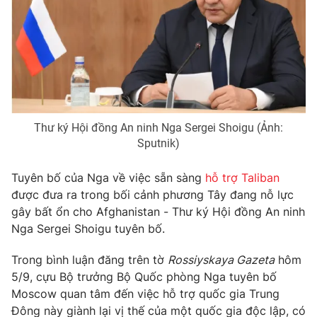
Phim VTV
Giải trí
Hậu trường
Điện ảnh
Đời sống
Nhân vật
Âm nhạc
Du lịch
Khán giả
Giáo dục
Sao
Làm đẹp
Giải sao mai
Tuyển sinh
Thư ký Hội đồng An ninh Nga Sergei Shoigu (Ảnh:
Công nghệ
Chất lượng cuộc sống
Sputnik)
Học trực tuyến
Hitech Công nghệ tương lai
Tuyên bố của Nga về việc sẵn sàng
hỗ trợ Taliban
Giao lưu trực tuyến
được đưa ra trong bối cảnh phương Tây đang nỗ lực
Sản phẩm
gây bất ổn cho Afghanistan - Thư ký Hội đồng An ninh
Lịch phát sóng
Thị trường
Nga Sergei Shoigu tuyên bố.
Tư vấn
Trong bình luận đăng trên tờ
Rossiyskaya Gazeta
hôm
Chuyên mục khác
5/9, cựu Bộ trưởng Bộ Quốc phòng Nga tuyên bố
Moscow quan tâm đến việc hỗ trợ quốc gia Trung
Emagazine
Podcast
Đông này giành lại vị thế của một quốc gia độc lập, có