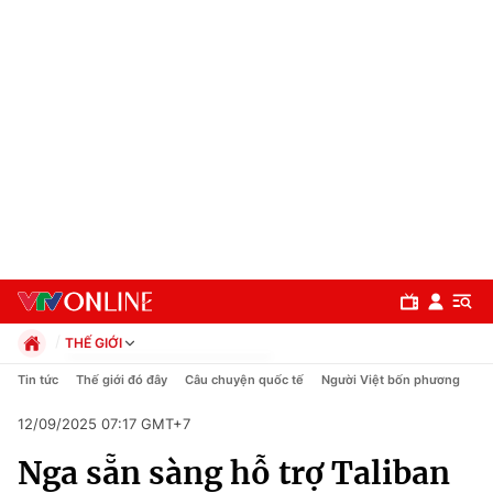
THẾ GIỚI
Chính trị
Tin tức
Thế giới đó đây
Câu chuyện quốc tế
Người Việt bốn phương
Xã hội
12/09/2025 07:17 GMT+7
Pháp luật
Chuyên mục
Kinh tế
Nga sẵn sàng hỗ trợ Taliban
Thể thao