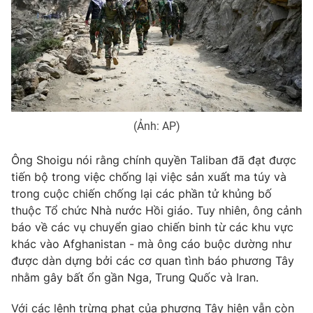
THỜI BÁO VTV
(Ảnh: AP)
Theo dõi báo trên
Ông Shoigu nói rằng chính quyền Taliban đã đạt được
Cơ quan chủ quản:
Đài Truyền hình Việt Nam
tiến bộ trong việc chống lại việc sản xuất ma túy và
trong cuộc chiến chống lại các phần tử khủng bố
Cơ quan báo chí:
Thời báo VTV
thuộc Tổ chức Nhà nước Hồi giáo. Tuy nhiên, ông cảnh
Giấy phép hoạt động báo in và báo điện tử số 483/GP-BTTTT
báo về các vụ chuyển giao chiến binh từ các khu vực
cấp ngày 29/12/2023
khác vào Afghanistan - mà ông cáo buộc dường như
Tổng Biên tập:
Vũ Thanh Thủy
được dàn dựng bởi các cơ quan tình báo phương Tây
Phó Tổng Biên tập:
Nguyễn Thị Mỹ Hạnh, Phạm Quốc Thắng,
nhằm gây bất ổn gần Nga, Trung Quốc và Iran.
Nguyễn Trọng Ninh
Tổng đài VTV:
024.38 355 931 - 024.38 355 932
Với các lệnh trừng phạt của phương Tây hiện vẫn còn