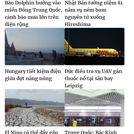
Bão Dolphin hướng vào
Nhật Bản tưởng niệm 81
miền Đông Trung Quốc,
năm vụ ném bom
cảnh báo mưa lớn trên
nguyên tử xuống
diện rộng
Hiroshima
Hungary tiết kiệm điện
Đức điều tra vụ UAV gắn
giữa đợt nắng nóng
thuốc nổ tại sân bay
Leipzig
El Nino có thể đẩy gần
Trung Quốc: Bắc Kinh