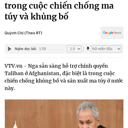
Chính trị
trong cuộc chiến chống ma
Truyền hình
túy và khủng bố
Văn hóa - Giải trí
Xã hội
Y tế
Đời sống
Quỳnh Chi (Theo RT)
Pháp luật
Công nghệ
Giáo dục
Nghe đọc bài
1:59
Y tế
VTV.vn - Nga sẵn sàng hỗ trợ chính quyền
Thế giới
Taliban ở Afghanistan, đặc biệt là trong cuộc
Tin tức
chiến chống khủng bố và sản xuất ma túy ở nước
Kinh tế
này.
Thế giới đó đây
Tài chính
Dữ liệu và đời sống
Câu chuyện quốc tế
Thị trường
Truyền hình
Góc doanh nghiệp