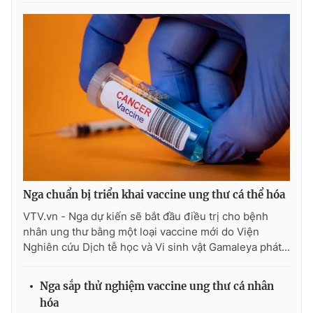
Ðiện thoại Thời báo VTV:
024.66 897 897
Email:
toasoan@vtv.vn
Liên hệ quảng cáo:
024-7300.7108
Nga chuẩn bị triển khai vaccine ung thư cá thể hóa
VTV.vn - Nga dự kiến sẽ bắt đầu điều trị cho bệnh
nhân ung thư bằng một loại vaccine mới do Viện
® Cấm sao chép dưới mọi hình thức nếu không có sự chấp
Nghiên cứu Dịch tễ học và Vi sinh vật Gamaleya phát...
thuận bằng văn bản. Ghi rõ nguồn VTV.vn khi phát hành lại
thông tin từ website này.
Nga sắp thử nghiệm vaccine ung thư cá nhân
hóa