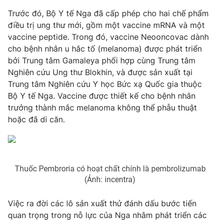
Trước đó, Bộ Y tế Nga đã cấp phép cho hai chế phẩm
Photo
Infographic
điều trị ung thư mới, gồm một vaccine mRNA và một
vaccine peptide. Trong đó, vaccine Neooncovac dành
Video
Shorts video
cho bệnh nhân u hắc tố (melanoma) được phát triển
bởi Trung tâm Gamaleya phối hợp cùng Trung tâm
Nghiên cứu Ung thư Blokhin, và được sản xuất tại
VTV Money
VTV Thể thao
Trung tâm Nghiên cứu Y học Bức xạ Quốc gia thuộc
Bộ Y tế Nga. Vaccine được thiết kế cho bệnh nhân
VTV Sức khoẻ
Bất động sản
trưởng thành mắc melanoma không thể phẫu thuật
hoặc đã di căn.
Thị trường 24h
Tấm lòng Việt
VTV4
Vươn mình bằng AI
Thuốc Pembroria có hoạt chất chính là pembrolizumab
(Ảnh: incentra)
VTV9
VTV8
Việc ra đời các lô sản xuất thử đánh dấu bước tiến
Liên hệ tòa soạn
English
quan trọng trong nỗ lực của Nga nhằm phát triển các