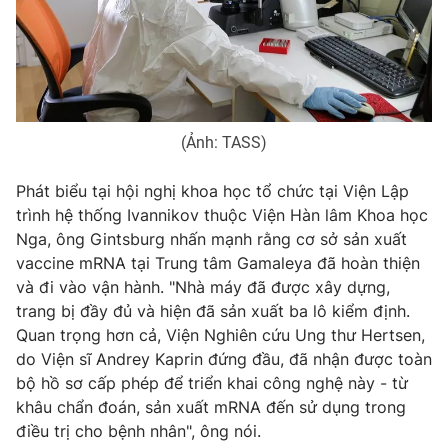
Phim VTV
Giải trí
Hậu trường
Điện ảnh
Đời sống
Nhân vật
Âm nhạc
Du lịch
Khán giả
Giáo dục
Sao
(Ảnh: TASS)
Làm đẹp
Giải sao mai
Tuyển sinh
Phát biểu tại hội nghị khoa học tổ chức tại Viện Lập
Công nghệ
Chất lượng cuộc sống
trình hệ thống Ivannikov thuộc Viện Hàn lâm Khoa học
Học trực tuyến
Hitech Công nghệ tương lai
Nga, ông Gintsburg nhấn mạnh rằng cơ sở sản xuất
Giao lưu trực tuyến
vaccine mRNA tại Trung tâm Gamaleya đã hoàn thiện
Sản phẩm
và đi vào vận hành. "Nhà máy đã được xây dựng,
Lịch phát sóng
trang bị đầy đủ và hiện đã sản xuất ba lô kiểm định.
Thị trường
Quan trọng hơn cả, Viện Nghiên cứu Ung thư Hertsen,
Tư vấn
do Viện sĩ Andrey Kaprin đứng đầu, đã nhận được toàn
bộ hồ sơ cấp phép để triển khai công nghệ này - từ
Chuyên mục khác
khâu chẩn đoán, sản xuất mRNA đến sử dụng trong
Emagazine
Podcast
điều trị cho bệnh nhân", ông nói.