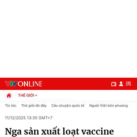
THẾ GIỚI
Chính trị
Tin tức
Thế giới đó đây
Câu chuyện quốc tế
Người Việt bốn phương
Xã hội
11/12/2025 13:35 GMT+7
Pháp luật
Chuyên mục
Kinh tế
Nga sản xuất loạt vaccine
Thể thao