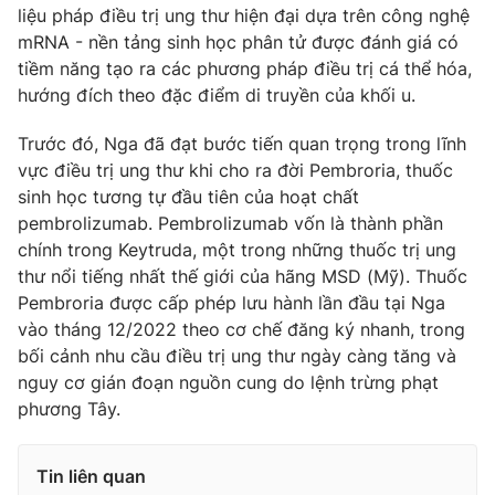
liệu pháp điều trị ung thư hiện đại dựa trên công nghệ
mRNA - nền tảng sinh học phân tử được đánh giá có
tiềm năng tạo ra các phương pháp điều trị cá thể hóa,
hướng đích theo đặc điểm di truyền của khối u.
THỜI BÁO VTV
Trước đó, Nga đã đạt bước tiến quan trọng trong lĩnh
vực điều trị ung thư khi cho ra đời Pembroria, thuốc
sinh học tương tự đầu tiên của hoạt chất
Theo dõi báo trên
pembrolizumab. Pembrolizumab vốn là thành phần
chính trong Keytruda, một trong những thuốc trị ung
thư nổi tiếng nhất thế giới của hãng MSD (Mỹ). Thuốc
Cơ quan chủ quản:
Đài Truyền hình Việt Nam
Pembroria được cấp phép lưu hành lần đầu tại Nga
Cơ quan báo chí:
Thời báo VTV
vào tháng 12/2022 theo cơ chế đăng ký nhanh, trong
Giấy phép hoạt động báo in và báo điện tử số 483/GP-BTTTT
bối cảnh nhu cầu điều trị ung thư ngày càng tăng và
cấp ngày 29/12/2023
nguy cơ gián đoạn nguồn cung do lệnh trừng phạt
Tổng Biên tập:
Vũ Thanh Thủy
phương Tây.
Phó Tổng Biên tập:
Nguyễn Thị Mỹ Hạnh, Phạm Quốc Thắng,
Nguyễn Trọng Ninh
Tin liên quan
Tổng đài VTV:
024.38 355 931 - 024.38 355 932