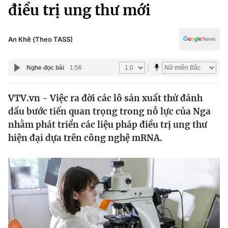
Chính trị
điều trị ung thư mới
Truyền hình
Văn hóa - Giải trí
Xã hội
Y tế
An Khê (Theo TASS)
Đời sống
Pháp luật
Công nghệ
Nghe đọc bài
1:56
Giáo dục
Y tế
VTV.vn - Việc ra đời các lô sản xuất thử đánh
dấu bước tiến quan trọng trong nỗ lực của Nga
Thế giới
nhằm phát triển các liệu pháp điều trị ung thư
hiện đại dựa trên công nghệ mRNA.
Tin tức
Kinh tế
Thế giới đó đây
Tài chính
Dữ liệu và đời sống
Câu chuyện quốc tế
Thị trường
Truyền hình
Góc doanh nghiệp