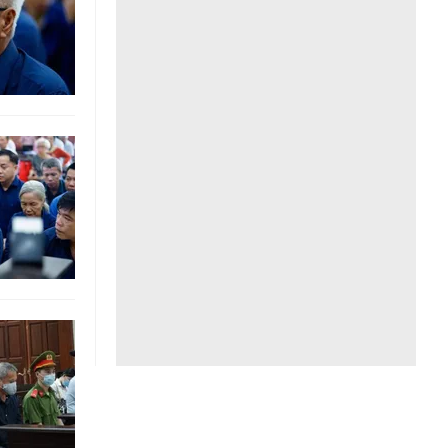
Liên hệ toà soạn
hệ tương lai