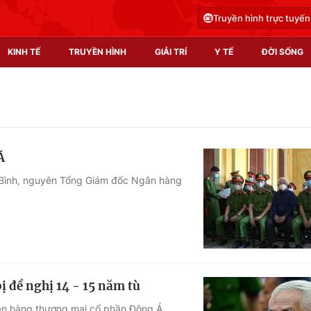
Truyền hình trực tuyến
KINH TẾ
TRUYỀN HÌNH
GIẢI TRÍ
Y TẾ
ĐỜI SỐNG
Pháp luật
Y tế
Truyền hình
Multimedia
Á
Phim VTV
Video
g Bình, nguyên Tổng Giám đốc Ngân hàng
Hậu trường
Shorts video
Nhân vật
Podcast
Khán giả
EMagazine
Giải sao mai
Photo
đề nghị 14 - 15 năm tù
Infographic
ân hàng thương mại cổ phần Đông Á