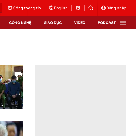
Cổng thông tin
English
Đăng nhập
CÔNG NGHỆ
GIÁO DỤC
VIDEO
PODCAST
VTV Money
VTV Thể thao
VTV Sức khoẻ
Bất động sản
Thị trường 24h
Tấm lòng Việt
Vươn mình bằng AI
VTV4
VTV8
VTV9
Lịch phát sóng
Giao lưu trực tuyến
Sự kiện