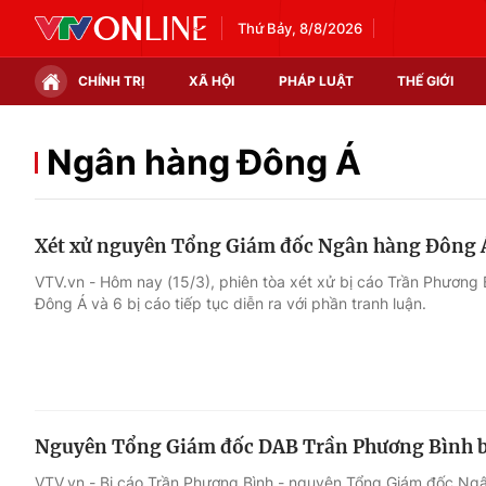
Thứ Bảy, 8/8/2026
CHÍNH TRỊ
XÃ HỘI
PHÁP LUẬT
THẾ GIỚI
Chính trị
Xã hội
Ngân hàng Đông Á
Thế giới
Kinh tế
Xét xử nguyên Tổng Giám đốc Ngân hàng Đông 
Tin tức
Tài chính
VTV.vn - Hôm nay (15/3), phiên tòa xét xử bị cáo Trần Phươn
Đông Á và 6 bị cáo tiếp tục diễn ra với phần tranh luận.
Thế giới đó đây
Thị trường
Câu chuyện quốc tế
Góc doanh nghiệp
Dữ liệu và đời sống
Nguyên Tổng Giám đốc DAB Trần Phương Bình bị 
VTV.vn - Bị cáo Trần Phương Bình - nguyên Tổng Giám đốc Ng