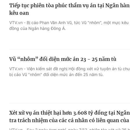
Tiếp tục phiên tòa phúc thẩm vụ án tại Ngân hà
kêu oan
VTV.vn - Bị cáo Phan Văn Anh Vũ, tức Vũ "nhôm", một mực kêu 
đồng của Ngân hàng Đông Á.
Vũ “nhôm” đối diện mức án 23 - 25 năm tù
VTV.vn - Viện kiểm sát đề nghị Hội đồng xét xử tuyên án tù chu
bị cáo Vũ "nhôm" đối diện mức án đến 25 năm tù.
Xét xử vụ án thiệt hại hơn 3.608 tỷ đồng tại Ngâ
tra trách nhiệm của các cá nhân có liên quan c
VTV.vn - Sau 2 ngày tạm nghỉ, ngày 7/12, phiên tòa xét xử 26 b