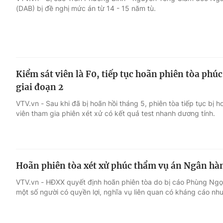
(DAB) bị đề nghị mức án từ 14 - 15 năm tù.
Giải trí
Đời sống
Điện ảnh
Du lịch
Kiểm sát viên là F0, tiếp tục hoãn phiên tòa p
Âm nhạc
Làm đẹp
giai đoạn 2
VTV.vn - Sau khi đã bị hoãn hồi tháng 5, phiên tòa tiếp tục bị 
Sao
Chất lượng cuộc sốn
viên tham gia phiên xét xử có kết quả test nhanh dương tính.
Hoãn phiên tòa xét xử phúc thẩm vụ án Ngân hàn
VTV.vn - HĐXX quyết định hoãn phiên tòa do bị cáo Phùng Ng
một số người có quyền lợi, nghĩa vụ liên quan có kháng cáo n