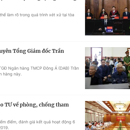
ể làm rõ trong quá trình xét xử tại tòa
guyên Tổng Giám đốc Trần
ên TGĐ Ngân hàng TMCP Đông Á (DAB) Trần
ân hàng này.
đạo TƯ về phòng, chống tham
iểm điểm, đánh giá kết quả hoạt động 6
2019.