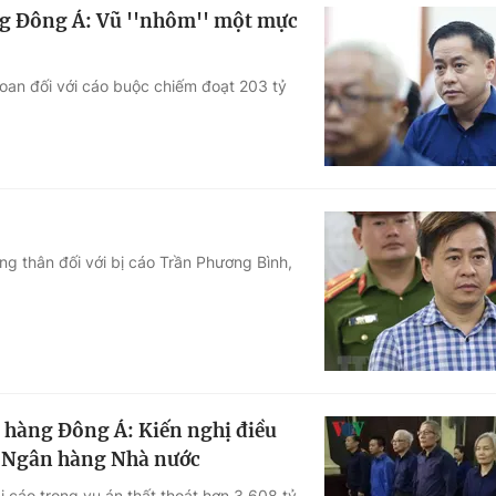
ng Đông Á: Vũ ''nhôm'' một mực
oan đối với cáo buộc chiếm đoạt 203 tỷ
ng thân đối với bị cáo Trần Phương Bình,
n hàng Đông Á: Kiến nghị điều
ủa Ngân hàng Nhà nước
ị cáo trong vụ án thất thoát hơn 3.608 tỷ