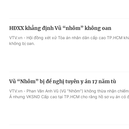
HĐXX khẳng định Vũ “nhôm” không oan
VTV.vn - Hội đồng xét xử Tòa án nhân dân cấp cao TP.HCM kh
không bị oan.
Vũ “Nhôm” bị đề nghị tuyên y án 17 năm tù
VTV.vn - Phan Văn Anh Vũ (Vũ "Nhôm") không thừa nhận chiế
Á nhưng VKSND Cấp cao tại TP.HCM cho rằng hồ sơ vụ án có đủ