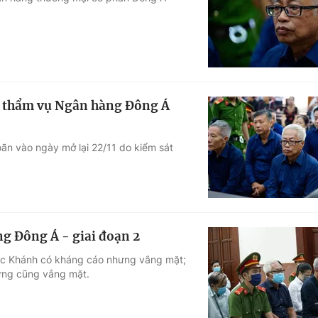
Góc ảnh
Giáo dục
Công nghệ
Tuyển sinh
Hitech Công ng
húc thẩm vụ Ngân hàng Đông Á
Học trực tuyến
Sản phẩm
hoãn vào ngày mở lại 22/11 do kiểm sát
g
Thị trường
Tư vấn
g Đông Á - giai đoạn 2
ọc Khánh có kháng cáo nhưng vắng mặt;
hưng cũng vắng mặt.