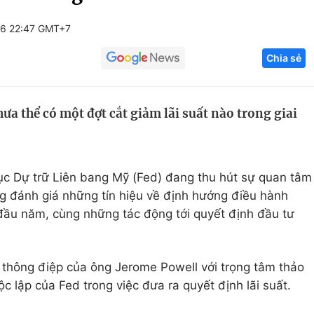
Góc ảnh
26 22:47 GMT+7
Chia sẻ
Giáo dục
Công nghệ
Tuyển sinh
Hitech Công ng
ưa thể có một đợt cắt giảm lãi suất nào trong giai
Học trực tuyến
Sản phẩm
g
Thị trường
Tư vấn
ục Dự trữ Liên bang Mỹ (Fed) đang thu hút sự quan tâm
ang đánh giá những tín hiệu về định hướng điều hành
n đầu năm, cùng những tác động tới quyết định đầu tư
 thông điệp của ông Jerome Powell với trọng tâm thảo
độc lập của Fed trong việc đưa ra quyết định lãi suất.