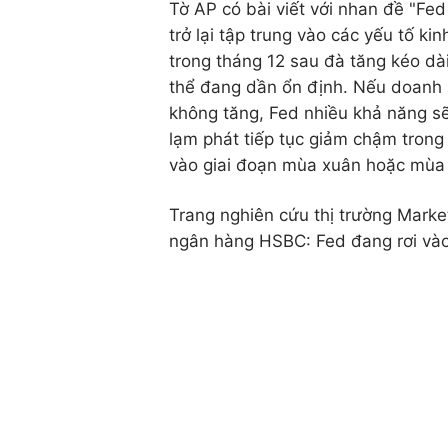
Tờ AP có bài viết với nhan đề "Fed
trở lại tập trung vào các yếu tố ki
trong tháng 12 sau đà tăng kéo dà
thể đang dần ổn định. Nếu doanh n
không tăng, Fed nhiều khả năng sẽ c
lạm phát tiếp tục giảm chậm trong
vào giai đoạn mùa xuân hoặc mùa
Trang nghiên cứu thị trường Marke
ngân hàng HSBC: Fed đang rơi vào 
dai dẳng. Mặt khác, thu nhập khôn
động lực cho nền kinh tế tiếp tục c
cập đến sự chia rẽ trong nội bộ Fe
cao.
Khi triển vọng cắt giảm lãi suất củ
xuất hiện sự điều chỉnh đáng chú ý