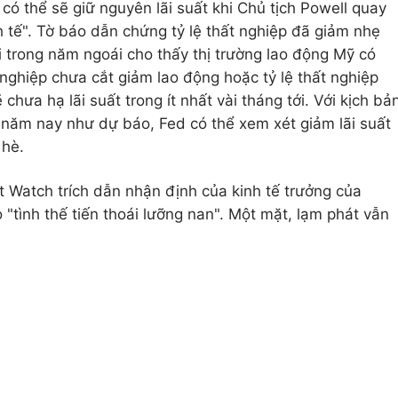
 có thể sẽ giữ nguyên lãi suất khi Chủ tịch Powell quay
nh tế". Tờ báo dẫn chứng tỷ lệ thất nghiệp đã giảm nhẹ
i trong năm ngoái cho thấy thị trường lao động Mỹ có
ghiệp chưa cắt giảm lao động hoặc tỷ lệ thất nghiệp
hưa hạ lãi suất trong ít nhất vài tháng tới. Với kịch bả
 năm nay như dự báo, Fed có thể xem xét giảm lãi suất
 hè.
t Watch trích dẫn nhận định của kinh tế trưởng của
"tình thế tiến thoái lưỡng nan". Một mặt, lạm phát vẫn
g tăng đủ mạnh để củng cố thị trường lao động và tạo
ải thiện. Kinh tế trưởng của tập đoàn tài chính Stifel đề
d khi lo ngại về tuyển dụng suy yếu và áp lực giá cả còn
a Fed trở nên kém rõ ràng hơn, thị trường tài chính đang
 trong chiến lược đầu tư.