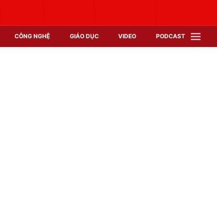
CÔNG NGHỆ
GIÁO DỤC
VIDEO
PODCAST
VTV Money
VTV Thể thao
VTV Sức khoẻ
Bất động sản
Thị trường 24h
Tấm lòng Việt
Vươn mình bằng AI
VTV4
VTV8
VTV9
Lịch phát sóng
Giao lưu trực tuyến
Sự kiện