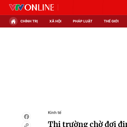
CHÍNH TRỊ
XÃ HỘI
PHÁP LUẬT
THẾ GIỚI
Chính trị
Xã hội
Thế giới
Kinh tế
Tin tức
Tài chính
Thế giới đó đây
Thị trường
Câu chuyện quốc tế
Góc doanh nghiệp
Dữ liệu và đời sống
Kinh tế
Thị trường chờ đợi đ