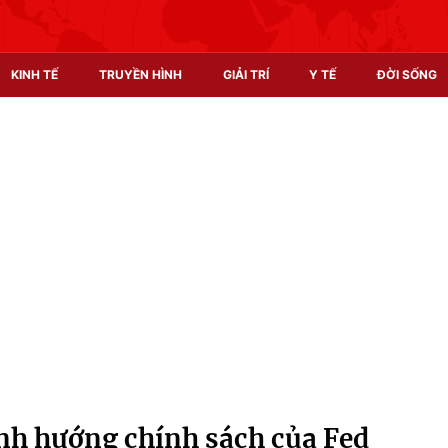
KINH TẾ
TRUYỀN HÌNH
GIẢI TRÍ
Y TẾ
ĐỜI SỐNG
Pháp luật
Y tế
Truyền hình
Multimedia
Phim VTV
Video
Hậu trường
Shorts video
Nhân vật
Podcast
Khán giả
EMagazine
Giải sao mai
Photo
ịnh hướng chính sách của Fed
Infographic