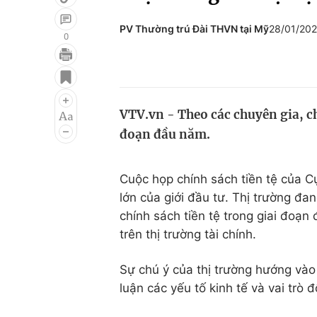
PV Thường trú Đài THVN tại Mỹ
28/01/20
0
Giải trí
Đời sống
Điện ảnh
Du lịch
VTV.vn - Theo các chuyên gia, ch
Âm nhạc
Làm đẹp
đoạn đầu năm.
Sao
Chất lượng cuộc sốn
Cuộc họp chính sách tiền tệ của C
lớn của giới đầu tư. Thị trường đ
chính sách tiền tệ trong giai đoạ
trên thị trường tài chính.
Sự chú ý của thị trường hướng vào
luận các yếu tố kinh tế và vai trò 