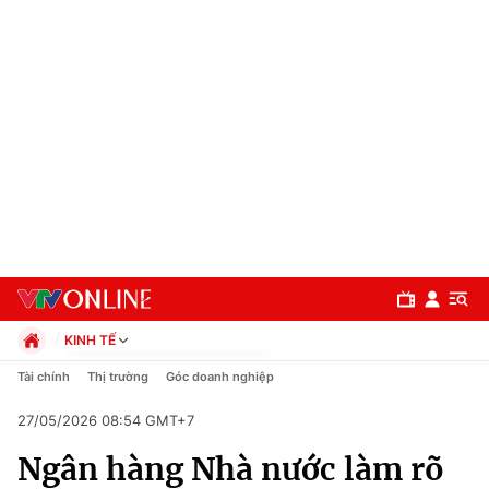
KINH TẾ
Chính trị
Tài chính
Thị trường
Góc doanh nghiệp
Xã hội
27/05/2026 08:54 GMT+7
Pháp luật
Chuyên mục
Kinh tế
Ngân hàng Nhà nước làm rõ
Thể thao