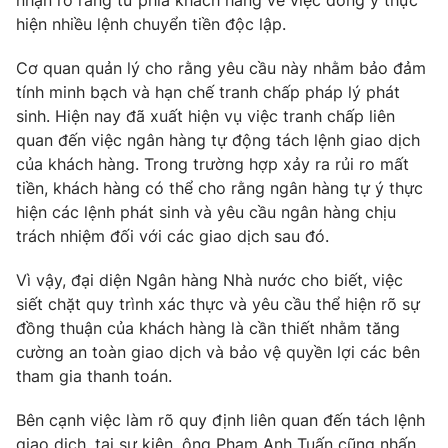
nhận rõ ràng từ phía khách hàng về việc đồng ý thực
Email:
toasoan@vtv.vn
hiện nhiều lệnh chuyển tiền độc lập.
Liên hệ quảng cáo:
024-7300.7108
Cơ quan quản lý cho rằng yêu cầu này nhằm bảo đảm
tính minh bạch và hạn chế tranh chấp pháp lý phát
sinh. Hiện nay đã xuất hiện vụ việc tranh chấp liên
quan đến việc ngân hàng tự động tách lệnh giao dịch
của khách hàng. Trong trường hợp xảy ra rủi ro mất
tiền, khách hàng có thể cho rằng ngân hàng tự ý thực
hiện các lệnh phát sinh và yêu cầu ngân hàng chịu
trách nhiệm đối với các giao dịch sau đó.
Vì vậy, đại diện Ngân hàng Nhà nước cho biết, việc
siết chặt quy trình xác thực và yêu cầu thể hiện rõ sự
® Cấm sao chép dưới mọi hình thức nếu không có sự chấp
đồng thuận của khách hàng là cần thiết nhằm tăng
thuận bằng văn bản. Ghi rõ nguồn VTV.vn khi phát hành lại
cường an toàn giao dịch và bảo vệ quyền lợi các bên
thông tin từ website này.
tham gia thanh toán.
Bên cạnh việc làm rõ quy định liên quan đến tách lệnh
giao dịch, tại sự kiện, ông Phạm Anh Tuấn cũng nhấn