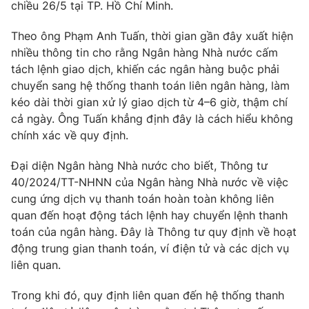
Phim VTV
chiều 26/5 tại TP. Hồ Chí Minh.
Giải trí
Hậu trường
Theo ông Phạm Anh Tuấn, thời gian gần đây xuất hiện
Điện ảnh
nhiều thông tin cho rằng Ngân hàng Nhà nước cấm
Đời sống
Nhân vật
tách lệnh giao dịch, khiến các ngân hàng buộc phải
Âm nhạc
Du lịch
chuyển sang hệ thống thanh toán liên ngân hàng, làm
Khán giả
Giáo dục
Sao
kéo dài thời gian xử lý giao dịch từ 4–6 giờ, thậm chí
Làm đẹp
Giải sao mai
cả ngày. Ông Tuấn khẳng định đây là cách hiểu không
Tuyển sinh
Công nghệ
chính xác về quy định.
Chất lượng cuộc sống
Học trực tuyến
Hitech Công nghệ tương lai
Đại diện Ngân hàng Nhà nước cho biết, Thông tư
Giao lưu trực tuyến
40/2024/TT-NHNN của Ngân hàng Nhà nước về việc
Sản phẩm
cung ứng dịch vụ thanh toán hoàn toàn không liên
Lịch phát sóng
quan đến hoạt động tách lệnh hay chuyển lệnh thanh
Thị trường
toán của ngân hàng. Đây là Thông tư quy định về hoạt
Tư vấn
động trung gian thanh toán, ví điện tử và các dịch vụ
liên quan.
Chuyên mục khác
Emagazine
Podcast
Trong khi đó, quy định liên quan đến hệ thống thanh