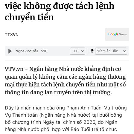
Chính trị
việc không được tách lệnh
Truyền hình
chuyển tiền
Văn hóa - Giải trí
Xã hội
Y tế
Đời sống
TTXVN
Pháp luật
Công nghệ
Giáo dục
Nghe đọc bài
5:01
Y tế
VTV.vn - Ngân hàng Nhà nước khẳng định cơ
Thế giới
quan quản lý không cấm các ngân hàng thương
Tin tức
mại thực hiện tách lệnh chuyển tiền như một số
Kinh tế
thông tin đang lan truyền trên thị trường.
Thế giới đó đây
Tài chính
Dữ liệu và đời sống
Câu chuyện quốc tế
Đây là nhấn mạnh của ông Phạm Anh Tuấn, Vụ trưởng
Thị trường
Vụ Thanh toán (Ngân hàng Nhà nước) tại buổi công
bố chương trình Ngày tài chính số 2026, do Ngân
Truyền hình
Góc doanh nghiệp
hàng Nhà nước phối hợp với Báo Tuổi trẻ tổ chức