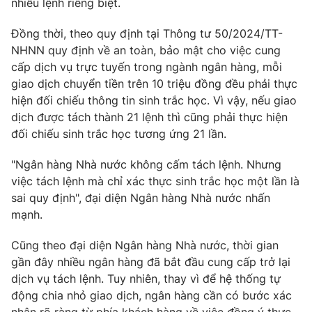
nhiều lệnh riêng biệt.
Đồng thời, theo quy định tại Thông tư 50/2024/TT-
NHNN quy định về an toàn, bảo mật cho việc cung
cấp dịch vụ trực tuyến trong ngành ngân hàng, mỗi
THỜI BÁO VTV
giao dịch chuyển tiền trên 10 triệu đồng đều phải thực
hiện đối chiếu thông tin sinh trắc học. Vì vậy, nếu giao
Theo dõi báo trên
dịch được tách thành 21 lệnh thì cũng phải thực hiện
đối chiếu sinh trắc học tương ứng 21 lần.
Cơ quan chủ quản:
Đài Truyền hình Việt Nam
"Ngân hàng Nhà nước không cấm tách lệnh. Nhưng
Cơ quan báo chí:
Thời báo VTV
việc tách lệnh mà chỉ xác thực sinh trắc học một lần là
Giấy phép hoạt động báo in và báo điện tử số 483/GP-BTTTT
sai quy định", đại diện Ngân hàng Nhà nước nhấn
cấp ngày 29/12/2023
mạnh.
Tổng Biên tập:
Vũ Thanh Thủy
Phó Tổng Biên tập:
Nguyễn Thị Mỹ Hạnh, Phạm Quốc Thắng,
Cũng theo đại diện Ngân hàng Nhà nước, thời gian
Nguyễn Trọng Ninh
gần đây nhiều ngân hàng đã bắt đầu cung cấp trở lại
Tổng đài VTV:
024.38 355 931 - 024.38 355 932
dịch vụ tách lệnh. Tuy nhiên, thay vì để hệ thống tự
Ðiện thoại Thời báo VTV:
024.66 897 897
động chia nhỏ giao dịch, ngân hàng cần có bước xác