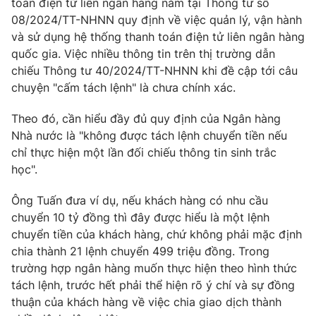
toán điện tử liên ngân hàng nằm tại Thông tư số
08/2024/TT-NHNN quy định về việc quản lý, vận hành
Photo
Infographic
và sử dụng hệ thống thanh toán điện tử liên ngân hàng
quốc gia. Việc nhiều thông tin trên thị trường dẫn
Video
Shorts video
chiếu Thông tư 40/2024/TT-NHNN khi đề cập tới câu
chuyện "cấm tách lệnh" là chưa chính xác.
VTV Money
VTV Thể thao
Theo đó, cần hiểu đầy đủ quy định của Ngân hàng
Nhà nước là "không được tách lệnh chuyển tiền nếu
VTV Sức khoẻ
Bất động sản
chỉ thực hiện một lần đối chiếu thông tin sinh trắc
học".
Thị trường 24h
Tấm lòng Việt
Ông Tuấn đưa ví dụ, nếu khách hàng có nhu cầu
chuyển 10 tỷ đồng thì đây được hiểu là một lệnh
VTV4
Vươn mình bằng AI
chuyển tiền của khách hàng, chứ không phải mặc định
chia thành 21 lệnh chuyển 499 triệu đồng. Trong
VTV9
trường hợp ngân hàng muốn thực hiện theo hình thức
VTV8
tách lệnh, trước hết phải thể hiện rõ ý chí và sự đồng
thuận của khách hàng về việc chia giao dịch thành
Liên hệ tòa soạn
English