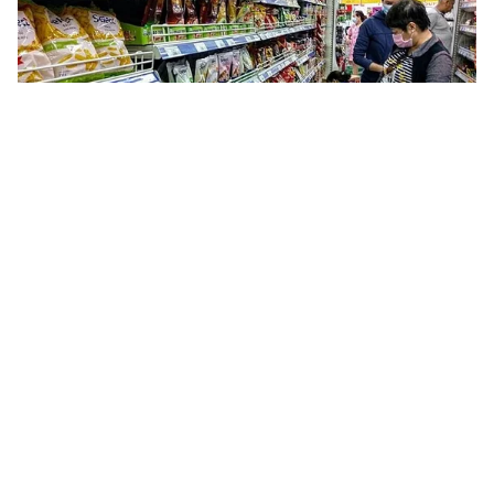
Tin mới
Video
Live
Emagazine
Trang chủ
Thanh toán không tiền mặt tại Việt Nam
tăng trưởng kép hàng năm
VTV.vn - Đây là thông tin được chia sẻ tại Hội thảo
"Ngày không tiền mặt 2025" vừa diễn ra tại TP Hồ Chí
Minh.