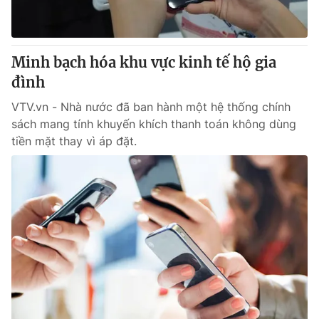
Giấy phép hoạt động báo in và báo điện tử số 483/GP-BTTTT
cấp ngày 29/12/2023
Tổng Biên tập:
Vũ Thanh Thủy
Minh bạch hóa khu vực kinh tế hộ gia
Phó Tổng Biên tập:
Nguyễn Thị Mỹ Hạnh, Phạm Quốc Thắng,
đình
Nguyễn Trọng Ninh
Tổng đài VTV:
024.38 355 931 - 024.38 355 932
VTV.vn - Nhà nước đã ban hành một hệ thống chính
Ðiện thoại Thời báo VTV:
024.66 897 897
sách mang tính khuyến khích thanh toán không dùng
Email:
toasoan@vtv.vn
tiền mặt thay vì áp đặt.
Liên hệ quảng cáo:
024-7300.7108