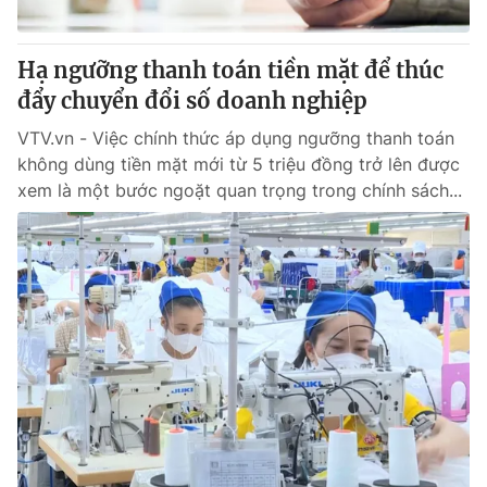
® Cấm sao chép dưới mọi hình thức nếu không có sự chấp
Hạ ngưỡng thanh toán tiền mặt để thúc
thuận bằng văn bản. Ghi rõ nguồn VTV.vn khi phát hành lại
đẩy chuyển đổi số doanh nghiệp
thông tin từ website này.
VTV.vn - Việc chính thức áp dụng ngưỡng thanh toán
không dùng tiền mặt mới từ 5 triệu đồng trở lên được
xem là một bước ngoặt quan trọng trong chính sách...