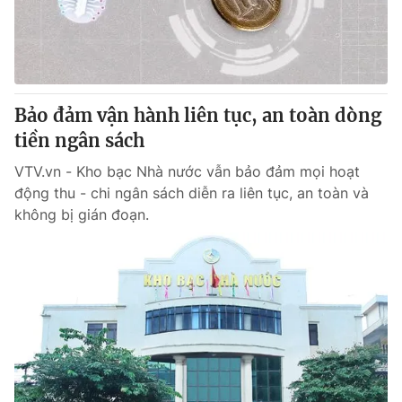
Tin tức
Kinh tế
Thế giới đó đây
Tài chính
Dữ liệu và đời sống
Câu chuyện quốc tế
Thị trường
Bảo đảm vận hành liên tục, an toàn dòng
tiền ngân sách
Truyền hình
Góc doanh nghiệp
VTV.vn - Kho bạc Nhà nước vẫn bảo đảm mọi hoạt
Phim VTV
Giải trí
động thu - chi ngân sách diễn ra liên tục, an toàn và
Hậu trường
không bị gián đoạn.
Điện ảnh
Đời sống
Nhân vật
Âm nhạc
Du lịch
Khán giả
Giáo dục
Sao
Làm đẹp
Giải sao mai
Tuyển sinh
Công nghệ
Chất lượng cuộc sống
Học trực tuyến
Hitech Công nghệ tương lai