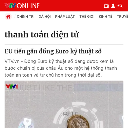
CHÍNH TRỊ
XÃ HỘI
PHÁP LUẬT
THẾ GIỚI
KINH TẾ
TRUYỀ
thanh toán điện tử
Chuyên mục
EU tiến gần đồng Euro kỹ thuật số
Chính trị
VTV.vn - Đồng Euro kỹ thuật số đang được xem là
bước chuẩn bị của châu Âu cho một hệ thống thanh
Xã hội
toán an toàn và tự chủ hơn trong thời đại số.
Pháp luật
Y tế
Thế giới