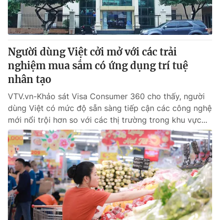
Giao lưu trực tuyến
Sản phẩm
Lịch phát sóng
Thị trường
Tư vấn
Người dùng Việt cởi mở với các trải
nghiệm mua sắm có ứng dụng trí tuệ
Chuyên mục khác
nhân tạo
Emagazine
Podcast
VTV.vn-Khảo sát Visa Consumer 360 cho thấy, người
dùng Việt có mức độ sẵn sàng tiếp cận các công nghệ
Photo
Infographic
mới nổi trội hơn so với các thị trường trong khu vực...
Video
Shorts video
VTV Money
VTV Thể thao
VTV Sức khoẻ
Bất động sản