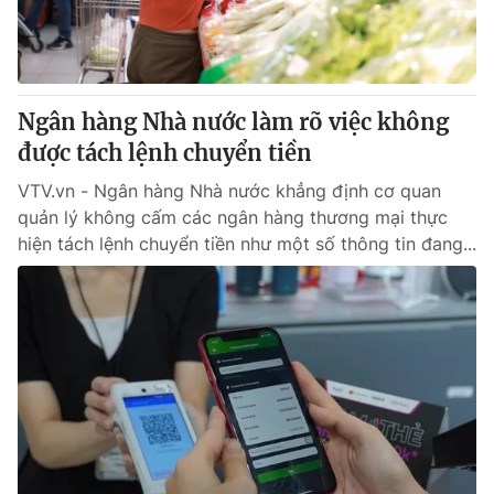
Thị trường 24h
Tấm lòng Việt
VTV4
Vươn mình bằng AI
Ngân hàng Nhà nước làm rõ việc không
VTV9
VTV8
được tách lệnh chuyển tiền
VTV.vn - Ngân hàng Nhà nước khẳng định cơ quan
Liên hệ tòa soạn
English
quản lý không cấm các ngân hàng thương mại thực
hiện tách lệnh chuyển tiền như một số thông tin đang...
THỜI BÁO VTV
Theo dõi báo trên
Cơ quan chủ quản:
Đài Truyền hình Việt Nam
Cơ quan báo chí:
Thời báo VTV