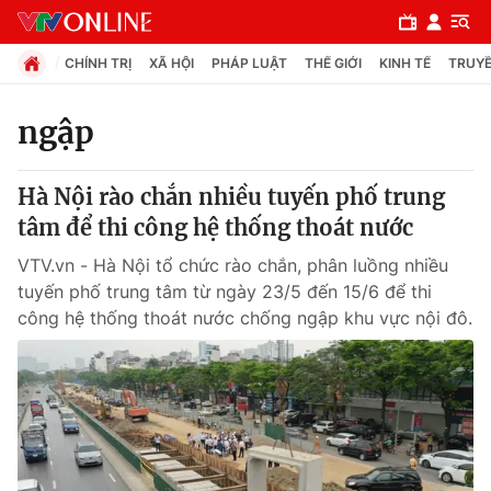
CHÍNH TRỊ
XÃ HỘI
PHÁP LUẬT
THẾ GIỚI
KINH TẾ
TRUYỀ
ngập
Chuyên mục
Hà Nội rào chắn nhiều tuyến phố trung
Chính trị
tâm để thi công hệ thống thoát nước
VTV.vn - Hà Nội tổ chức rào chắn, phân luồng nhiều
Xã hội
tuyến phố trung tâm từ ngày 23/5 đến 15/6 để thi
công hệ thống thoát nước chống ngập khu vực nội đô.
Pháp luật
Y tế
Thế giới