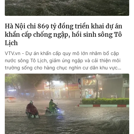
Giấy phép hoạt động báo in và báo điện tử số 483/GP-BTTTT
cấp ngày 29/12/2023
Tổng Biên tập:
Vũ Thanh Thủy
Hà Nội chi 869 tỷ đồng triển khai dự án
Phó Tổng Biên tập:
Nguyễn Thị Mỹ Hạnh, Phạm Quốc Thắng,
khẩn cấp chống ngập, hồi sinh sông Tô
Nguyễn Trọng Ninh
Tổng đài VTV:
Lịch
024.38 355 931 - 024.38 355 932
Ðiện thoại Thời báo VTV:
024.66 897 897
VTV.vn - Dự án khẩn cấp quy mô lớn nhằm bổ cập
Email:
toasoan@vtv.vn
nước sông Tô Lịch, giảm úng ngập và cải thiện môi
Liên hệ quảng cáo:
024-7300.7108
trường sống cho hàng chục nghìn cư dân khu vực...