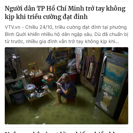
Người dân TP Hồ Chí Minh trở tay không
kịp khi triều cường đạt đỉnh
VTV.vn - Chiều 24/10, triều cường đạt đỉnh tại phường
Bình Quới khiến nhiều hộ dân ngập sâu. Dù đã chuẩn bị
từ trước, nhiều gia đình vẫn trở tay không kịp khi...