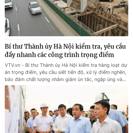
Tin tức
Kinh tế
Thế giới đó đây
Tài chính
Dữ liệu và đời sống
Câu chuyện quốc tế
Thị trường
Bí thư Thành ủy Hà Nội kiểm tra, yêu cầu
Truyền hình
Góc doanh nghiệp
đẩy nhanh các công trình trọng điểm
Phim VTV
Giải trí
VTV.vn - Bí thư Thành ủy Hà Nội kiểm tra hàng loạt dự
Hậu trường
án trọng điểm, yêu cầu siết tiến độ, xử lý điểm nghẽn,
Điện ảnh
bảo đảm chất lượng nhằm giảm ùn tắc, ngập úng và...
Đời sống
Nhân vật
Âm nhạc
Du lịch
Khán giả
Giáo dục
Sao
Làm đẹp
Giải sao mai
Tuyển sinh
Công nghệ
Chất lượng cuộc sống
Học trực tuyến
Hitech Công nghệ tương lai