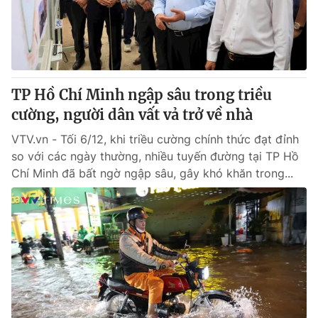
Giao lưu trực tuyến
Sản phẩm
Lịch phát sóng
Thị trường
Tư vấn
TP Hồ Chí Minh ngập sâu trong triều
Chuyên mục khác
cường, người dân vất vả trở về nhà
Emagazine
Podcast
VTV.vn - Tối 6/12, khi triều cường chính thức đạt đỉnh
so với các ngày thường, nhiều tuyến đường tại TP Hồ
Photo
Infographic
Chí Minh đã bất ngờ ngập sâu, gây khó khăn trong...
Video
Shorts video
VTV Money
VTV Thể thao
VTV Sức khoẻ
Bất động sản