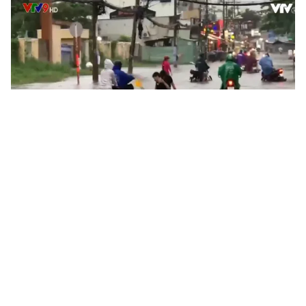
Tin mới
Video
Live
Emagazine
Trang chủ
Ngáp vặt buổi sáng dự báo hàng loạt nguy
cơ
VTV.vn-Nghiên cứu của ĐH Stanford (Mỹ) khuyên hãy
chú ý đến nguy cơ phát triển cao huyết áp, tim mạch,
ung thư... nếu thấy người lớn tuổi trong gia đình bạn...