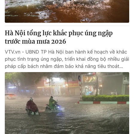
Thị trường 24h
Tấm lòng Việt
VTV4
Vươn mình bằng AI
Hà Nội tổng lực khắc phục úng ngập
VTV9
VTV8
trước mùa mưa 2026
VTV.vn - UBND TP Hà Nội ban hành kế hoạch về khắc
Liên hệ tòa soạn
English
phục tình trạng úng ngập, triển khai đồng bộ nhiều giải
pháp cấp bách nhằm đảm bảo khả năng tiêu thoát...
THỜI BÁO VTV
Theo dõi báo trên
Cơ quan chủ quản:
Đài Truyền hình Việt Nam
Cơ quan báo chí:
Thời báo VTV