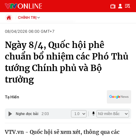
CHÍNH TRỊ
Chính trị
08/04/2026 06:00 GMT+7
Xã hội
Ngày 8/4, Quốc hội phê
Pháp luật
Chuyên mục
Kinh tế
chuẩn bổ nhiệm các Phó Thủ
Thể thao
Chính trị
tướng Chính phủ và Bộ
Truyền hình
Văn hóa - Giải trí
trưởng
Xã hội
Y tế
Đời sống
Pháp luật
Tạ Hiển
Công nghệ
Giáo dục
Y tế
Nghe đọc bài
2:03
Thế giới
VTV.vn - Quốc hội sẽ xem xét, thông qua các