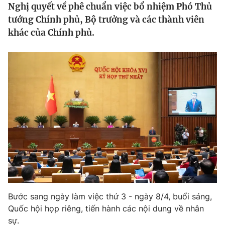
Nghị quyết về phê chuẩn việc bổ nhiệm Phó Thủ
Tin tức
tướng Chính phủ, Bộ trưởng và các thành viên
Kinh tế
khác của Chính phủ.
Thế giới đó đây
Tài chính
Dữ liệu và đời sống
Câu chuyện quốc tế
Thị trường
Truyền hình
Góc doanh nghiệp
Phim VTV
Giải trí
Hậu trường
Điện ảnh
Đời sống
Nhân vật
Âm nhạc
Du lịch
Khán giả
Giáo dục
Sao
Làm đẹp
Giải sao mai
Tuyển sinh
Công nghệ
Bước sang ngày làm việc thứ 3 - ngày 8/4, buổi sáng,
Chất lượng cuộc sống
Học trực tuyến
Quốc hội họp riêng, tiến hành các nội dung về nhân
Hitech Công nghệ tương lai
sự.