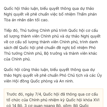
Giao lưu trực tuyến
Sản phẩm
Quốc hội thảo luận, biểu quyết thông qua dự thảo
Lịch phát sóng
Nghị quyết về phê chuẩn việc bổ nhiệm Thẩm phán
Thị trường
Tòa án nhân dân tối cao.
Tư vấn
Tiếp đó, Thủ tướng Chính phủ trình Quốc hội cơ cấu
Chuyên mục khác
số lượng thành viên Chính phủ và dự thảo Nghị quyết
Emagazine
Podcast
về cơ cấu số lượng thành viên Chính phủ, trình danh
sách để Quốc hội phê chuẩn đề nghị bổ nhiệm Phó
Thủ tướng Chính phủ, Bộ trưởng và thành viên khác
Photo
Infographic
của Chính phủ.
Video
Shorts video
Quốc hội cũng thảo luận, biểu quyết thông qua dự
thảo Nghị quyết về phê chuẩn Phó Chủ tịch và các Ủy
viên Hội đồng Quốc phòng và An ninh.
VTV Money
VTV Thể thao
Trước đó, ngày 7/4, Quốc hội đã thông qua cơ cấu
VTV Sức khoẻ
Bất động sản
tổ chức của Chính phủ nhiệm kỳ Quốc hội khóa XVI
có 14 Bộ, 3 cơ quan ngang Bộ, gồm: Bộ Quốc