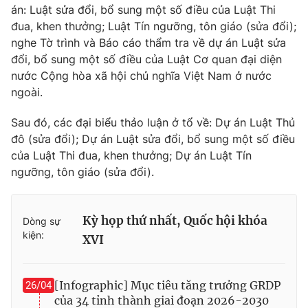
án: Luật sửa đổi, bổ sung một số điều của Luật Thi
Cơ quan báo chí:
Thời báo VTV
đua, khen thưởng; Luật Tín ngưỡng, tôn giáo (sửa đổi);
Giấy phép hoạt động báo in và báo điện tử số 483/GP-BTTTT
nghe Tờ trình và Báo cáo thẩm tra về dự án Luật sửa
cấp ngày 29/12/2023
đổi, bổ sung một số điều của Luật Cơ quan đại diện
Tổng Biên tập:
Vũ Thanh Thủy
nước Cộng hòa xã hội chủ nghĩa Việt Nam ở nước
Phó Tổng Biên tập:
Nguyễn Thị Mỹ Hạnh, Phạm Quốc Thắng,
ngoài.
Nguyễn Trọng Ninh
Sau đó, các đại biểu thảo luận ở tổ về: Dự án Luật Thủ
Tổng đài VTV:
024.38 355 931 - 024.38 355 932
đô (sửa đổi); Dự án Luật sửa đổi, bổ sung một số điều
Ðiện thoại Thời báo VTV:
024.66 897 897
của Luật Thi đua, khen thưởng; Dự án Luật Tín
Email:
toasoan@vtv.vn
ngưỡng, tôn giáo (sửa đổi).
Liên hệ quảng cáo:
024-7300.7108
Kỳ họp thứ nhất, Quốc hội khóa
Dòng sự
kiện:
XVI
[Infographic] Mục tiêu tăng trưởng GRDP
26/04
của 34 tỉnh thành giai đoạn 2026-2030