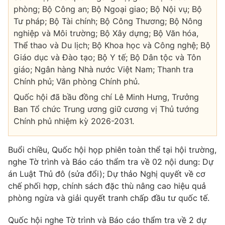
Thị trường 24h
Tấm lòng Việt
phòng; Bộ Công an; Bộ Ngoại giao; Bộ Nội vụ; Bộ
Tư pháp; Bộ Tài chính; Bộ Công Thương; Bộ Nông
nghiệp và Môi trường; Bộ Xây dựng; Bộ Văn hóa,
VTV4
Vươn mình bằng AI
Thể thao và Du lịch; Bộ Khoa học và Công nghệ; Bộ
Giáo dục và Đào tạo; Bộ Y tế; Bộ Dân tộc và Tôn
VTV9
VTV8
giáo; Ngân hàng Nhà nước Việt Nam; Thanh tra
Chính phủ; Văn phòng Chính phủ.
Liên hệ tòa soạn
English
Quốc hội đã bầu đồng chí Lê Minh Hưng, Trưởng
Ban Tổ chức Trung ương giữ cương vị Thủ tướng
Chính phủ nhiệm kỳ 2026-2031.
THỜI BÁO VTV
Buổi chiều, Quốc hội họp phiên toàn thể tại hội trường,
nghe Tờ trình và Báo cáo thẩm tra về 02 nội dung: Dự
án Luật Thủ đô (sửa đổi); Dự thảo Nghị quyết về cơ
chế phối hợp, chính sách đặc thù nâng cao hiệu quả
Theo dõi báo trên
phòng ngừa và giải quyết tranh chấp đầu tư quốc tế.
Quốc hội nghe Tờ trình và Báo cáo thẩm tra về 2 dự
Cơ quan chủ quản:
Đài Truyền hình Việt Nam