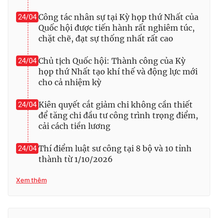
Công tác nhân sự tại Kỳ họp thứ Nhất của
24/04
Quốc hội được tiến hành rất nghiêm túc,
chặt chẽ, đạt sự thống nhất rất cao
® Cấm sao chép dưới mọi hình thức nếu không có sự chấp
thuận bằng văn bản. Ghi rõ nguồn VTV.vn khi phát hành lại
Chủ tịch Quốc hội: Thành công của Kỳ
24/04
thông tin từ website này.
họp thứ Nhất tạo khí thế và động lực mới
cho cả nhiệm kỳ
Kiên quyết cắt giảm chi không cần thiết
24/04
để tăng chi đầu tư công trình trọng điểm,
cải cách tiền lương
Thí điểm luật sư công tại 8 bộ và 10 tỉnh
24/04
thành từ 1/10/2026
Xem thêm