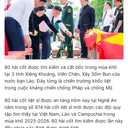
Phim VTV
Giải trí
Hậu trường
Điện ảnh
Đời sống
Nhân vật
Âm nhạc
Du lịch
Khán giả
Giáo dục
Sao
Làm đẹp
Giải sao mai
Tuyển sinh
Công nghệ
Chất lượng cuộc sống
Học trực tuyến
80 hài cốt được tìm kiếm và cất bốc trong mùa khô
Hitech Công nghệ tương lai
Giao lưu trực tuyến
tại 3 tỉnh Xiêng Khoảng, Viên Chăn, Xây Sổm Bun của
Sản phẩm
nước bạn Lào. Đây từng là chiến trường khốc liệt
trong cuộc kháng chiến chống Pháp và chống Mỹ.
Lịch phát sóng
Thị trường
80 hài cốt liệt sĩ được an táng hôm nay tại Nghệ An
Tư vấn
nằm trong số 974 hài cốt liệt sĩ mới được các đội quy
Chuyên mục khác
tập tìm thấy tại Việt Nam, Lào và Campuchia trong
Emagazine
Podcast
mùa khô 2025-2026. 80 hài cốt tìm kiếm được lần này
đều chưa xác định được danh tính.