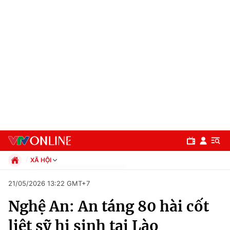
XÃ HỘI
Chính trị
21/05/2026 13:22 GMT+7
Xã hội
Nghệ An: An táng 80 hài cốt
Pháp luật
Chuyên mục
Kinh tế
liệt sỹ hi sinh tại Lào
Thể thao