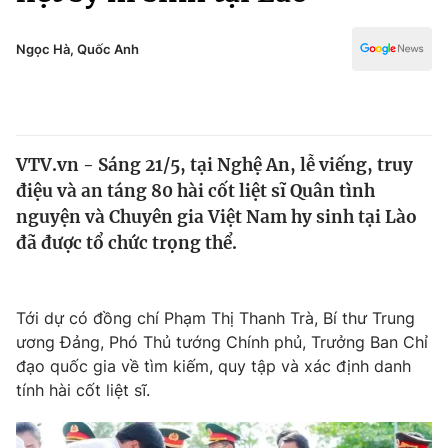
Chính trị
Truyền hình
Văn hóa - Giải trí
Ngọc Hà, Quốc Anh
Xã hội
Y tế
Đời sống
Pháp luật
Công nghệ
Giáo dục
VTV.vn - Sáng 21/5, tại Nghệ An, lễ viếng, truy
Y tế
điệu và an táng 80 hài cốt liệt sĩ Quân tình
nguyện và Chuyên gia Việt Nam hy sinh tại Lào
Thế giới
đã được tổ chức trọng thể.
Tin tức
Kinh tế
Tới dự có đồng chí Phạm Thị Thanh Trà, Bí thư Trung
Thế giới đó đây
Tài chính
ương Đảng, Phó Thủ tướng Chính phủ, Trưởng Ban Chỉ
Dữ liệu và đời sống
Câu chuyện quốc tế
đạo quốc gia về tìm kiếm, quy tập và xác định danh
Thị trường
tính hài cốt liệt sĩ.
Truyền hình
Góc doanh nghiệp