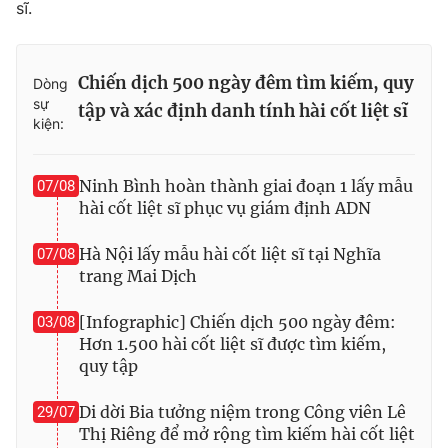
sĩ.
Ðiện thoại Thời báo VTV:
024.66 897 897
Email:
toasoan@vtv.vn
Liên hệ quảng cáo:
024-7300.7108
Chiến dịch 500 ngày đêm tìm kiếm, quy
Dòng
sự
tập và xác định danh tính hài cốt liệt sĩ
kiện:
Ninh Bình hoàn thành giai đoạn 1 lấy mẫu
07/08
hài cốt liệt sĩ phục vụ giám định ADN
Hà Nội lấy mẫu hài cốt liệt sĩ tại Nghĩa
07/08
trang Mai Dịch
[Infographic] Chiến dịch 500 ngày đêm:
03/08
Hơn 1.500 hài cốt liệt sĩ được tìm kiếm,
® Cấm sao chép dưới mọi hình thức nếu không có sự chấp
quy tập
thuận bằng văn bản. Ghi rõ nguồn VTV.vn khi phát hành lại
thông tin từ website này.
Di dời Bia tưởng niệm trong Công viên Lê
29/07
Thị Riêng để mở rộng tìm kiếm hài cốt liệt