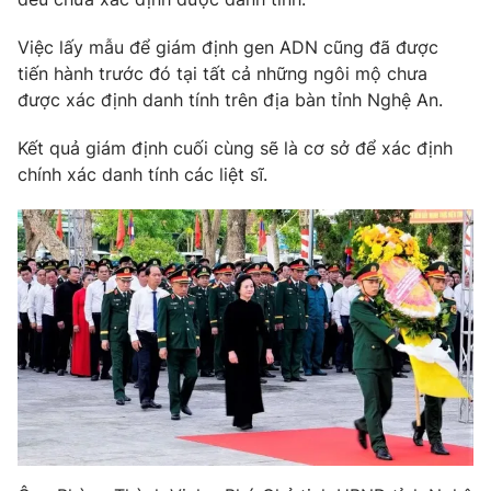
Photo
Infographic
Việc lấy mẫu để giám định gen ADN cũng đã được
tiến hành trước đó tại tất cả những ngôi mộ chưa
Video
Shorts video
được xác định danh tính trên địa bàn tỉnh Nghệ An.
Kết quả giám định cuối cùng sẽ là cơ sở để xác định
VTV Money
VTV Thể thao
chính xác danh tính các liệt sĩ.
VTV Sức khoẻ
Bất động sản
Thị trường 24h
Tấm lòng Việt
VTV4
Vươn mình bằng AI
VTV9
VTV8
Liên hệ tòa soạn
English