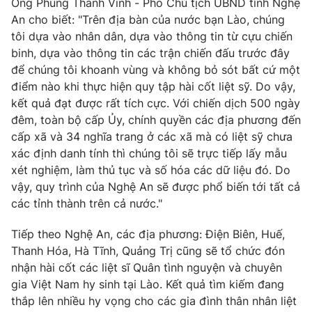
Ông Phùng Thành Vinh - Phó Chủ tịch UBND tỉnh Nghệ
An cho biết: "Trên địa bàn của nước bạn Lào, chúng
tôi dựa vào nhân dân, dựa vào thông tin từ cựu chiến
binh, dựa vào thông tin các trận chiến đấu trước đây
THỜI BÁO VTV
để chúng tôi khoanh vùng và không bỏ sót bất cứ một
điểm nào khi thực hiện quy tập hài cốt liệt sỹ. Do vậy,
kết quả đạt được rất tích cực. Với chiến dịch 500 ngày
đêm, toàn bộ cấp Ủy, chính quyền các địa phương đến
Theo dõi báo trên
cấp xã và 34 nghĩa trang ở các xã mà có liệt sỹ chưa
xác định danh tính thì chúng tôi sẽ trực tiếp lấy mẫu
xét nghiệm, làm thủ tục và số hóa các dữ liệu đó. Do
Cơ quan chủ quản:
Đài Truyền hình Việt Nam
vậy, quy trình của Nghệ An sẽ được phổ biến tới tất cả
Cơ quan báo chí:
Thời báo VTV
các tỉnh thành trên cả nước."
Giấy phép hoạt động báo in và báo điện tử số 483/GP-BTTTT
cấp ngày 29/12/2023
Tiếp theo Nghệ An, các địa phương: Điện Biên, Huế,
Tổng Biên tập:
Vũ Thanh Thủy
Thanh Hóa, Hà Tĩnh, Quảng Trị cũng sẽ tổ chức đón
Phó Tổng Biên tập:
nhận hài cốt các liệt sĩ Quân tình nguyện và chuyên
Nguyễn Thị Mỹ Hạnh, Phạm Quốc Thắng,
Nguyễn Trọng Ninh
gia Việt Nam hy sinh tại Lào. Kết quả tìm kiếm đang
Tổng đài VTV:
thắp lên nhiều hy vọng cho các gia đình thân nhân liệt
024.38 355 931 - 024.38 355 932