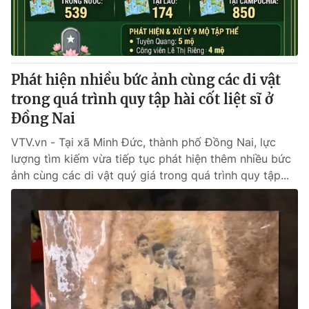
Giấy phép hoạt động báo in và báo điện tử số 483/GP-BTTTT
cấp ngày 29/12/2023
Tổng Biên tập:
Vũ Thanh Thủy
Phó Tổng Biên tập:
Nguyễn Thị Mỹ Hạnh, Phạm Quốc Thắng,
Phát hiện nhiều bức ảnh cùng các di vật
Nguyễn Trọng Ninh
Tổng đài VTV:
trong quá trình quy tập hài cốt liệt sĩ ở
024.38 355 931 - 024.38 355 932
Ðiện thoại Thời báo VTV:
Đồng Nai
024.66 897 897
Email:
toasoan@vtv.vn
VTV.vn - Tại xã Minh Đức, thành phố Đồng Nai, lực
Liên hệ quảng cáo:
024-7300.7108
lượng tìm kiếm vừa tiếp tục phát hiện thêm nhiều bức
ảnh cùng các di vật quý giá trong quá trình quy tập...