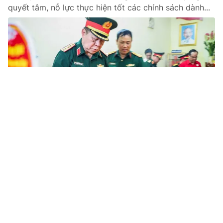
quyết tâm, nỗ lực thực hiện tốt các chính sách dành...
Tin mới
Video
Live
Emagazine
Trang chủ
Họp Ủy ban Thường vụ Quốc hội: Làm rõ
vụ điểm thi Toán bất thường ở Tuyên
Quang
Cử tri và nhân dân quan tâm vụ việc bất thường về kết
quả môn Toán tại Tuyên Quang; việc xử lý sai phạm