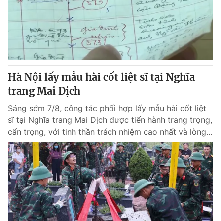
Tin tức
Kinh tế
Thế giới đó đây
Tài chính
Dữ liệu và đời sống
Câu chuyện quốc tế
Thị trường
Hà Nội lấy mẫu hài cốt liệt sĩ tại Nghĩa
Truyền hình
Góc doanh nghiệp
trang Mai Dịch
Phim VTV
Giải trí
Sáng sớm 7/8, công tác phối hợp lấy mẫu hài cốt liệt
Hậu trường
sĩ tại Nghĩa trang Mai Dịch được tiến hành trang trọng,
Điện ảnh
cẩn trọng, với tinh thần trách nhiệm cao nhất và lòng...
Đời sống
Nhân vật
Âm nhạc
Du lịch
Khán giả
Giáo dục
Sao
Làm đẹp
Giải sao mai
Tuyển sinh
Công nghệ
Chất lượng cuộc sống
Học trực tuyến
Hitech Công nghệ tương lai