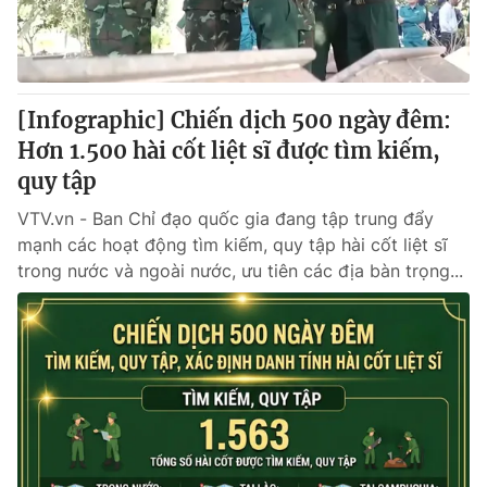
Thị trường 24h
Tấm lòng Việt
VTV4
Vươn mình bằng AI
[Infographic] Chiến dịch 500 ngày đêm:
VTV9
VTV8
Hơn 1.500 hài cốt liệt sĩ được tìm kiếm,
quy tập
Liên hệ tòa soạn
English
VTV.vn - Ban Chỉ đạo quốc gia đang tập trung đẩy
mạnh các hoạt động tìm kiếm, quy tập hài cốt liệt sĩ
trong nước và ngoài nước, ưu tiên các địa bàn trọng...
THỜI BÁO VTV
Theo dõi báo trên
Cơ quan chủ quản:
Đài Truyền hình Việt Nam
Cơ quan báo chí:
Thời báo VTV