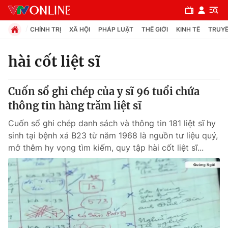
CHÍNH TRỊ
XÃ HỘI
PHÁP LUẬT
THẾ GIỚI
KINH TẾ
TRUYỀ
hài cốt liệt sĩ
Chuyên mục
Cuốn sổ ghi chép của y sĩ 96 tuổi chứa
Chính trị
thông tin hàng trăm liệt sĩ
Cuốn sổ ghi chép danh sách và thông tin 181 liệt sĩ hy
Xã hội
sinh tại bệnh xá B23 từ năm 1968 là nguồn tư liệu quý,
mở thêm hy vọng tìm kiếm, quy tập hài cốt liệt sĩ...
Pháp luật
Y tế
Thế giới