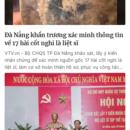
® Cấm sao chép dưới mọi hình thức nếu không có sự chấp
thuận bằng văn bản. Ghi rõ nguồn VTV.vn khi phát hành lại
thông tin từ website này.
Đà Nẵng khẩn trương xác minh thông tin
về 17 hài cốt nghi là liệt sĩ
VTV.vn - Bộ CHQS TP Đà Nẵng khảo sát, lấy ý kiến
nhân chứng để xác minh nguồn gốc 17 hài cốt nghi là
liệt sĩ, làm cơ sở hoàn thiện hồ sơ, phục vụ công tác...