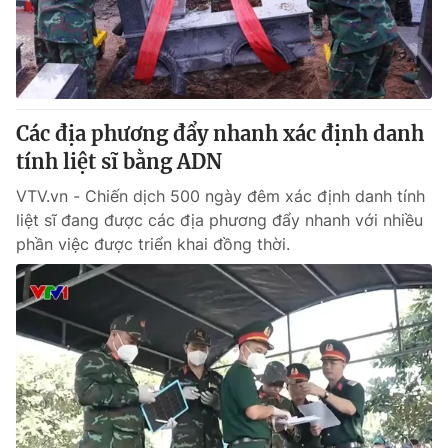
Giao lưu trực tuyến
Sản phẩm
Lịch phát sóng
Thị trường
Tư vấn
Các địa phương đẩy nhanh xác định danh
Chuyên mục khác
tính liệt sĩ bằng ADN
Emagazine
Podcast
VTV.vn - Chiến dịch 500 ngày đêm xác định danh tính
liệt sĩ đang được các địa phương đẩy nhanh với nhiều
Photo
Infographic
phần việc được triển khai đồng thời.
Video
Shorts video
VTV Money
VTV Thể thao
VTV Sức khoẻ
Bất động sản