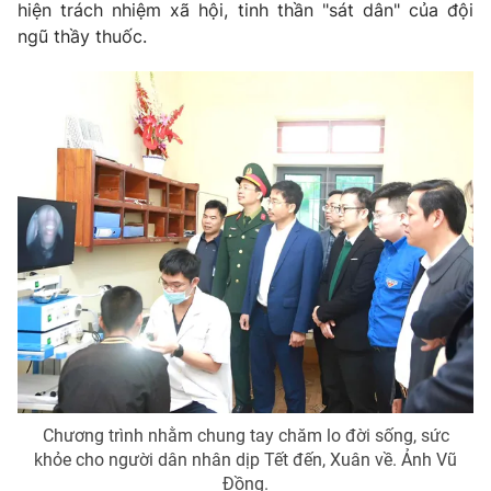
hiện trách nhiệm xã hội, tinh thần "sát dân" của đội
Ðiện thoại Thời báo VTV:
024.66 897 897
ngũ thầy thuốc.
Email:
toasoan@vtv.vn
Liên hệ quảng cáo:
024-7300.7108
® Cấm sao chép dưới mọi hình thức nếu không có sự chấp
thuận bằng văn bản. Ghi rõ nguồn VTV.vn khi phát hành lại
thông tin từ website này.
Chương trình nhằm chung tay chăm lo đời sống, sức
khỏe cho người dân nhân dịp Tết đến, Xuân về. Ảnh Vũ
Đồng.