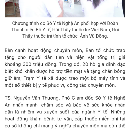
Chương trình do Sở Y tế Nghệ An phối hợp với Đoàn
THỜI BÁO VTV
Thanh niên Bộ Y tế, Hội Thầy thuốc trẻ Việt Nam, Hội
Thầy thuốc trẻ tỉnh tổ chức. Ảnh Vũ Đồng.
Bên cạnh hoạt động chuyên môn, Ban tổ chức trao
Theo dõi báo trên
tặng cho người dân tiền và hiện vật tổng trị giá
khoảng 300 triệu đồng. Trong đó, 20 hộ gia đình đặc
biệt khó khăn được hỗ trợ tiền mặt và tặng chăn bông
Cơ quan chủ quản:
Đài Truyền hình Việt Nam
giữ ấm; Trạm Y tế xã được trao một bộ máy tính và
Cơ quan báo chí:
Thời báo VTV
một số thiết bị y tế phục vụ công tác chuyên môn.
Giấy phép hoạt động báo in và báo điện tử số 483/GP-BTTTT
cấp ngày 29/12/2023
TS. Nguyễn Văn Thương, Phó Giám đốc Sở Y tế Nghệ
Tổng Biên tập:
Vũ Thanh Thủy
An nhấn mạnh, chăm sóc và bảo vệ sức khỏe nhân
Phó Tổng Biên tập:
Nguyễn Thị Mỹ Hạnh, Phạm Quốc Thắng,
dân là nhiệm vụ xuyên suốt của ngành Y tế. Những
Nguyễn Trọng Ninh
hoạt động khám bệnh, tư vấn, cấp thuốc miễn phí tại
Tổng đài VTV:
024.38 355 931 - 024.38 355 932
cơ sở không chỉ mang ý nghĩa chuyên môn mà còn thể