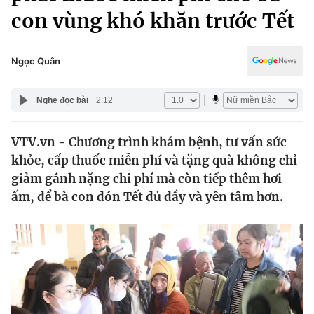
Chính trị
con vùng khó khăn trước Tết
Truyền hình
Văn hóa - Giải trí
Xã hội
Y tế
Ngọc Quân
Đời sống
Pháp luật
Công nghệ
Nghe đọc bài
2:12
Giáo dục
Y tế
VTV.vn - Chương trình khám bệnh, tư vấn sức
khỏe, cấp thuốc miễn phí và tặng quà không chỉ
Thế giới
giảm gánh nặng chi phí mà còn tiếp thêm hơi
Tin tức
ấm, để bà con đón Tết đủ đầy và yên tâm hơn.
Kinh tế
Thế giới đó đây
Tài chính
Dữ liệu và đời sống
Câu chuyện quốc tế
Thị trường
Truyền hình
Góc doanh nghiệp