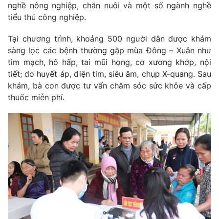
nghề nông nghiệp, chăn nuôi và một số ngành nghề
Photo
Infographic
tiểu thủ công nghiệp.
Tại chương trình, khoảng 500 người dân được khám
Video
Shorts video
sàng lọc các bệnh thường gặp mùa Đông – Xuân như
tim mạch, hô hấp, tai mũi họng, cơ xương khớp, nội
VTV Money
VTV Thể thao
tiết; đo huyết áp, điện tim, siêu âm, chụp X-quang. Sau
khám, bà con được tư vấn chăm sóc sức khỏe và cấp
thuốc miễn phí.
VTV Sức khoẻ
Bất động sản
Thị trường 24h
Tấm lòng Việt
VTV4
Vươn mình bằng AI
VTV9
VTV8
Liên hệ tòa soạn
English