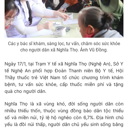
Phim VTV
Giải trí
Hậu trường
Điện ảnh
Đời sống
Nhân vật
Âm nhạc
Du lịch
Khán giả
Giáo dục
Sao
Các y bác sĩ khám, sàng lọc, tư vấn, chăm sóc sức khỏe
Làm đẹp
Giải sao mai
cho người dân xã Nghĩa Thọ. Ảnh Vũ Đồng.
Tuyển sinh
Công nghệ
Chất lượng cuộc sống
Học trực tuyến
Ngày 17/1, tại Trạm Y tế xã Nghĩa Thọ (Nghệ An), Sở Y
Hitech Công nghệ tương lai
tế Nghệ An phối hợp Đoàn Thanh niên Bộ Y tế, Hội
Giao lưu trực tuyến
Thầy thuốc trẻ Việt Nam tổ chức chương trình khám
Sản phẩm
bệnh, tư vấn sức khỏe, cấp thuốc miễn phí và tặng
Lịch phát sóng
Thị trường
quà cho người dân.
Tư vấn
Nghĩa Thọ là xã vùng khó, đời sống người dân còn
Chuyên mục khác
nhiều thiếu thốn, thuộc vùng đồng bào dân tộc thiểu
số và miền núi, tỷ lệ hộ nghèo còn 6,7%. Địa hình chủ
Emagazine
Podcast
yếu là đồi núi thấp, người dân chủ yếu sinh sống bằng