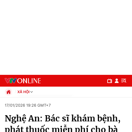
XÃ HỘI
Chính trị
17/01/2026 19:26 GMT+7
Xã hội
Nghệ An: Bác sĩ khám bệnh,
Pháp luật
Chuyên mục
Kinh tế
phát thuốc miễn phí cho bà
Thể thao