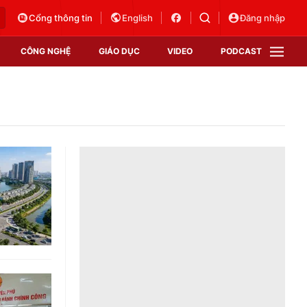
Cổng thông tin
English
Đăng nhập
CÔNG NGHỆ
GIÁO DỤC
VIDEO
PODCAST
VTV Money
VTV Thể thao
VTV Sức khoẻ
Bất động sản
Thị trường 24h
Tấm lòng Việt
Vươn mình bằng AI
VTV4
VTV8
VTV9
Lịch phát sóng
Giao lưu trực tuyến
Sự kiện