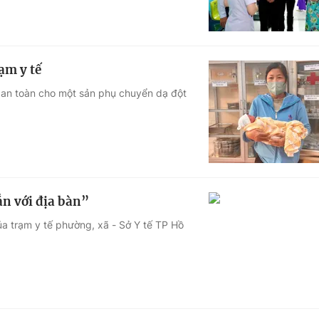
ạm y tế
h an toàn cho một sản phụ chuyển dạ đột
ắn với địa bàn”
a trạm y tế phường, xã - Sở Y tế TP Hồ