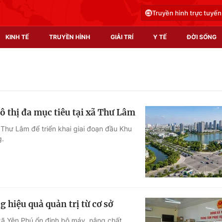
Truyền hình trực tuyến
KINH TẾ
TRUYỀN HÌNH
GIẢI TRÍ
Y TẾ
ĐỜI SỐNG
Pháp luật
Y tế
Truyền hình
Multimedia
đô thị đa mục tiêu tại xã Thư Lâm
Phim VTV
Video
 Thư Lâm để triển khai giai đoạn đầu Khu
g.
Hậu trường
Shorts video
Nhân vật
Podcast
Khán giả
EMagazine
Giải sao mai
Photo
 hiệu quả quản trị từ cơ sở
Infographic
xã Yên Phú ổn định bộ máy, nâng chất