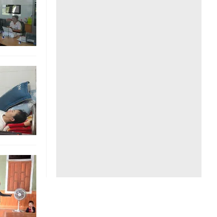
Liên hệ toà soạn
hệ tương lai