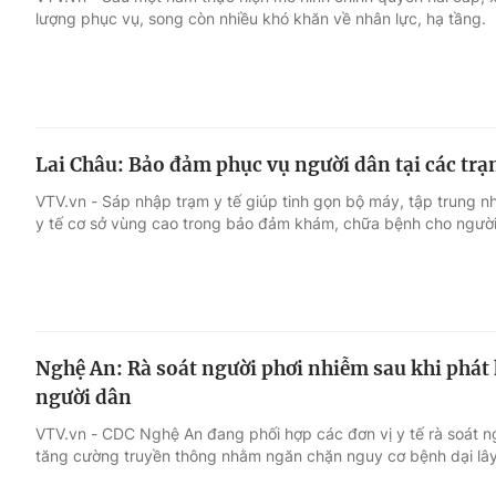
lượng phục vụ, song còn nhiều khó khăn về nhân lực, hạ tầng.
Giải trí
Đời sống
Điện ảnh
Du lịch
Lai Châu: Bảo đảm phục vụ người dân tại các trạ
Âm nhạc
Làm đẹp
VTV.vn - Sáp nhập trạm y tế giúp tinh gọn bộ máy, tập trung n
y tế cơ sở vùng cao trong bảo đảm khám, chữa bệnh cho người
Sao
Chất lượng cuộc sốn
Nghệ An: Rà soát người phơi nhiễm sau khi phát h
người dân
VTV.vn - CDC Nghệ An đang phối hợp các đơn vị y tế rà soát n
tăng cường truyền thông nhằm ngăn chặn nguy cơ bệnh dại lây