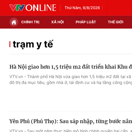
Thứ Năm, 6/8/2026
CHÍNH TRỊ
XÃ HỘI
PHÁP LUẬT
THẾ GIỚI
Chính trị
Xã hội
trạm y tế
Thế giới
Kinh tế
Hà Nội giao hơn 1,5 triệu m2 đất triển khai Khu 
Tin tức
Tài chính
VTV.vn - Thành phố Hà Nội vừa giao hơn 1,5 triệu m2 đất tại xã
đô thị đa mục tiêu, gồm nhà ở, tái định cư và hạ tầng công cộn
Thế giới đó đây
Thị trường
Câu chuyện quốc tế
Góc doanh nghiệp
Dữ liệu và đời sống
Yên Phú (Phú Thọ): Sau sáp nhập, từng bước nâng
VTV.vn - Sau một năm thực hiện mô hình chính quyền hai cấp, 