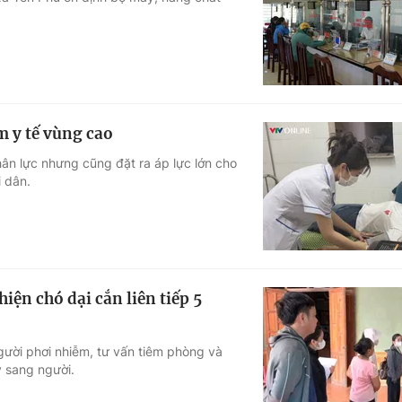
Góc ảnh
Giáo dục
Công nghệ
Tuyển sinh
Hitech Công ng
m y tế vùng cao
Học trực tuyến
Sản phẩm
hân lực nhưng cũng đặt ra áp lực lớn cho
 dân.
g
Thị trường
Tư vấn
iện chó dại cắn liên tiếp 5
gười phơi nhiễm, tư vấn tiêm phòng và
 sang người.