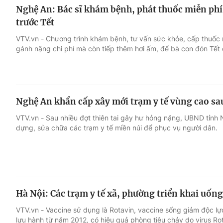
Nghệ An: Bác sĩ khám bệnh, phát thuốc miễn ph
trước Tết
VTV.vn - Chương trình khám bệnh, tư vấn sức khỏe, cấp thuốc 
gánh nặng chi phí mà còn tiếp thêm hơi ấm, để bà con đón Tết
Nghệ An khẩn cấp xây mới trạm y tế vùng cao sau
VTV.vn - Sau nhiều đợt thiên tai gây hư hỏng nặng, UBND tỉnh
dựng, sửa chữa các trạm y tế miền núi để phục vụ người dân.
Hà Nội: Các trạm y tế xã, phường triển khai uống
VTV.vn - Vaccine sử dụng là Rotavin, vaccine sống giảm độc l
lưu hành từ năm 2012, có hiệu quả phòng tiêu chảy do virus Ro